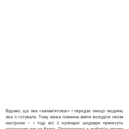
Відомо, що їжа «запам’ятовує» і передає емоції людини,
яка її готувала. Тому жінка повинна вміти володіти своїм
настроєм – і тоді всі її кулінарні шедеври принесуть