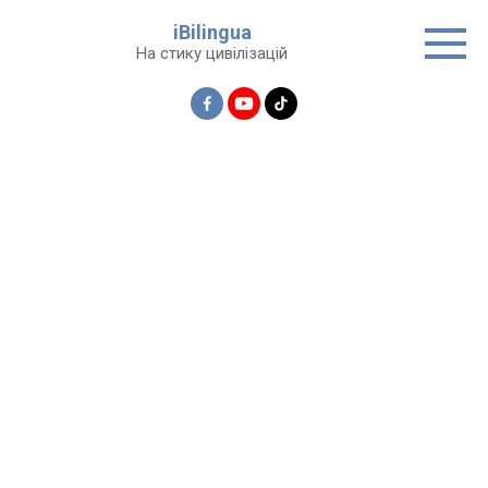
Перейти
iBilingua
до
На стику цивілізацій
вмісту