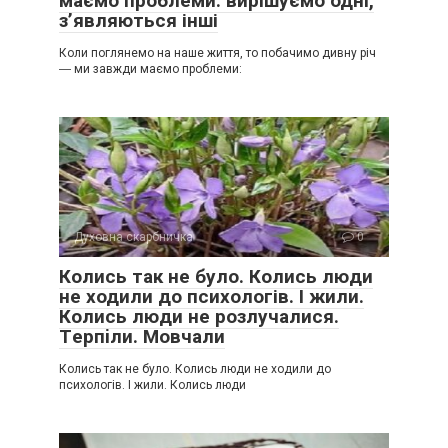
маємо проблеми: вирішуємо одні,
з’являються інші
Коли поглянемо на наше життя, то побачимо дивну річ
― ми завжди маємо проблеми:
Духовна скарбничка
0
Колись так не було. Колись люди
не ходили до психологів. І жили.
Колись люди не розлучалися.
Тepпiли. Мовчали
Колись так не було. Колись люди не ходили до
психологів. І жили. Колись люди