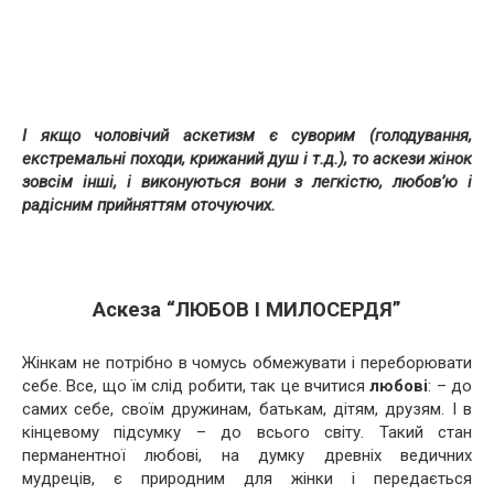
І якщо чоловічий аскетизм є суворим (голодування,
екстремальні походи, крижаний душ і т.д.), то аскези жінок
зовсім інші, і виконуються вони з легкістю, любов’ю і
радісним прийняттям оточуючих.
Аскеза “ЛЮБОВ І МИЛОСЕРДЯ”
Жінкам не потрібно в чомусь обмежувати і переборювати
себе. Все, що їм слід робити, так це вчитися
любові
: – до
самих себе, своїм дружинам, батькам, дітям, друзям. І в
кінцевому підсумку – до всього світу. Такий стан
перманентної любові, на думку древніх ведичних
мудреців, є природним для жінки і передається