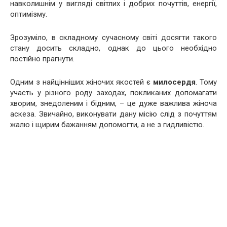
навколишнім у вигляді світлих і добрих почуттів, енергії,
оптимізму.
Зрозуміло, в складному сучасному світі досягти такого
стану досить складно, однак до цього необхідно
постійно прагнути.
Одним з найцінніших жіночих якостей є
милосердя
. Тому
участь у різного роду заходах, покликаних допомагати
хворим, знедоленим і бідним, – це дуже важлива жіноча
аскеза. Звичайно, виконувати дану місію слід з почуттям
жалю і щирим бажанням допомогти, а не з гидливістю.