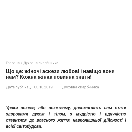
Головна
»
Духовна скарбничка
Що це: жіночі аскези любові і навіщо вони
нам? Кожна жінка повинна знати!
Дата публікації:
08.10.2019
Духовна скарбничка
Уроки аскези, або аскетизму, допомагають нам стати
здоровими духом і тілом, з мудрістю і вдячністю
ставитися до власного життя, навколишньої дійсності і
всієї світобудови.