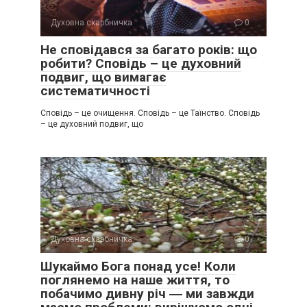
Духовна скарбничка
0
Не сповідався за багато років: що
робити? Сповідь – це духовний
подвиг, що вимагає
систематичності
Сповідь – це очищення. Сповідь – це Таїнство. Сповідь
– це духовний подвиг, що
Духовна скарбничка
0
Шукаймо Бога понад усе! Коли
поглянемо на наше життя, то
побачимо дивну річ ― ми завжди