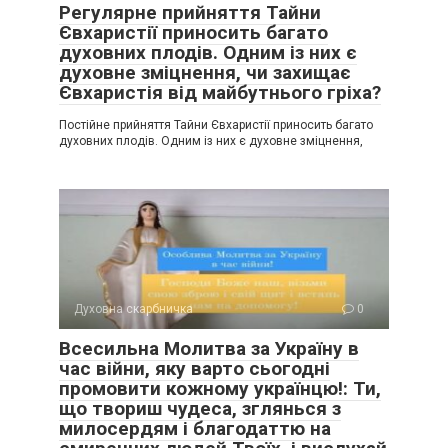
Регулярне прийняття Тайни
Євхаристії приносить багато
духовних плодів. Одним із них є
духовне зміцнення, чи захищає
Євхаристія від майбутнього гріха?
Постійне прийняття Тайни Євхаристії приносить багато
духовних плодів. Одним із них є духовне зміцнення,
Духовна скарбничка
0
Всесильна Молитва за Україну в
час війни, яку варто сьогодні
промовити кожному українцю!: Ти,
що твориш чудеса, зглянься з
милосердям і благодаттю на