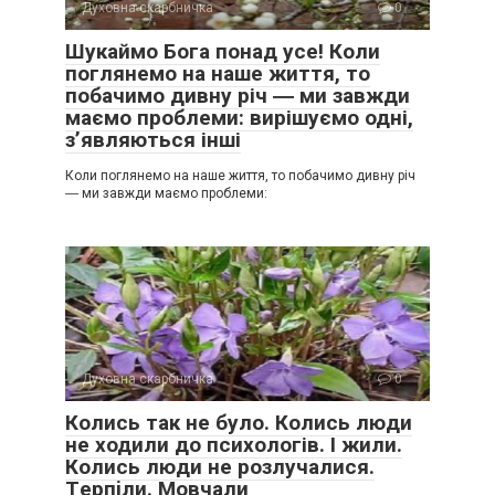
Духовна скарбничка
0
Шукаймо Бога понад усе! Коли
поглянемо на наше життя, то
побачимо дивну річ ― ми завжди
маємо проблеми: вирішуємо одні,
з’являються інші
Коли поглянемо на наше життя, то побачимо дивну річ
― ми завжди маємо проблеми:
Духовна скарбничка
0
Колись так не було. Колись люди
не ходили до психологів. І жили.
Колись люди не розлучалися.
Тepпiли. Мовчали