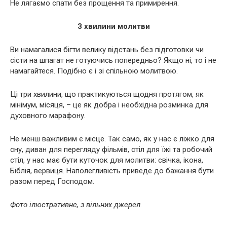
Не лягаємо спати без прощення та примирення.
3 хвилини молитви
Ви намагалися бігти велику відстань без підготовки чи
сісти на шпагат не готуючись попередньо? Якщо ні, то і не
намагайтеся. Подібно є і зі спільною молитвою.
Ці три хвилини, що практикуються щодня протягом, як
мінімум, місяця, – це як добра і необхідна розминка для
духовного марафону.
Не менш важливим є місце. Так само, як у нас є ліжко для
сну, диван для перегляду фільмів, стіл для їжі та робочий
стіл, у нас має бути куточок для молитви: свічка, ікона,
Біблія, вервиця. Наполегливість приведе до бажання бути
разом перед Господом.
Фото ілюстративне, з вільних джерел.