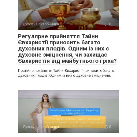
Духовна скарбничка
0
Регулярне прийняття Тайни
Євхаристії приносить багато
духовних плодів. Одним із них є
духовне зміцнення, чи захищає
Євхаристія від майбутнього гріха?
Постійне прийняття Тайни Євхаристії приносить багато
духовних плодів. Одним із них є духовне зміцнення,
Духовна скарбничка
0