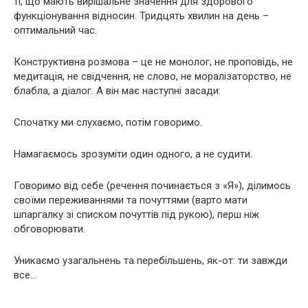
ті, що мають вирішальне значення для здорового
функціонування відносин. Тридцять хвилин на день –
оптимальний час.
Конструктивна розмова – це не монолог, не проповідь, не
медитація, не свідчення, не слово, не моралізаторство, не
блабла, а діалог. А він має наступні засади:
Спочатку ми слухаємо, потім говоримо.
Намагаємось зрозуміти один одного, а не судити.
Говоримо від себе (речення починається з «Я»), ділимось
своїми переживаннями та почуттями (варто мати
шпаргалку зі списком почуттів під рукою), перш ніж
обговорювати.
Уникаємо узагальнень та перебільшень, як-от: ти завжди
все…