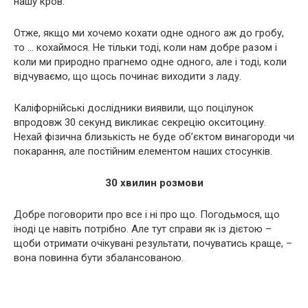
нашу кров.
Отже, якщо ми хочемо кохати одне одного аж до гробу,
то … кохаймося. Не тільки тоді, коли нам добре разом і
коли ми природно прагнемо одне одного, але і тоді, коли
відчуваємо, що щось починає виходити з ладу.
Каліфорнійські дослідники виявили, що поцілунок
впродовж 30 секунд викликає секрецію окситоцину.
Нехай фізична близькість не буде об’єктом винагороди чи
покарання, але постійним елементом наших стосунків.
30 хвилин розмови
Добре поговорити про все і ні про що. Погодьмося, що
іноді це навіть потрібно. Але тут справи як із дієтою –
щоби отримати очікувані результати, почуватись краще, –
вона повинна бути збалансованою.