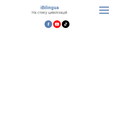
Перейти
iBilingua
до
На стику цивілізацій
вмісту