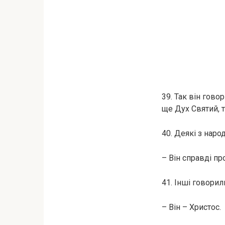
39. Так він гово
ще Дух Святий, 
40. Деякі з народ
– Він справді пр
41. Інші говорил
– Він – Христос.