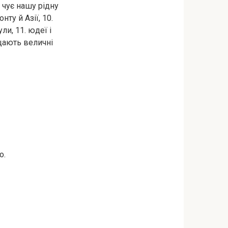
с чує нашу рідну
нту й Азії, 10.
ли, 11. юдеї і
іщають величні
о.