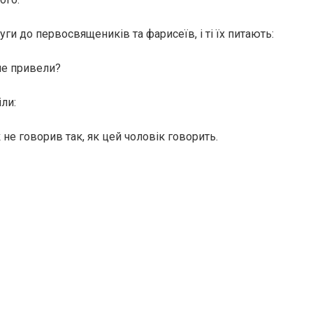
уги до первосвящеників та фарисеїв, і ті їх питають:
не привели?
іли:
 не говорив так, як цей чоловік говорить.