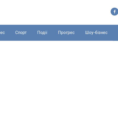
нес
Спорт
Події
Прогрес
Шоу-бізнес