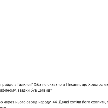
 прийде з Галилеї? Хіба не сказано в Писанні, що Христос м
Вифлеєму, звідки був Давид?
ор через нього серед народу. 44. Деякі хотіли його схопити, т
ого.