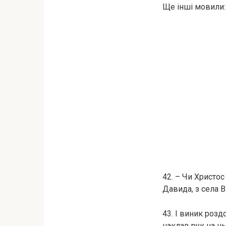
Ще інші мовили:
42. – Чи Христос
Давида, з села 
43. І виник розд
наклав рук на нь