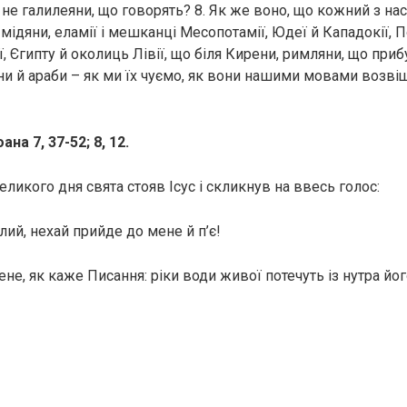
е не галилеяни, що говорять? 8. Як же воно, що кожний з на
 мідяни, еламії і мешканці Месопотамії, Юдеї й Кападокії, По
ї, Єгипту й околиць Лівії, що біля Кирени, римляни, що прибу
яни й араби – як ми їх чуємо, як вони нашими мовами возв
ана 7, 37-52; 8, 12.
еликого дня свята стояв Ісус і скликнув на ввесь голос:
лий, нехай прийде до мене й п’є!
мене, як каже Писання: ріки води живої потечуть із нутра йог