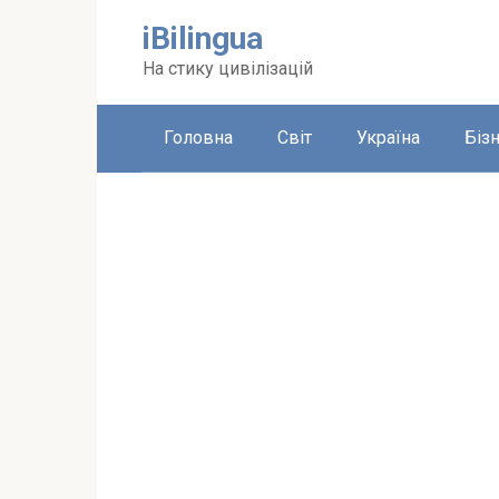
Перейти
iBilingua
до
вмісту
На стику цивілізацій
Головна
Світ
Україна
Біз