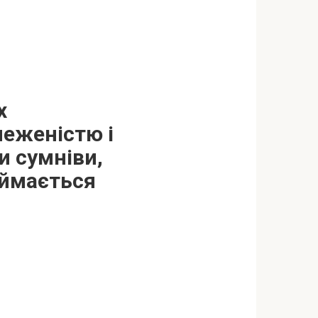
х
меженістю і
и сумніви,
еймається