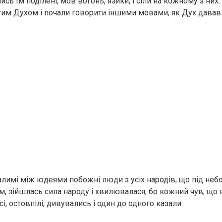
ились їм поділені, мов вогонь, язики, і сіли на кожному з них. 
им Духом і почали говорити іншими мовами, як Дух давав 
алимі між юдеями побожні люди з усіх народів, що під небом
м, зійшлась сила народу і хвилювалася, бо кожний чув, що
сі, остовпілі, дивувались і один до одного казали: