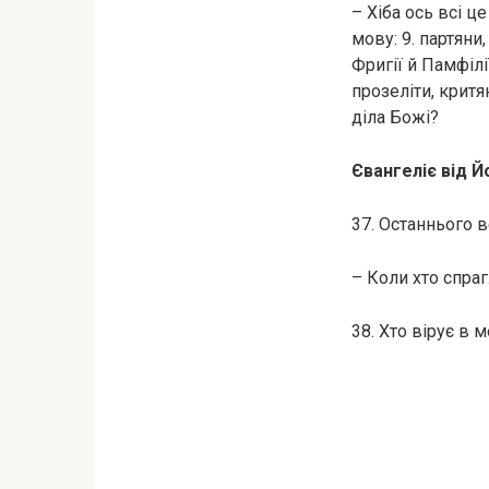
– Хіба ось всі ц
мову: 9. партяни,
Фригії й Памфілі
прозеліти, крит
діла Божі?
Євангеліє від Йо
37. Останнього в
– Коли хто спраг
38. Хто вірує в 