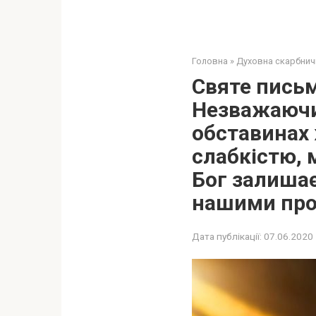
Головна
»
Духовна скарбнич
Святе письм
Незважаючи 
обставинах 
слабкістю, 
Бог залиша
нашими пр
Дата публікації:
07.06.2020