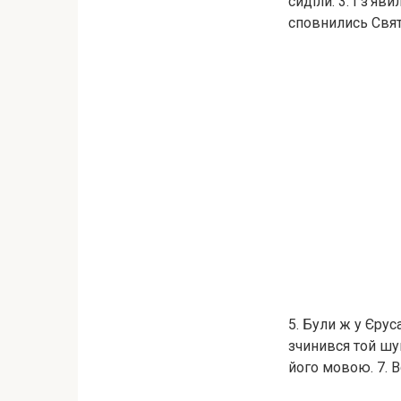
сиділи. 3. І з’яв
сповнились Свят
5. Були ж у Єрус
зчинився той шу
його мовою. 7. В