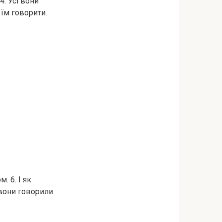
4. Усі вони
їм говорити.
. 6. І як
 вони говорили