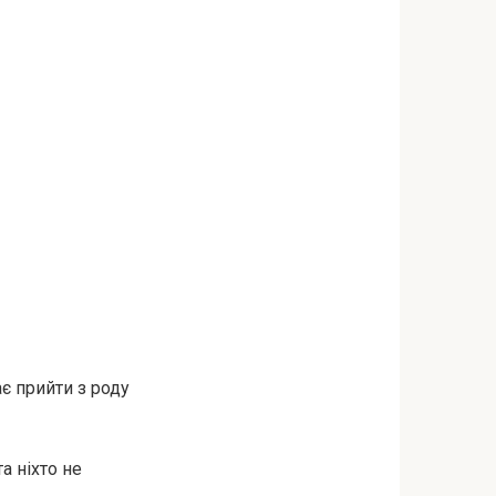
ає прийти з роду
а ніхто не