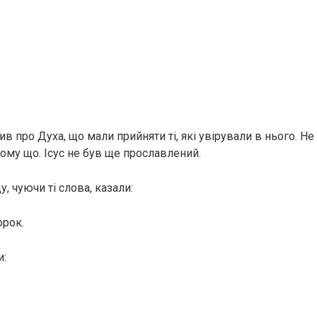
рив про Духа, що мали прийняти ті, які увірували в нього. Н
тому що. Ісус не був ще прославлений.
у, чуючи ті слова, казали:
орок.
и: