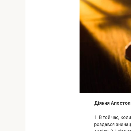
Діяння Апостолів
1. В той час, кол
роздався зненаць