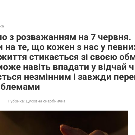
ка
о з розважанням на 7 червня.
на те, що кожен з нас у певни
життя стикається зі своєю об
може навіть впадати у відчай ч
ється незмінним і завжди пер
облемами
Рубрика:
Духовна скарбничка