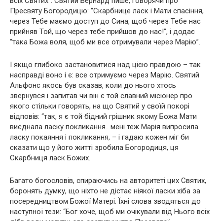
всіх Святих”. Святий Бернард пише, говорячи про
Пресвяту Богородицю: “Скарбнице ласк і Мати спасіння,
через Тебе маємо доступ до Сина, щоб через Тебе нас
прийняв Той, що через тебе прийшов до нас!”, і додає
“така Божа воля, щоб ми все отримували через Марію”.
І якщо глибоко застановитися над цією правдою – так
насправді воно і є: все отримуємо через Марію. Святий
Альфонс якось був сказав, коли до нього хтось
звернувся і запитав чи він є той славний місіонер про
якого стільки говорять, на що Святий у своїй покорі
відповів: “так, я є той бідний грішник якому Божа Мати
виєднала ласку покликання.. мені теж Марія випросила
ласку покаяння і покликання, – і гадаю кожен міг би
сказати що у його житті зробила Богородиця, ця
Скарбниця ласк Божих.
Багато богословів, спираючись на авторитеті цих Святих,
боронять думку, що ніхто не дістає ніякої ласки хіба за
посередництвом Божої Матері. Їхні слова зводяться до
наступної тези: “Бог хоче, щоб ми очікували від Нього всіх