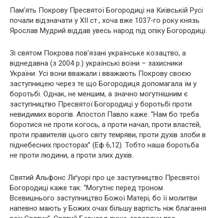
Пам’ять Покрову Пресвятої Богородиці на Київській Русі
почали відзначати у XII ст., хоча вже 1037-го року князь
Ярослав Мудрий віддав увесь народ під опіку Богородиці.
Зі святом Покрова пов’язані українське козацтво, а
віднедавна (з 2004 р.) українські воїни – захисники
України. Усі вони вважали і вважають Покрову своєю
заступницею через те що Богородиця допомагала їм у
боротьбі. Однак, не меншим, а значно могутнішним є
заступництво Пресвятої Богородиці у боротьбі проти
невидимих ворогів. Апостол Павло каже: “Нам бо треба
боротися не проти когось, а проти начал, проти властей,
проти правителів цього світу темряви, проти духів злоби в
піднебесних просторах” (Еф 6,12). Тобто наша боротьба
не проти людини, а проти злих духів.
Святий Альфонс Ліґуорі про це заступництво Пресвятої
Богородиці каже так: “Могутнє перед троном
Всевишнього заступництво Божої Матері, бо її молитви
напевно мають у Божих очах більшу вартість ніж благання