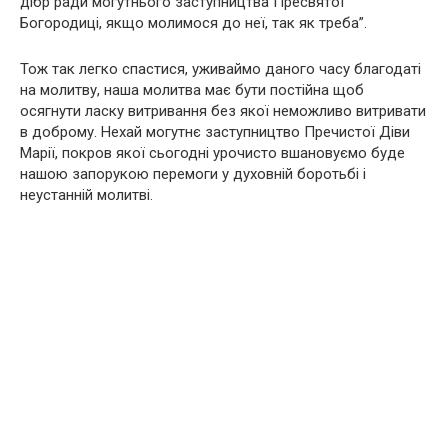
дібр ради могутнього заступництва Пресвятої
Богородиці, якщо молимося до неї, так як треба”.
Тож так легко спастися, уживаймо даного часу благодаті
на молитву, наша молитва має бути постійна щоб
осягнути ласку витривання без якої неможливо витривати
в доброму. Нехай могутнє заступництво Пречистої Діви
Марії, покров якої сьогодні урочисто вшановуємо буде
нашою запорукою перемоги у духовній боротьбі і
неустанній молитві.