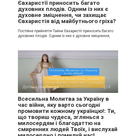
Євхаристії приносить багато
духовних плодів. Одним із них є
духовне зміцнення, чи захищає
Євхаристія від майбутнього гріха?
Постійне прийняття Тайни Євхаристії приносить багато
духовних плодів. Одним із них є духовне зміцнення,
Духовна скарбничка
0
Всесильна Молитва за Україну в
час війни, яку варто сьогодні
промовити кожному українцю!: Ти,
що твориш чудеса, зглянься з
милосердям і благодаттю на
смиренних людей Твоїх, і вислухай
милосердно і помилуй нас!