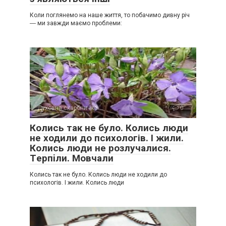
Коли поглянемо на наше життя, то побачимо дивну річ
― ми завжди маємо проблеми:
Духовна скарбничка
0
Колись так не було. Колись люди
не ходили до психологів. І жили.
Колись люди не розлучалися.
Тepпiли. Мовчали
Колись так не було. Колись люди не ходили до
психологів. І жили. Колись люди