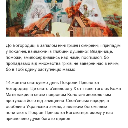
До Богородиці з запалом нині грішні і смиренні, і припадім
у покаянні, взиваючи із глибини душевної: Владичице,
поможи, змилосердившись над нами, поспішися, бо
пропадаємо від множества гріхів, не заверни нас з нічим,
бо в Тобі єдину заступницю маємо.
14 жовтня святкуємо день Покрови Пресвятої
Богородиці. Це свято з’явилося у X ст. після того як Божа
Мати накрила своїм покровом Константинополь чим
врятувала його від знищення. Слов’янські народи, а
особливо Українська земля, з великим богоміллям
почитають Покров Пречистої Богоматері, якому у нас
присвячено дуже багато церков.