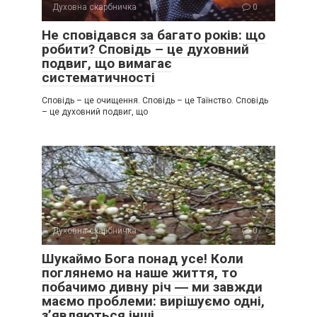
Духовна скарбничка
0
Не сповідався за багато років: що
робити? Сповідь – це духовний
подвиг, що вимагає
систематичності
Сповідь – це очищення. Сповідь – це Таїнство. Сповідь
– це духовний подвиг, що
Духовна скарбничка
0
Шукаймо Бога понад усе! Коли
поглянемо на наше життя, то
побачимо дивну річ ― ми завжди
маємо проблеми: вирішуємо одні,
з’являються інші