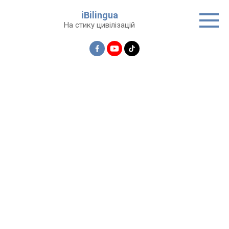
Перейти
iBilingua
до
На стику цивілізацій
вмісту