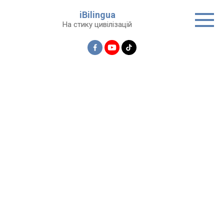
Перейти
iBilingua
до
На стику цивілізацій
вмісту