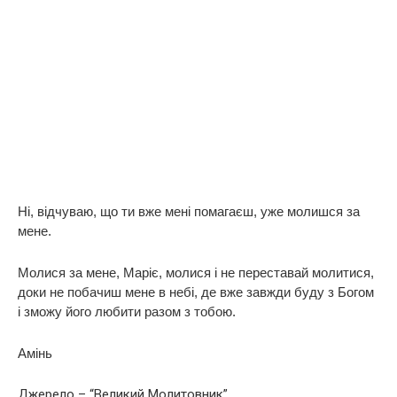
Ні, відчуваю, що ти вже мені помагаєш, уже молишся за
мене.
Молися за мене, Маріє, молися і не переставай молитися,
доки не побачиш мене в небі, де вже завжди буду з Богом
і зможу його любити разом з тобою.
Амінь
Джерело – “Великий Молитовник”