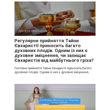
Духовна скарбничка
0
Регулярне прийняття Тайни
Євхаристії приносить багато
духовних плодів. Одним із них є
духовне зміцнення, чи захищає
Євхаристія від майбутнього гріха?
Постійне прийняття Тайни Євхаристії приносить багато
духовних плодів. Одним із них є духовне зміцнення,