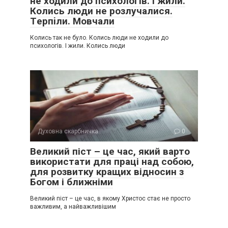
не ходили до психологів. І жили.
Колись люди не розлучалися.
Тepпiли. Мовчали
Колись так не було. Колись люди не ходили до
психологів. І жили. Колись люди
Духовна скарбничка
0
Великий піст – це час, який варто
використати для праці над собою,
для розвитку кращих відносин з
Богом і ближніми
Великий піст – це час, в якому Христос стає не просто
важливим, а найважливішим