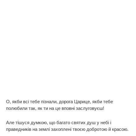
О, якби всі тебе пізнали, дорога Царице, якби тебе
полюбили так, як ти на це вповні заслуговуєш!
Але тішуся думкою, що багато святих душ у небі і
праведників на землі захоплені твоєю добротою й красою.