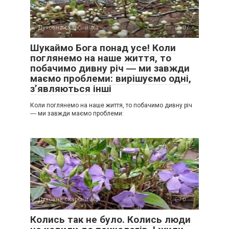
Духовна скарбничка
0
Шукаймо Бога понад усе! Коли
поглянемо на наше життя, то
побачимо дивну річ ― ми завжди
маємо проблеми: вирішуємо одні,
з’являються інші
Коли поглянемо на наше життя, то побачимо дивну річ
― ми завжди маємо проблеми:
Духовна скарбничка
0
Колись так не було. Колись люди