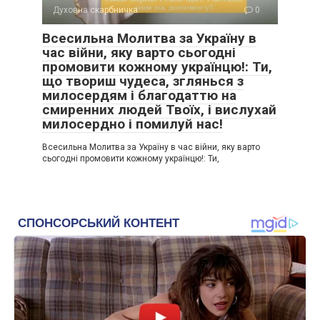
Духовна скарбничка
0
Всесильна Молитва за Україну в
час війни, яку варто сьогодні
промовити кожному українцю!: Ти,
що твориш чудеса, зглянься з
милосердям і благодаттю на
смиренних людей Твоїх, і вислухай
милосердно і помилуй нас!
Всесильна Молитва за Україну в час війни, яку варто
сьогодні промовити кожному українцю!: Ти,