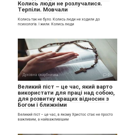
Колись люди не розлучалися.
Тepпiли. Мовчали
Колись так не було. Колись люди не ходили до
психологів. І жили. Колись люди
Духовна скарбничка
0
Великий піст – це час, який варто
використати для праці над собою,
для розвитку кращих відносин з
Богом і ближніми
Великий піст – це час, в якому Христос стає не просто
важливим, а найважливішим