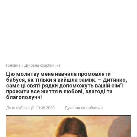
Головна
»
Духовна скарбничка
Цю молитву мене навчила промовляти
бабуся, як тільки я вийшла заміж. – Дитинко,
саме ці святі рядки допоможуть вашій сім’ї
прожити все життя в любові, злагоді та
благополуччі
Дата публікації:
19.06.2020
Духовна скарбничка