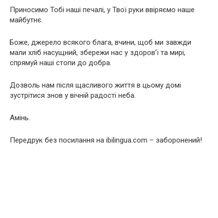
Приносимо Тобі наші печалі, у Твої руки ввіряємо наше
майбутнє.
Боже, джерело всякого блага, вчини, щоб ми завжди
мали хліб насущний, збережи нас у здоров’ї та мирі,
спрямуй наші стопи до добра.
Дозволь нам після щасливого життя в цьому домі
зустрітися знов у вічній радості неба.
Амінь.
Передрук без посилання на ibilingua.com – заборонений!