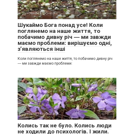
Духовна скарбничка
0
Шукаймо Бога понад усе! Коли
поглянемо на наше життя, то
побачимо дивну річ ― ми завжди
маємо проблеми: вирішуємо одні,
з’являються інші
Коли поглянемо на наше життя, то побачимо дивну річ
― ми завжди маємо проблеми:
Духовна скарбничка
0
Колись так не було. Колись люди
не ходили до психологів. І жили.