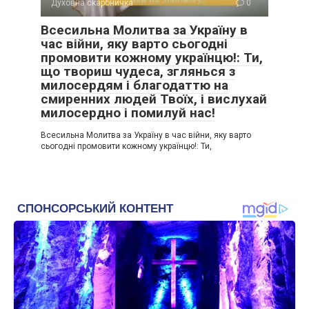
Духовна скарбничка
0
Всесильна Молитва за Україну в
час війни, яку варто сьогодні
промовити кожному українцю!: Ти,
що твориш чудеса, зглянься з
милосердям і благодаттю на
смиренних людей Твоїх, і вислухай
милосердно і помилуй нас!
Всесильна Молитва за Україну в час війни, яку варто
сьогодні промовити кожному українцю!: Ти,