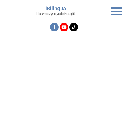
Перейти
iBilingua
до
На стику цивілізацій
вмісту