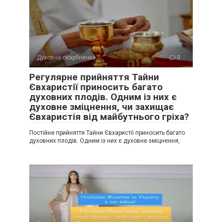
Духовна скарбничка
0
Регулярне прийняття Тайни
Євхаристії приносить багато
духовних плодів. Одним із них є
духовне зміцнення, чи захищає
Євхаристія від майбутнього гріха?
Постійне прийняття Тайни Євхаристії приносить багато
духовних плодів. Одним із них є духовне зміцнення,