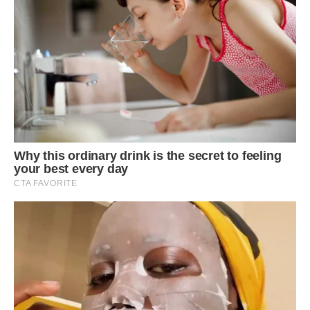
уваги. Кожен вечір цибулю, яка сушиться на вулиці,
потрібно на ніч або накрити, або внести в приміщення,
щоб ранкова роса її не намочила.
Також необхідно постійно стежити за прогнозом погоди і
у випадку дощу прибирати урожай під навіс.