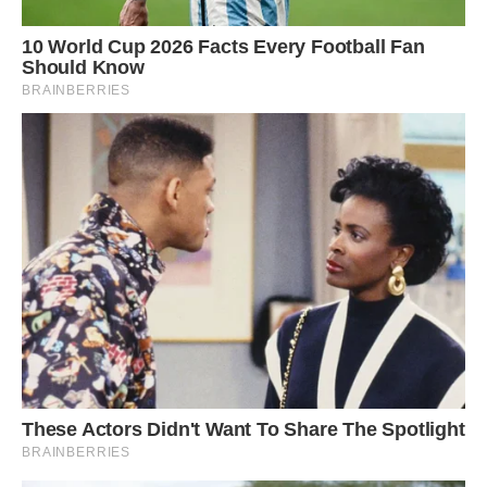
зберігання, а використовуйте для приготування
страв.
Постійно перевіряйте цибулю і відразу викидайте
ті плоди, які починають гнити. Цим ви зможете
уберегти цибулини від зараження.
Як визначити, що цибуля висохла
Визначити, чи повністю висохла цибуля, ви зможете
досить простим способом. Візьміть цибулину і спробуйте
провернути бадилля навколо своєї осі. Якщо шийка
повністю висохла, бадилля легко зламається. Якщо цього
не сталося, залиште урожай ще на деякий час
досушуватися.
Коли цибуля повністю висохне, обріжте гичку, зберігаючи
невелику — 3-5 см — шийку. У період зберігання вона
захистить плід від попадання інфекції.
Обрізати потрібно також і корінці, залишивши не більше