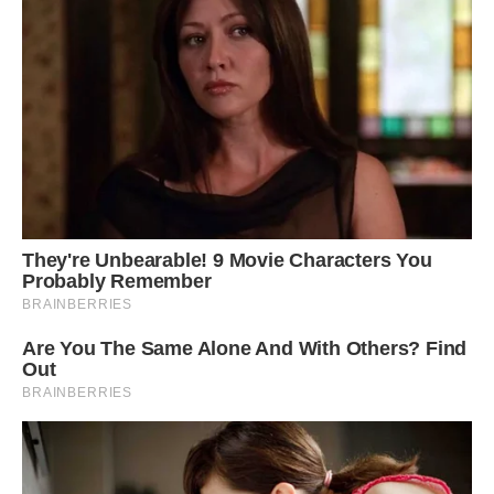
Увечері руками обтрусіть з цибулин землю і перенесіть на
постійне місце для сушіння.
Читайте також:
Варто виконати кожному: головні
робити на городі в серпні, щоб мати гарний урожай
Як правильно підготувати цибулю до зими
Сушити цибулю можна по-різному. Хтось відносить її на
горище або в будь-яке інше сухе приміщення з гарною
вентиляцією і «забуває» там на кілька тижнів. Хтось
залишає урожай на грядці під сонцем.
Другий варіант більш трудомісткий і вимагає підвищеної