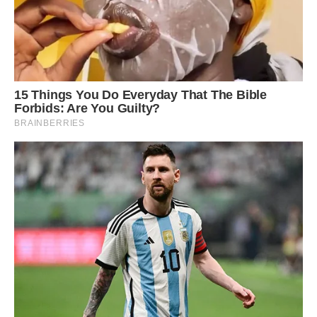
Але який би варіант ви не вибрали, добре висушити
цибулю допоможуть деякі правила:
Чим тонше шар цибулі, тим швидше і краще він
висохне. Якщо у вас багато місця, краще
розкладіть головки в один шар.
Час від часу перевертайте цибулини. Так вони
будуть просушуватися рівномірніше.
Не варто стукати цибулини одну на одну,
намагаючись очистити їх від налиплої землі. Це
може травмувати плоди, і вони будуть погано
зберігатися. Якщо ж ви виявили пошкоджені
цибулини, не залишайте їх для зимового