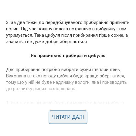
3. За два тижні до передбачуваного прибирання припиніть
полив. Під час поливу волога потрапляє в цибулину і там
утримується. Така цибуля після прибирання гірше сохне, а
значить, і не дуже добре зберігається.
Як правильно прибирати цибулю
Для прибирання потрібно вибрати сухий і теплий день.
Викопана в таку погоду цибуля буде краще зберігатися,
тому що у ній не буде надлишку вологи, яка і призводить
до розвитку різних захворювань.
1. Якщо у вас піщаний ґрунт, ви можете вирвати цибулю
руками, злегка потягнувши за гичку. На ділянках з
глинистим ґрунтом краще використовувати вила.
ЧИТАТИ ДАЛІ
Спочатку підкопайте цибулину вилами, а вже потім
дістаньте її з землі руками.