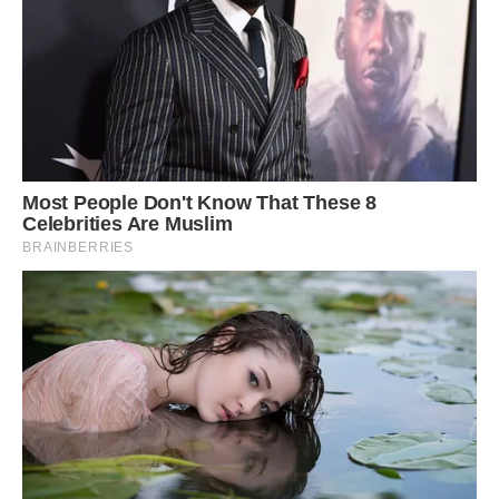
Щоб всю зиму ласувати смачною і корисною ріпчастою
цибулею, потрібно її правильно прибрати на зберігання.
Сподіваємося, наші поради допоможуть вам у цьому.