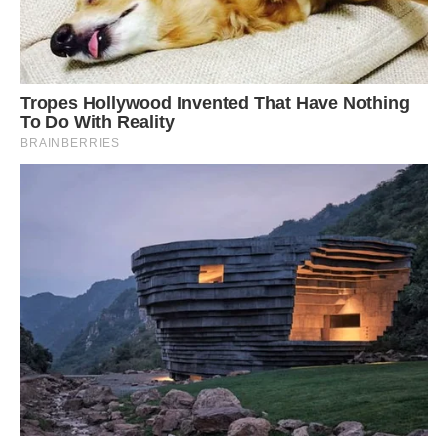
Якщо ви захочете дістати головку цибулі, наприклад, з
середини (припустимо, побачили, що вона почала
псуватися), то вам потрібно буде просто трохи розрізати
одну «кишеню». Ви отримаєте одну цибулину, а решта
спокійно залишаться на своїх місцях;