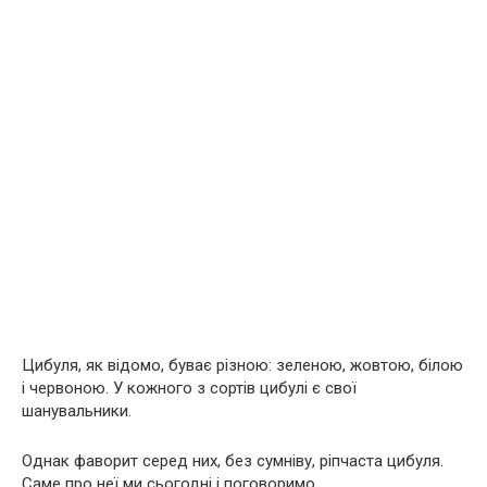
Цибуля, як відомо, буває різною: зеленою, жовтою, білою
і червоною. У кожного з сортів цибулі є свої
шанувальники.
Однак фаворит серед них, без сумніву, ріпчаста цибуля.
Саме про неї ми сьогодні і поговоримо.