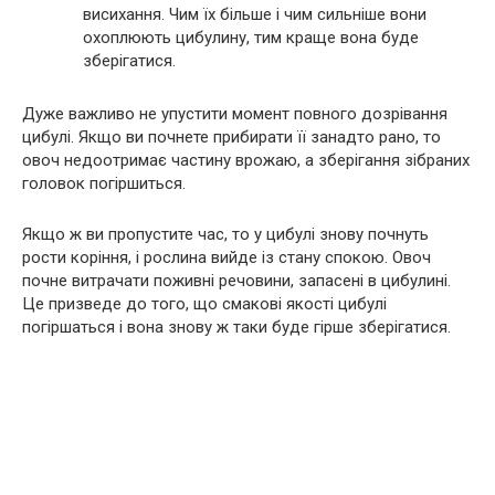
висихання. Чим їх більше і чим сильніше вони
охоплюють цибулину, тим краще вона буде
зберігатися.
Дуже важливо не упустити момент повного дозрівання
цибулі. Якщо ви почнете прибирати її занадто рано, то
овоч недоотримає частину врожаю, а зберігання зібраних
головок погіршиться.
Якщо ж ви пропустите час, то у цибулі знову почнуть
рости коріння, і рослина вийде із стану спокою. Овоч
почне витрачати поживні речовини, запасені в цибулині.
Це призведе до того, що смакові якості цибулі
погіршаться і вона знову ж таки буде гірше зберігатися.