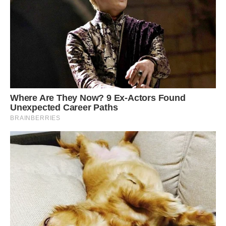
Існує безліч варіантів зимового зберігання цибулі:
1. в плетених кошиках і коробах;
2. в дерев’яних ящиках з отворами;
3. в сітках — дуже зручний спосіб, який до того ж
економить місце, адже сітку можна підвісити або
поставити на підлогу;
4. найбільш, мабуть, народний спосіб — в жіночих
капронових колготках. Щоб цибулю з них було зручніше
виймати, після кожної головки робіть вузол. При такому
способі всі вони будуть зберігатися в окремих кишеньках.