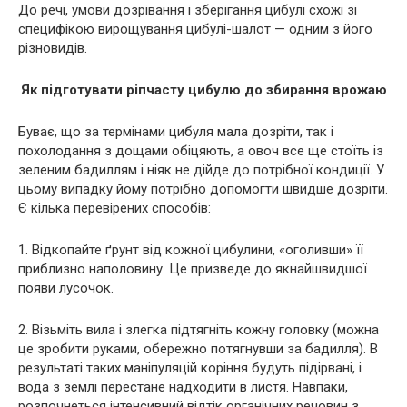
До речі, умови дозрівання і зберігання цибулі схожі зі
специфікою вирощування цибулі-шалот — одним з його
різновидів.
Як підготувати ріпчасту цибулю до збирання врожаю
Буває, що за термінами цибуля мала дозріти, так і
похолодання з дощами обіцяють, а овоч все ще стоїть із
зеленим бадиллям і ніяк не дійде до потрібної кондиції. У
цьому випадку йому потрібно допомогти швидше дозріти.
Є кілька перевірених способів:
1. Відкопайте ґрунт від кожної цибулини, «оголивши» її
приблизно наполовину. Це призведе до якнайшвидшої
появи лусочок.
2. Візьміть вила і злегка підтягніть кожну головку (можна
це зробити руками, обережно потягнувши за бадилля). В
результаті таких маніпуляцій коріння будуть підірвані, і
вода з землі перестане надходити в листя. Навпаки,
розпочнеться інтенсивний відтік органічних речовин з