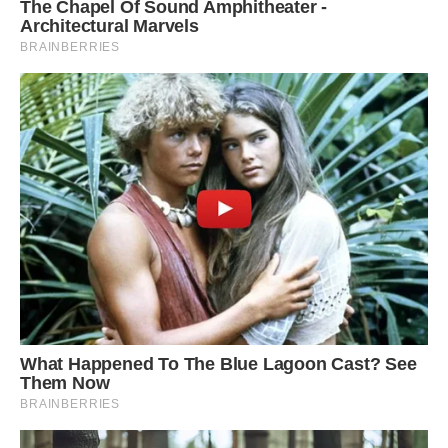
5. дуже гарний спосіб зберігання — в плетінках. Щоб
сплести косу з цибулі, сухі пір’я не повинні бути
коротшими ніж 15-20 см. В іншому випадку вам буде
незручно працювати, та й цибулини будуть легко
вивалюватися з плетінки.
Візьміть овоч з найдовшим і міцним бадиллям і прив’яжіть
до неї шнур або шпагат. Після цього у вас повинно вийти
3 кінчика: один — від цибульного пера, два — від шпагату.
Ну а далі все просто: починайте плести звичайну дівочу
косу. При кожному кроці вплітайте в неї по одній цибулині.