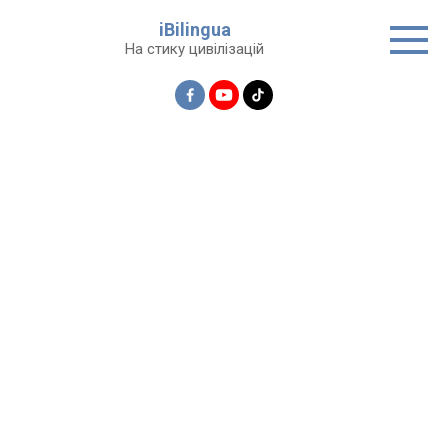
Перейти
iBilingua
до
На стику цивілізацій
вмісту