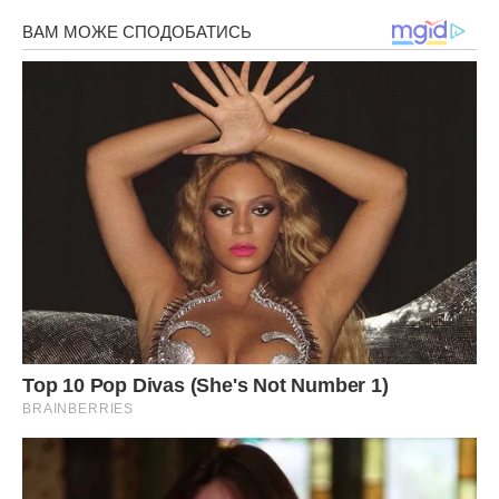
2. Покладіть цибулю в один шар і залиште на грядці до
вечора. Збирання врожаю краще починати вранці, тоді за
день цибуля встигне добре підсохнути на сонці.