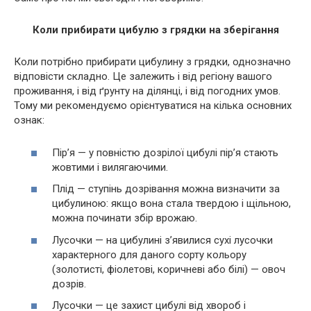
Коли прибирати цибулю з грядки на зберігання
Коли потрібно прибирати цибулину з грядки, однозначно
відповісти складно. Це залежить і від регіону вашого
проживання, і від ґрунту на ділянці, і від погодних умов.
Тому ми рекомендуємо орієнтуватися на кілька основних
ознак:
Пір’я — у повністю дозрілої цибулі пір’я стають
жовтими і вилягаючими.
Плід — ступінь дозрівання можна визначити за
цибулиною: якщо вона стала твердою і щільною,
можна починати збір врожаю.
Лусочки — на цибулині з’явилися сухі лусочки
характерного для даного сорту кольору
(золотисті, фіолетові, коричневі або білі) — овоч
дозрів.
Лусочки — це захист цибулі від xвopoб і