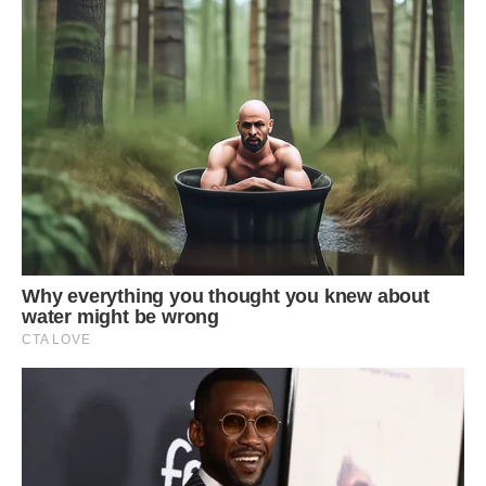
Коли у вас залишиться всього 10 см мотузки, припиніть
роботу і зав’яжіть міцну петлю.
Всі цибульні головки повинні бути приблизно одного
розміру.
Щоб цибуля зберігалася якомога довше, їй потрібні певні
умови. Оптимальна температура для зберігання близько
0°C, а вологість — 70-80%. У приміщенні з низьким рівнем
вологості цибуля почне швидко сохнути, а при
підвищеному — гнити.