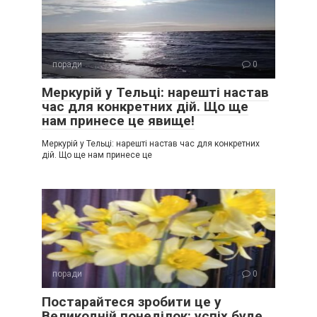
поради
0
Меркурій у Тельці: нарешті настав
час для конкретних дій. Що ще
нам принесе це явище!
Меркурій у Тельці: нарешті настав час для конкретних
дій. Що ще нам принесе це
поради
0
Постарайтеся зробити це у
Великодній понеділок: успіх буде