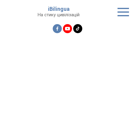
Перейти
iBilingua
до
На стику цивілізацій
вмісту