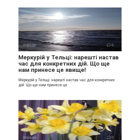
поради
0
Меркурій у Тельці: нарешті настав
час для конкретних дій. Що ще
нам принесе це явище!
Меркурій у Тельці: нарешті настав час для конкретних
дій. Що ще нам принесе це
поради
0