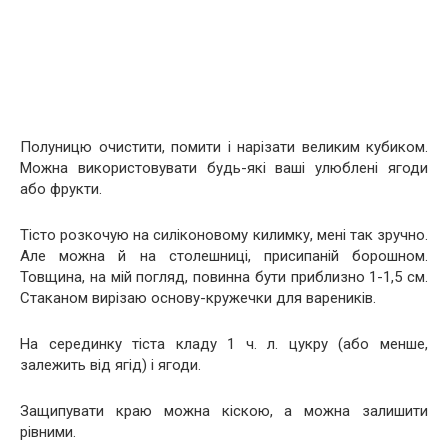
Полуницю очистити, помити і нарізати великим кубиком.
Можна використовувати будь-які ваші улюблені ягоди
або фрукти.
Тісто розкочую на силіконовому килимку, мені так зручно.
Але можна й на столешниці, присипаній борошном.
Товщина, на мій погляд, повинна бути приблизно 1-1,5 см.
Стаканом вирізаю основу-кружечки для вареників.
На серединку тіста кладу 1 ч. л. цукру (або менше,
залежить від ягід) і ягоди.
Защипувати краю можна кіскою, а можна залишити
рівними.