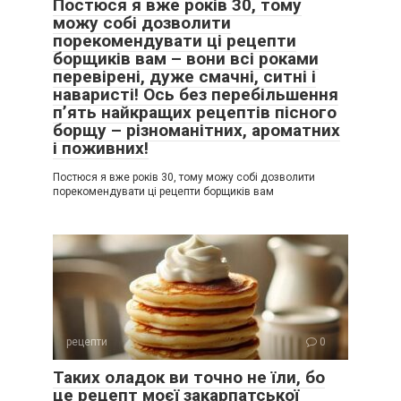
Постюся я вже років 30, тому
можу собі дозволити
порекомендувати ці рецепти
борщиків вам – вони всі роками
перевірені, дуже смачні, ситні і
наваристі! Ось без перебільшення
п’ять найкращих рецептів пісного
борщу – різноманітних, ароматних
і поживних!
Постюся я вже років 30, тому можу собі дозволити
порекомендувати ці рецепти борщиків вам
рецепти
0
Таких оладок ви точно не їли, бо
це рецепт моєї закарпатської