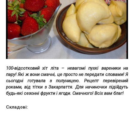
100-відсотковий хіт літа – невагомі пухкі вареники на
пару! Які ж вони смачні, це просто не передати словами! Я
сьогодні готувала з полуницею. Рецепт перевірений
роками, від тітки з Закарпаття. Для начиночки підійдуть
будь-які сезонні фрукти і ягоди. Смачного! Всіх вам благ!
Складові: