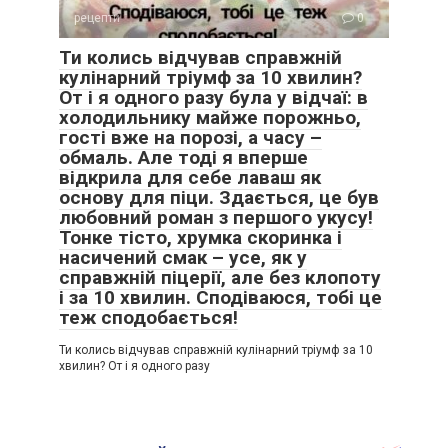
рецепти
0
Ти колись відчував справжній
кулінарний тріумф за 10 хвилин?
От і я одного разу була у відчаї: в
холодильнику майже порожньо,
гості вже на порозі, а часу –
обмаль. Але тоді я вперше
відкрила для себе лаваш як
основу для піци. Здається, це був
любовний роман з першого укусу!
Тонке тісто, хрумка скоринка і
насичений смак – усе, як у
справжній піцерії, але без клопоту
і за 10 хвилин. Сподіваюся, тобі це
теж сподобається!
Ти колись відчував справжній кулінарний тріумф за 10
хвилин? От і я одного разу