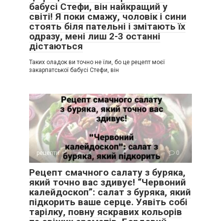
бабусі Стефи, він найкращий у
світі! Я поки смажу, чоловік і сини
стоять біля пательні і змітають їх
одразу, мені лиш 2-3 останні
дістаються
Таких оладок ви точно не їли, бо це рецепт моєї
закарпатської бабусі Стефи, він
рецепти
0
Рецепт смачного салату з буряка,
який точно вас здивує! “Червоний
калейдоскоп”: салат з буряка, який
підкорить ваше серце. Уявіть собі
тарілку, повну яскравих кольорів