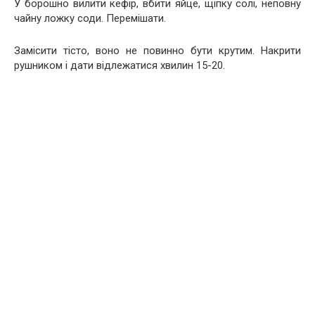
У борошно вилити кефір, вбити яйце, щіпку солі, неповну
чайну ложку соди. Перемішати.
Замісити тісто, воно не повинно бути крутим. Накрити
рушником і дати відлежатися хвилин 15-20.