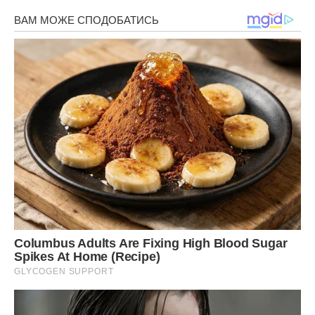
Ну дуже смачно!
Передрук без посилання на Ibilingua.com. заборонено.
Фото ілюстративне, з вільних джерел, Ютуб.
Сподобалася стаття? Поділіться з друзями на
Facebook!