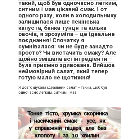
такий, щоб був одночасно легким,
ситним і мав цікавий смак. І от
одного разу, коли в холодильнику
залишилася лише пекінська
капуста, банка тунця та кілька
овочів, я зрозуміла – це ідеальне
поєднання! Спочатку я
сумнівалася: чи не буде занадто
просто? Чи вистачить смаку? Але
щойно змішала всі інгредієнти –
була приємно здивована. Вийшов
неймовірний салат, який тепер
готую мало не щотижня!
Я довго шукала ідеальний салат – такий, щоб був
одночасно легким, ситним і мав