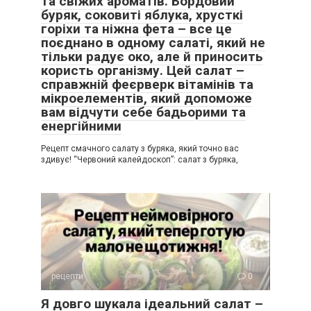
та свіжих ароматів. Бордовий
буряк, соковиті яблука, хрусткі
горіхи та ніжна фета – все це
поєднано в одному салаті, який не
тільки радує око, але й приносить
користь організму. Цей салат –
справжній феєрверк вітамінів та
мікроелементів, який допоможе
вам відчути себе бадьорими та
енергійними
Рецепт смачного салату з буряка, який точно вас
здивує! “Червоний калейдоскоп”: салат з буряка,
рецепти
0
Я довго шукала ідеальний салат –