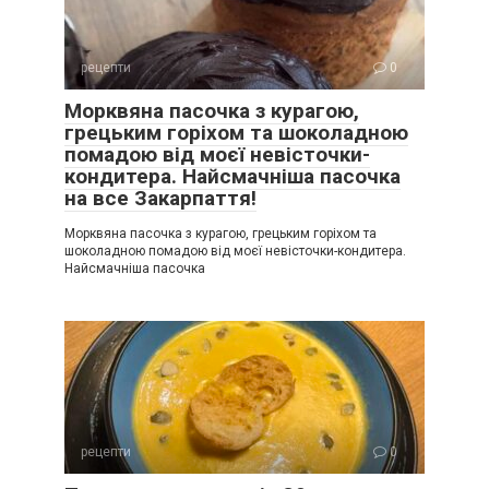
рецепти
0
Морквяна пасочка з курагою,
грецьким горіхом та шоколадною
помадою від моєї невісточки-
кондитера. Найсмачніша пасочка
на все Закарпаття!
Морквяна пасочка з курагою, грецьким горіхом та
шоколадною помадою від моєї невісточки-кондитера.
Найсмачніша пасочка
рецепти
0