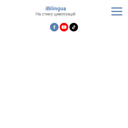
Перейти
iBilingua
до
На стику цивілізацій
вмісту