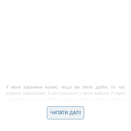
У мене вареники великі, якщо ви ліпіте дрібні, то час
варіння зменшуємо. З цієї кількості у мене вийшло 3 партії
вареників по 9 штук. Вранці можна підігріти в мікро або на
пару – і вони знову як свіженькі! Вареники відразу
змащую вершковим маслом, щоб не прилипали. Подавати
ЧИТАТИ ДАЛІ
зі сметаною або вершками!