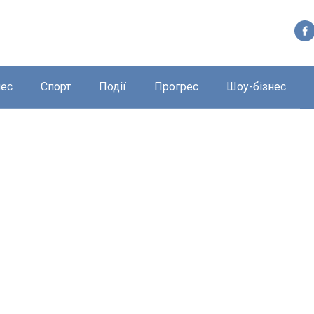
нес
Спорт
Події
Прогрес
Шоу-бізнес