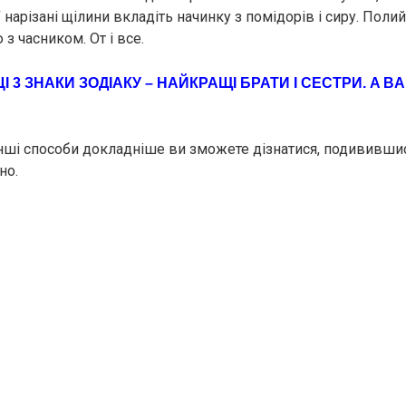
У нарізані щілини вкладіть начинку з помідорів і сиру. Поли
з часником. От і все.
ЦI 3 ЗНАКИ ЗОДІАКУ – НАЙКРАЩІ БРАТИ І СЕСТРИ. A В
інші способи докладніше ви зможете дізнатися, подивившис
но.