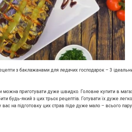
 рецепти з баклажанами для ледачих господарок – 3 ідеальн
ти можна приготувати дуже швидко. Головне купити в магаз
ти будь-який з цих трьох рецептів. Готувати їх дуже легко
у вас на підготовку цих страв піде дуже мало – всього пар