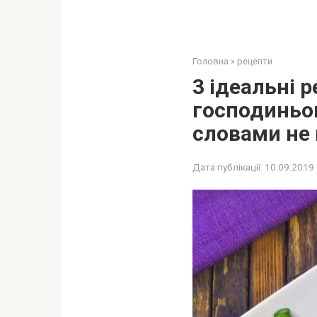
Головна
»
рецепти
3 ідеальні 
господиньок
слoвами не 
Дата публікації:
10.09.2019