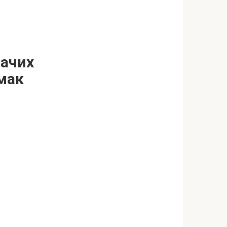
дачих
мак