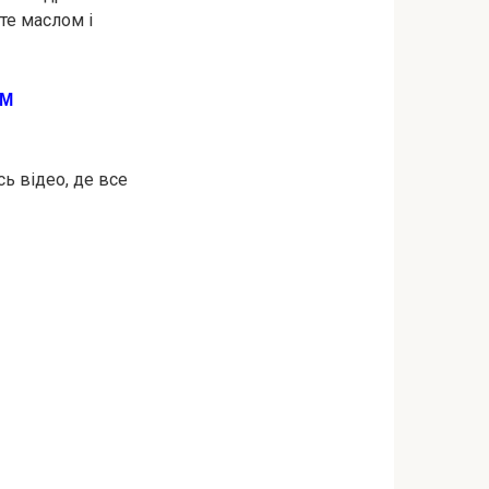
йте маслом і
AМ
ь відео, де все