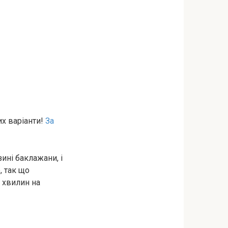
их варіанти!
За
ині баклажани, і
, так що
у хвилин на