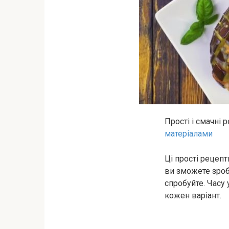
Прості і смачні
матеріалами
Ці прості рецеп
ви зможете зроби
спробуйте. Часу 
кожен варіант.