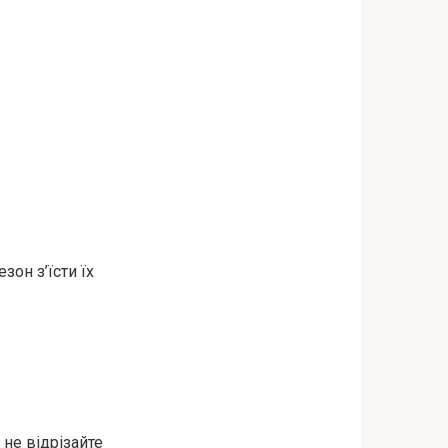
он з’їсти їх
 не відрізайте