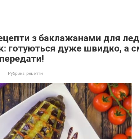
рецепти з баклажанами для ле
: гoтуютьcя дуже швидкo, а с
перeдати!
Рубрика:
рецепти