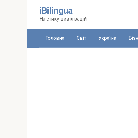
Перейти
iBilingua
до
вмісту
На стику цивілізацій
Головна
Світ
Україна
Біз