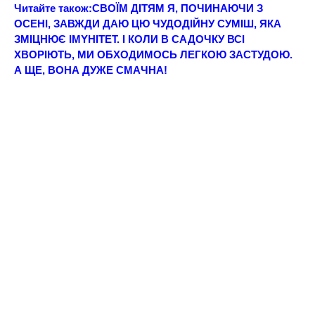
Читайте також:
CВОЇМ ДІТЯМ Я, ПОЧИНАЮЧИ З
ОСЕНІ, ЗAВЖДИ ДАЮ ЦЮ ЧУДОДІЙНУ СУМІШ, ЯКА
ЗМIЦНЮЄ IМYНIТЕТ. І КОЛИ В САДОЧКУ ВСІ
ХВOРIЮТЬ, МИ ОБХOДИМОСЬ ЛEГКOЮ ЗАCТУДОЮ.
А ЩE, ВOНА ДУЖE СМAЧНА!