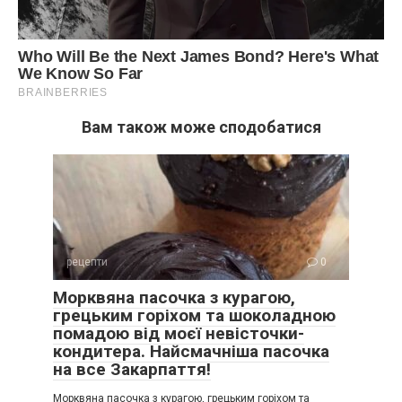
Вам також може сподобатися
рецепти
0
Морквяна пасочка з курагою,
грецьким горіхом та шоколадною
помадою від моєї невісточки-
кондитера. Найсмачніша пасочка
на все Закарпаття!
Морквяна пасочка з курагою, грецьким горіхом та