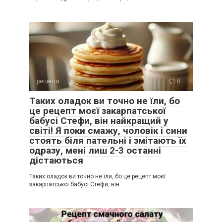
рецепти
0
Таких оладок ви точно не їли, бо
це рецепт моєї закарпатської
бабусі Стефи, він найкращий у
світі! Я поки смажу, чоловік і сини
стоять біля пательні і змітають їх
одразу, мені лиш 2-3 останні
дістаються
Таких оладок ви точно не їли, бо це рецепт моєї
закарпатської бабусі Стефи, він