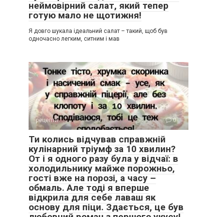
неймовірний салат, який тепер
готую мало не щотижня!
Я довго шукала ідеальний салат – такий, щоб був
одночасно легким, ситним і мав
рецепти
0
Ти колись відчував справжній
кулінарний тріумф за 10 хвилин?
От і я одного разу була у відчаї: в
холодильнику майже порожньо,
гості вже на порозі, а часу –
обмаль. Але тоді я вперше
відкрила для себе лаваш як
основу для піци. Здається, це був
любовний роман з першого укусу!