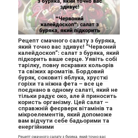
рецепти
0
Рецепт смачного салату з буряка,
який точно вас здивує! “Червоний
калейдоскоп”: салат з буряка, який
підкорить ваше серце. Уявіть собі
тарілку, повну яскравих кольорів
та свіжих ароматів. Бордовий
буряк, соковиті яблука, хрусткі
горіхи та ніжна фета – все це
поєднано в одному салаті, який не
тільки радує око, але й приносить
користь організму. Цей салат –
справжній феєрверк вітамінів та
мікроелементів, який допоможе
вам відчути себе бадьорими та
енергійними
Рецепт смачного салату з буряка, який точно вас