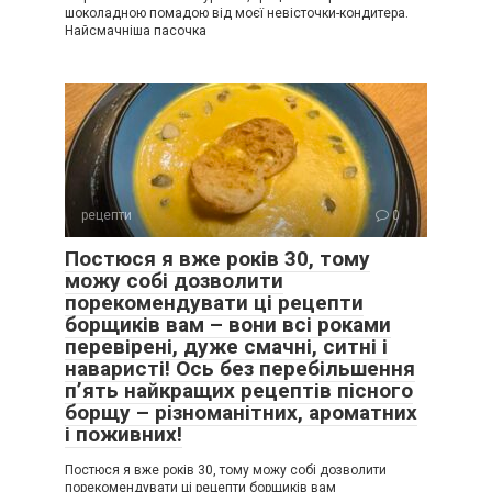
шоколадною помадою від моєї невісточки-кондитера.
Найсмачніша пасочка
рецепти
0
Постюся я вже років 30, тому
можу собі дозволити
порекомендувати ці рецепти
борщиків вам – вони всі роками
перевірені, дуже смачні, ситні і
наваристі! Ось без перебільшення
п’ять найкращих рецептів пісного
борщу – різноманітних, ароматних
і поживних!
Постюся я вже років 30, тому можу собі дозволити
порекомендувати ці рецепти борщиків вам