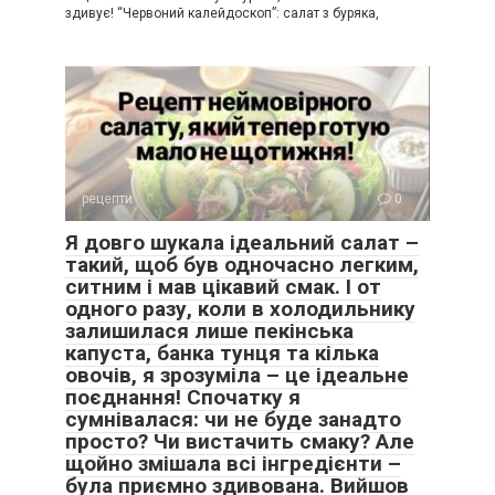
здивує! “Червоний калейдоскоп”: салат з буряка,
рецепти
0
Я довго шукала ідеальний салат –
такий, щоб був одночасно легким,
ситним і мав цікавий смак. І от
одного разу, коли в холодильнику
залишилася лише пекінська
капуста, банка тунця та кілька
овочів, я зрозуміла – це ідеальне
поєднання! Спочатку я
сумнівалася: чи не буде занадто
просто? Чи вистачить смаку? Але
щойно змішала всі інгредієнти –
була приємно здивована. Вийшов