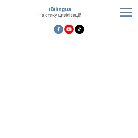
Перейти
iBilingua
до
На стику цивілізацій
вмісту