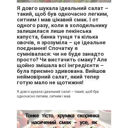
Я довго шукала ідеальний салат –
такий, щоб був одночасно легким,
ситним і мав цікавий смак. І от
одного разу, коли в холодильнику
залишилася лише пекінська
капуста, банка тунця та кілька
овочів, я зрозуміла – це ідеальне
поєднання! Спочатку я
сумнівалася: чи не буде занадто
просто? Чи вистачить смаку? Але
щойно змішала всі інгредієнти –
була приємно здивована. Вийшов
неймовірний салат, який тепер
готую мало не щотижня!
Я довго шукала ідеальний салат – такий, щоб був
одночасно легким, ситним і мав