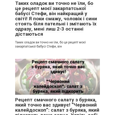
Таких оладок ви точно не їли, бо
це рецепт моєї закарпатської
бабусі Стефи, він найкращий у
світі! Я поки смажу, чоловік і сини
стоять біля пательні і змітають їх
одразу, мені лиш 2-3 останні
дістаються
Таких оладок ви точно не їли, бо це рецепт моєї
закарпатської бабусі Стефи, він
рецепти
0
Рецепт смачного салату з буряка,
який точно вас здивує! “Червоний
калейдоскоп”: салат з буряка, який