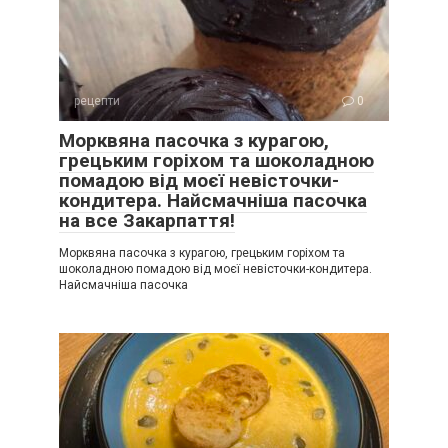
рецепти
0
Морквяна пасочка з курагою,
грецьким горіхом та шоколадною
помадою від моєї невісточки-
кондитера. Найсмачніша пасочка
на все Закарпаття!
Морквяна пасочка з курагою, грецьким горіхом та
шоколадною помадою від моєї невісточки-кондитера.
Найсмачніша пасочка