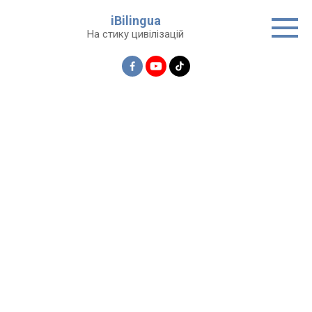
Перейти
iBilingua
до
На стику цивілізацій
вмісту