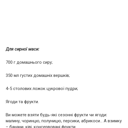
Для сирної маси:
700 г домашнього сиру;
350 мл густих домашніх вершків;
4-5 столових ложок цукрової пудри;
Ягоди та фрукти.
Ви можете взяти будь-які сезонні фрукти чи ягоди:
малину, чоринцю, полуницю, персики, абрикоси… А взимку
– банани, ківі, консервовані фрукти.