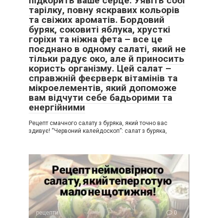
підкорить ваше серце. Уявіть собі
тарілку, повну яскравих кольорів
та свіжих ароматів. Бордовий
буряк, соковиті яблука, хрусткі
горіхи та ніжна фета – все це
поєднано в одному салаті, який не
тільки радує око, але й приносить
користь організму. Цей салат –
справжній феєрверк вітамінів та
мікроелементів, який допоможе
вам відчути себе бадьорими та
енергійними
Рецепт смачного салату з буряка, який точно вас
здивує! “Червоний калейдоскоп”: салат з буряка,
рецепти
0