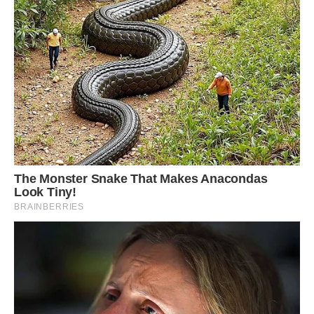
Прикрашаємо чізкейк ягодами та фруктами.
А щоб смачні прикарси не в’янули, розчиніть трохи
желатину чи зробіть желе (на 50 мл води – чверть
пакетика желе, або чайна ложка желатину), та змастіть
верх чізкейка за допомогою кондитерського пензлика.
Желе не дасть фруктам завітритися, а ще вони будуть
гарно блищати.
Дістаємо чізкейк з холодильника безпосередньо перед
тим, як подавати до столу. Обережно проводимо ножем
між стінками форми та чізкейком, тоді розкриваємо
форму та переміщуємо десерт на тацю.
Нарізаємо гострим ножем на сегменти та лопаткою
перекладаємо до тарілок.
Пригощаємося!