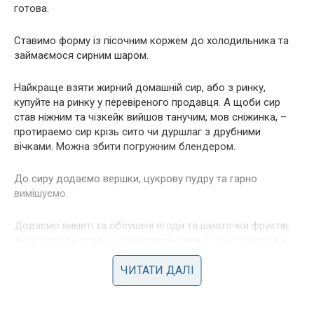
готова.
Ставимо форму із пісочним коржем до холодильника та
займаємося сирним шаром.
Найкраще взяти жирний домашній сир, або з ринку,
купуйте на ринку у перевіреного продавця. А щоби сир
став ніжним та чізкейк вийшов танучим, мов сніжинка, –
протираемо сир крізь сито чи дуршлаг з друбними
вічками. Можна збити погружним блендером.
До сиру додаємо вершки, цукрову пудру та гарно
вимішуємо.
Додаємо вимиті та обсушені ягоди та шматочки фруктів,
знов перемішуємо, щоб вони рівномірно розподілился у
сирній масі.
ЧИТАТИ ДАЛІ
Викладаємо сирну масу на пісочну основу, розподіляємо
рівномірно та знов ставимо до холодильника на 2 години,