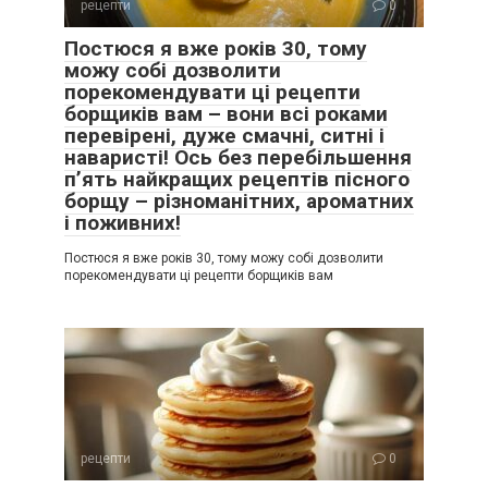
рецепти
0
Постюся я вже років 30, тому
можу собі дозволити
порекомендувати ці рецепти
борщиків вам – вони всі роками
перевірені, дуже смачні, ситні і
наваристі! Ось без перебільшення
п’ять найкращих рецептів пісного
борщу – різноманітних, ароматних
і поживних!
Постюся я вже років 30, тому можу собі дозволити
порекомендувати ці рецепти борщиків вам
рецепти
0