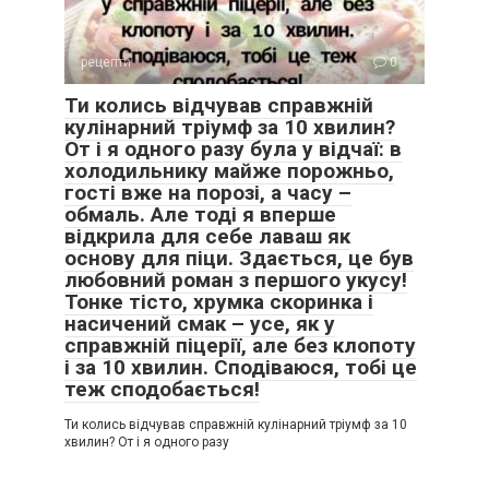
рецепти
0
Ти колись відчував справжній
кулінарний тріумф за 10 хвилин?
От і я одного разу була у відчаї: в
холодильнику майже порожньо,
гості вже на порозі, а часу –
обмаль. Але тоді я вперше
відкрила для себе лаваш як
основу для піци. Здається, це був
любовний роман з першого укусу!
Тонке тісто, хрумка скоринка і
насичений смак – усе, як у
справжній піцерії, але без клопоту
і за 10 хвилин. Сподіваюся, тобі це
теж сподобається!
Ти колись відчував справжній кулінарний тріумф за 10
хвилин? От і я одного разу