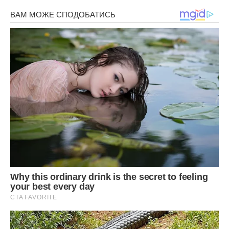
доки вершки застигнуть та чізкейк буде тримати форму.