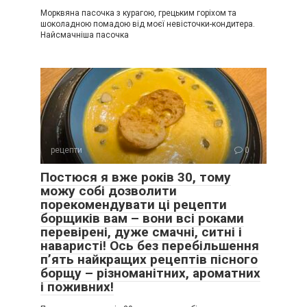
Морквяна пасочка з курагою, грецьким горіхом та
шоколадною помадою від моєї невісточки-кондитера.
Найсмачніша пасочка
рецепти
0
Постюся я вже років 30, тому
можу собі дозволити
порекомендувати ці рецепти
борщиків вам – вони всі роками
перевірені, дуже смачні, ситні і
наваристі! Ось без перебільшення
п’ять найкращих рецептів пісного
борщу – різноманітних, ароматних
і поживних!