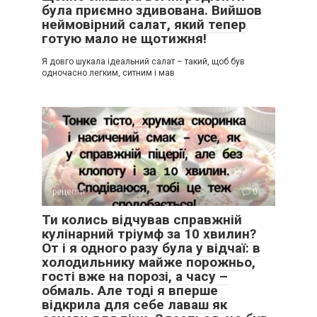
була приємно здивована. Вийшов
неймовірний салат, який тепер
готую мало не щотижня!
Я довго шукала ідеальний салат – такий, щоб був
одночасно легким, ситним і мав
рецепти
0
Ти колись відчував справжній
кулінарний тріумф за 10 хвилин?
От і я одного разу була у відчаї: в
холодильнику майже порожньо,
гості вже на порозі, а часу –
обмаль. Але тоді я вперше
відкрила для себе лаваш як