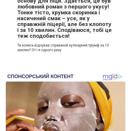
основу для піци. Здається, це був
любовний роман з першого укусу!
Тонке тісто, хрумка скоринка і
насичений смак – усе, як у
справжній піцерії, але без клопоту
і за 10 хвилин. Сподіваюся, тобі це
теж сподобається!
Ти колись відчував справжній кулінарний тріумф за 10
хвилин? От і я одного разу