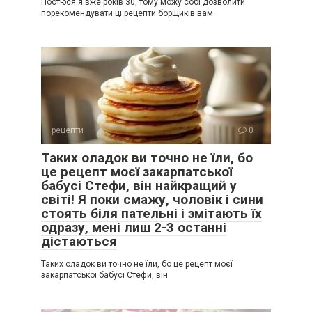
Постюся я вже років 30, тому можу собі дозволити
порекомендувати ці рецепти борщиків вам
рецепти
0
Таких оладок ви точно не їли, бо
це рецепт моєї закарпатської
бабусі Стефи, він найкращий у
світі! Я поки смажу, чоловік і сини
стоять біля пательні і змітають їх
одразу, мені лиш 2-3 останні
дістаються
Таких оладок ви точно не їли, бо це рецепт моєї
закарпатської бабусі Стефи, він