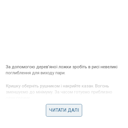
За допомогою дерев’яної ложки зробіть в рисі невеликі
поглиблення для виходу пари.
Кришку оберніть рушником і накрийте казан. Вогонь
зменшуємо до мінімуму. За часом готуємо приблизно
одну годину.
ЧИТАТИ ДАЛІ
Рис розкладаємо по тарілочках, зверху розподіляємо
начинку з родзинок і кураги, поруч шматочки лаваша.