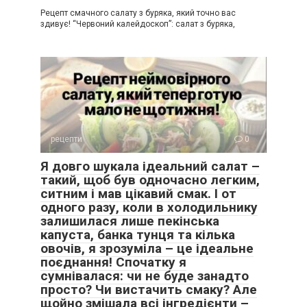
Рецепт смачного салату з буряка, який точно вас
здивує! “Червоний калейдоскоп”: салат з буряка,
рецепти
0
Я довго шукала ідеальний салат –
такий, щоб був одночасно легким,
ситним і мав цікавий смак. І от
одного разу, коли в холодильнику
залишилася лише пекінська
капуста, банка тунця та кілька
овочів, я зрозуміла – це ідеальне
поєднання! Спочатку я
сумнівалася: чи не буде занадто
просто? Чи вистачить смаку? Але
щойно змішала всі інгредієнти –