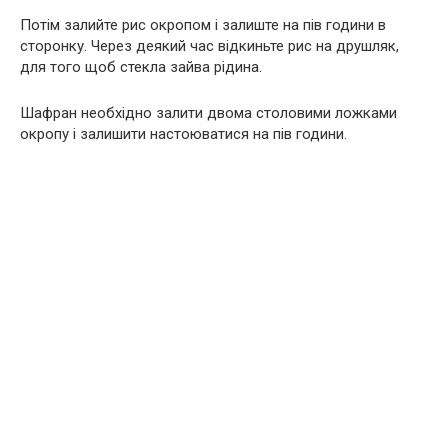
Потім залийте рис окропом і залиште на пів години в
сторонку. Через деякий час відкиньте рис на друшляк,
для того щоб стекла зайва рідина.
Шафран необхідно залити двома столовими ложками
окропу і залишити настоюватися на пів години.