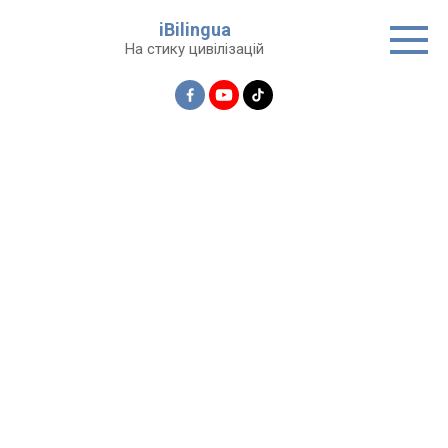
Перейти
iBilingua
до
На стику цивілізацій
вмісту