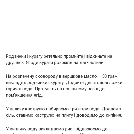
Родзинки і курагу ретельно промийте і відкиньте на
друшляк. Ягоди кураги розріжте на дві частини.
На розпечену сковороду в вершкове масло – 50 грам,
викладіть родзинки і курагу. Додайте дві столові ложки
гарячої води. Протушіть на повільному вогні до
пом’якшення ягід.
У велику каструлю набираємо три літри води. Додаємо
сіль, ставимо каструлю на плиту і доводимо до кипіння.
У киплячу воду викладаємо рис і відварюємо до