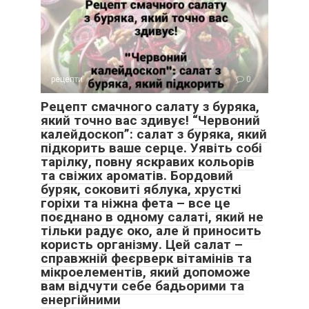
рецепти
0
Рецепт смачного салату з буряка,
який точно вас здивує! “Червоний
калейдоскоп”: салат з буряка, який
підкорить ваше серце. Уявіть собі
тарілку, повну яскравих кольорів
та свіжих ароматів. Бордовий
буряк, соковиті яблука, хрусткі
горіхи та ніжна фета – все це
поєднано в одному салаті, який не
тільки радує око, але й приносить
користь організму. Цей салат –
справжній феєрверк вітамінів та
мікроелементів, який допоможе
вам відчути себе бадьорими та
енергійними