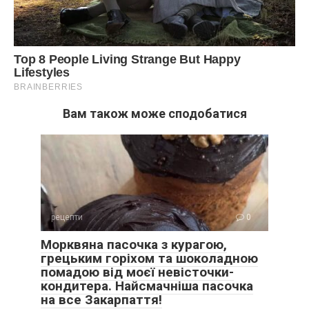
Вам також може сподобатися
рецепти
0
Морквяна пасочка з курагою,
грецьким горіхом та шоколадною
помадою від моєї невісточки-
кондитера. Найсмачніша пасочка
на все Закарпаття!