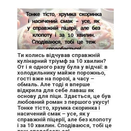
рецепти
0
Ти колись відчував справжній
кулінарний тріумф за 10 хвилин?
От і я одного разу була у відчаї: в
холодильнику майже порожньо,
гості вже на порозі, а часу –
обмаль. Але тоді я вперше
відкрила для себе лаваш як
основу для піци. Здається, це був
любовний роман з першого укусу!
Тонке тісто, хрумка скоринка і
насичений смак – усе, як у
справжній піцерії, але без клопоту
і за 10 хвилин. Сподіваюся, тобі це