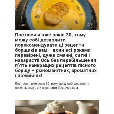
рецепти
0
Постюся я вже років 30, тому
можу собі дозволити
порекомендувати ці рецепти
борщиків вам – вони всі роками
перевірені, дуже смачні, ситні і
наваристі! Ось без перебільшення
п’ять найкращих рецептів пісного
борщу – різноманітних, ароматних
і поживних!
Постюся я вже років 30, тому можу собі дозволити
порекомендувати ці рецепти борщиків вам