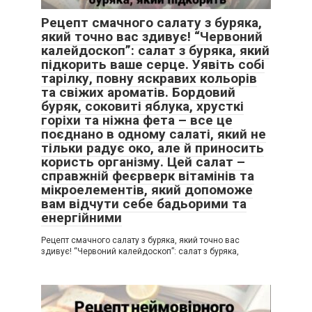
Рецепт смачного салату з буряка,
який точно вас здивує! “Червоний
калейдоскоп”: салат з буряка, який
підкорить ваше серце. Уявіть собі
тарілку, повну яскравих кольорів
та свіжих ароматів. Бордовий
буряк, соковиті яблука, хрусткі
горіхи та ніжна фета – все це
поєднано в одному салаті, який не
тільки радує око, але й приносить
користь організму. Цей салат –
справжній феєрверк вітамінів та
мікроелементів, який допоможе
вам відчути себе бадьорими та
енергійними
Рецепт смачного салату з буряка, який точно вас
здивує! “Червоний калейдоскоп”: салат з буряка,