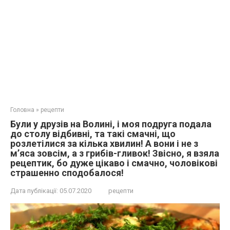
Головна
»
рецепти
Були у друзів на Волині, і моя подруга подала
до столу відбивні, та такі смачні, що
розлетілися за кілька хвилин! А вони і не з
м’яса зовсім, а з грибів-гливок! Звісно, я взяла
рецептик, бо дуже цікаво і смачно, чоловікові
страшенно сподобалося!
Дата публікації:
05.07.2020
рецепти