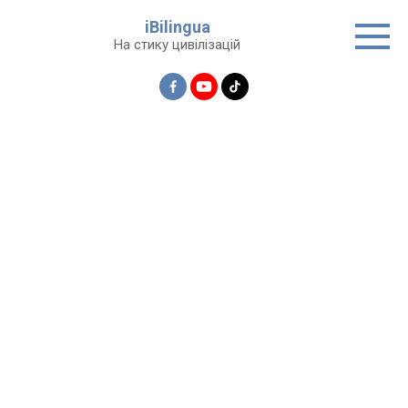
Перейти
iBilingua
до
На стику цивілізацій
вмісту