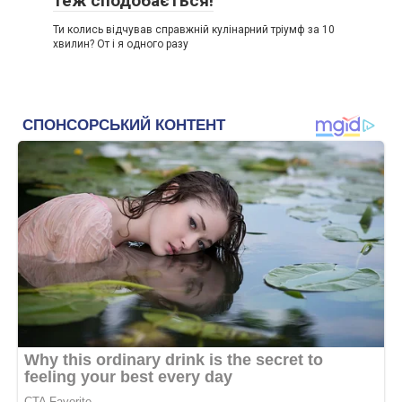
теж сподобається!
Ти колись відчував справжній кулінарний тріумф за 10
хвилин? От і я одного разу