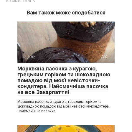
Вам також може сподобатися
рецепти
0
Морквяна пасочка з курагою,
грецьким горіхом та шоколадною
помадою від моєї невісточки-
кондитера. Найсмачніша пасочка
на все Закарпаття!
Морквяна пасочка з курагою, грецьким горіхом та
шоколадною помадою від моєї невісточки-кондитера.
Найсмачніша пасочка