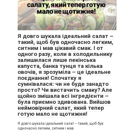
рецепти
0
Я довго шукала ідеальний салат –
такий, щоб був одночасно легким,
ситним і мав цікавий смак. І от
одного разу, коли в холодильнику
залишилася лише пекінська
капуста, банка тунця та кілька
овочів, я зрозуміла – це ідеальне
поєднання! Спочатку я
сумнівалася: чи не буде занадто
просто? Чи вистачить смаку? Але
щойно змішала всі інгредієнти –
була приємно здивована. Вийшов
неймовірний салат, який тепер
готую мало не щотижня!
Я довго шукала ідеальний салат – такий, щоб був
одночасно легким, ситним і мав