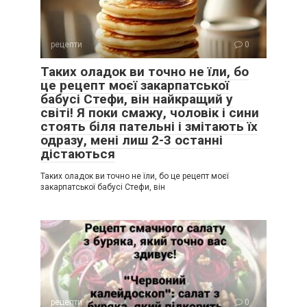
рецепти
0
Таких оладок ви точно не їли, бо
це рецепт моєї закарпатської
бабусі Стефи, він найкращий у
світі! Я поки смажу, чоловік і сини
стоять біля пательні і змітають їх
одразу, мені лиш 2-3 останні
дістаються
Таких оладок ви точно не їли, бо це рецепт моєї
закарпатської бабусі Стефи, він
рецепти
0