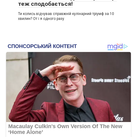
теж сподобається!
Ти колись відчував справжній кулінарний тріумф за 10
хвилин? От і я одного разу