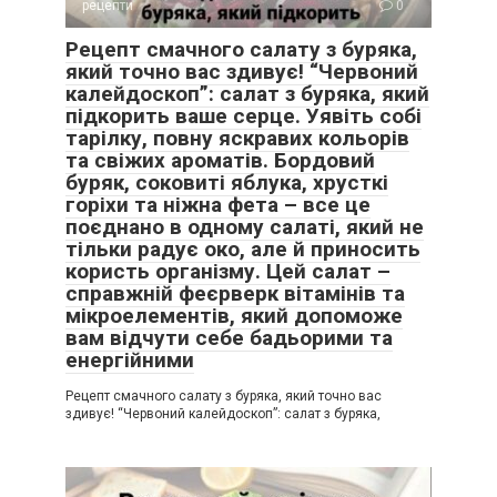
рецепти
0
Рецепт смачного салату з буряка,
який точно вас здивує! “Червоний
калейдоскоп”: салат з буряка, який
підкорить ваше серце. Уявіть собі
тарілку, повну яскравих кольорів
та свіжих ароматів. Бордовий
буряк, соковиті яблука, хрусткі
горіхи та ніжна фета – все це
поєднано в одному салаті, який не
тільки радує око, але й приносить
користь організму. Цей салат –
справжній феєрверк вітамінів та
мікроелементів, який допоможе
вам відчути себе бадьорими та
енергійними
Рецепт смачного салату з буряка, який точно вас
здивує! “Червоний калейдоскоп”: салат з буряка,