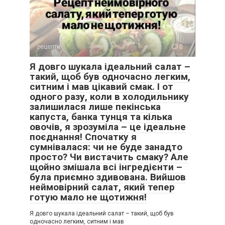
рецепти
0
Я довго шукала ідеальний салат –
такий, щоб був одночасно легким,
ситним і мав цікавий смак. І от
одного разу, коли в холодильнику
залишилася лише пекінська
капуста, банка тунця та кілька
овочів, я зрозуміла – це ідеальне
поєднання! Спочатку я
сумнівалася: чи не буде занадто
просто? Чи вистачить смаку? Але
щойно змішала всі інгредієнти –
була приємно здивована. Вийшов
неймовірний салат, який тепер
готую мало не щотижня!
Я довго шукала ідеальний салат – такий, щоб був
одночасно легким, ситним і мав