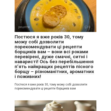
рецепти
0
Постюся я вже років 30, тому
можу собі дозволити
порекомендувати ці рецепти
борщиків вам – вони всі роками
перевірені, дуже смачні, ситні і
наваристі! Ось без перебільшення
п’ять найкращих рецептів пісного
борщу – різноманітних, ароматних
і поживних!
Постюся я вже років 30, тому можу собі дозволити
порекомендувати ці рецепти борщиків вам