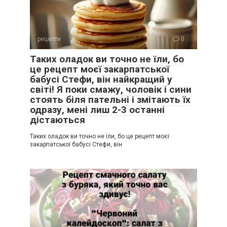
рецепти
0
Таких оладок ви точно не їли, бо
це рецепт моєї закарпатської
бабусі Стефи, він найкращий у
світі! Я поки смажу, чоловік і сини
стоять біля пательні і змітають їх
одразу, мені лиш 2-3 останні
дістаються
Таких оладок ви точно не їли, бо це рецепт моєї
закарпатської бабусі Стефи, він