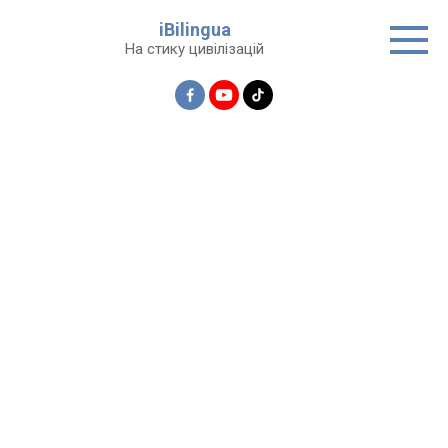
Перейти
iBilingua
до
На стику цивілізацій
вмісту