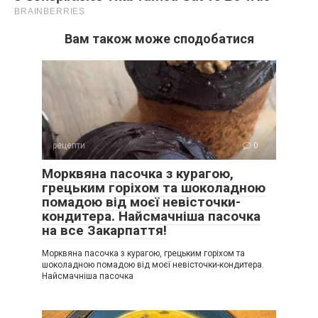
Вам також може сподобатися
рецепти
0
Морквяна пасочка з курагою,
грецьким горіхом та шоколадною
помадою від моєї невісточки-
кондитера. Найсмачніша пасочка
на все Закарпаття!
Морквяна пасочка з курагою, грецьким горіхом та
шоколадною помадою від моєї невісточки-кондитера.
Найсмачніша пасочка