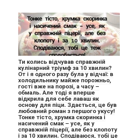
рецепти
0
Ти колись відчував справжній
кулінарний тріумф за 10 хвилин?
От і я одного разу була у відчаї: в
холодильнику майже порожньо,
гості вже на порозі, а часу –
обмаль. Але тоді я вперше
відкрила для себе лаваш як
основу для піци. Здається, це був
любовний роман з першого укусу!
Тонке тісто, хрумка скоринка і
насичений смак – усе, як у
справжній піцерії, але без клопоту
і за 10 хвилин. Сподіваюся, тобі це