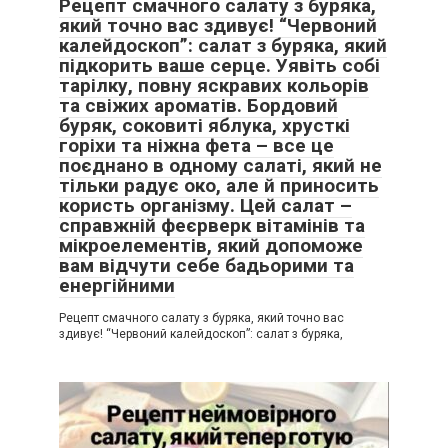
Рецепт смачного салату з буряка,
який точно вас здивує! “Червоний
калейдоскоп”: салат з буряка, який
підкорить ваше серце. Уявіть собі
тарілку, повну яскравих кольорів
та свіжих ароматів. Бордовий
буряк, соковиті яблука, хрусткі
горіхи та ніжна фета – все це
поєднано в одному салаті, який не
тільки радує око, але й приносить
користь організму. Цей салат –
справжній феєрверк вітамінів та
мікроелементів, який допоможе
вам відчути себе бадьорими та
енергійними
Рецепт смачного салату з буряка, який точно вас
здивує! “Червоний калейдоскоп”: салат з буряка,