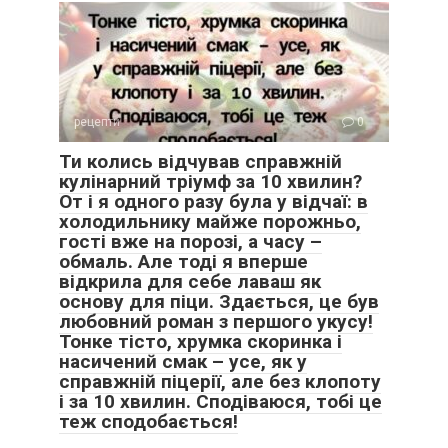
рецепти
0
Ти колись відчував справжній
кулінарний тріумф за 10 хвилин?
От і я одного разу була у відчаї: в
холодильнику майже порожньо,
гості вже на порозі, а часу –
обмаль. Але тоді я вперше
відкрила для себе лаваш як
основу для піци. Здається, це був
любовний роман з першого укусу!
Тонке тісто, хрумка скоринка і
насичений смак – усе, як у
справжній піцерії, але без клопоту
і за 10 хвилин. Сподіваюся, тобі це
теж сподобається!