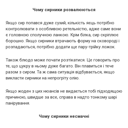
Чому сирники розвалюються
Якщо сир попався дуже сухий, кількість яєць потрібно
контролювати з особливою ретельністю, адже саме вони
є головною сполучною ланкою. Крім білка, сир скріплює
борошно. Якщо сирники втрачають форму на сковороді і
розпадаються, потрібно додати ще пару-трійку ложок.
Також блюдо може почати розтікатися. Це говорить про
те, що цукру в ньому дуже багато. Він плавиться і тече
разом з сиром. Та ж сама ситуація відбувається, якщо
викласти сирники на непрогріту олію.
Якщо жоден з цих нюансів не видається тобі підходящою
причиною, швидше за все, справа в надто тонкому шарі
панірування.
Чому сирники несмачні