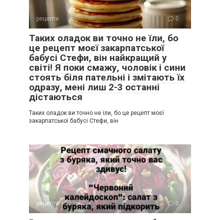
рецепти
0
Таких оладок ви точно не їли, бо
це рецепт моєї закарпатської
бабусі Стефи, він найкращий у
світі! Я поки смажу, чоловік і сини
стоять біля пательні і змітають їх
одразу, мені лиш 2-3 останні
дістаються
Таких оладок ви точно не їли, бо це рецепт моєї
закарпатської бабусі Стефи, він
рецепти
0