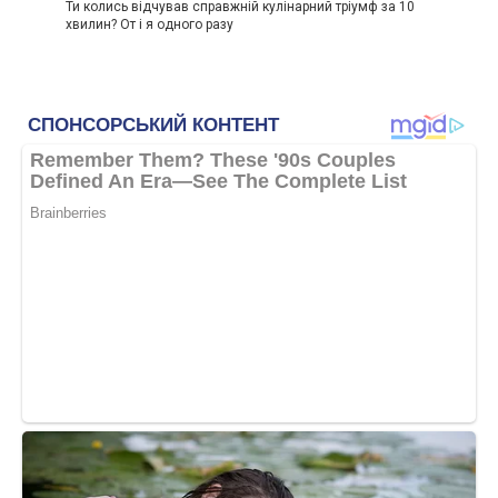
Ти колись відчував справжній кулінарний тріумф за 10
хвилин? От і я одного разу