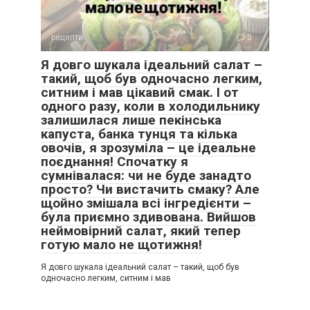
рецепти
0
Я довго шукала ідеальний салат –
такий, щоб був одночасно легким,
ситним і мав цікавий смак. І от
одного разу, коли в холодильнику
залишилася лише пекінська
капуста, банка тунця та кілька
овочів, я зрозуміла – це ідеальне
поєднання! Спочатку я
сумнівалася: чи не буде занадто
просто? Чи вистачить смаку? Але
щойно змішала всі інгредієнти –
була приємно здивована. Вийшов
неймовірний салат, який тепер
готую мало не щотижня!
Я довго шукала ідеальний салат – такий, щоб був
одночасно легким, ситним і мав