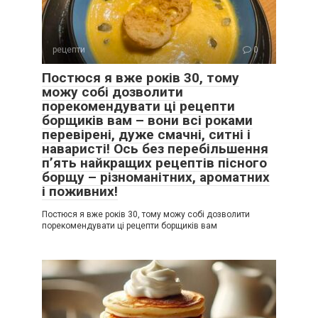
рецепти
0
Постюся я вже років 30, тому
можу собі дозволити
порекомендувати ці рецепти
борщиків вам – вони всі роками
перевірені, дуже смачні, ситні і
наваристі! Ось без перебільшення
п’ять найкращих рецептів пісного
борщу – різноманітних, ароматних
і поживних!
Постюся я вже років 30, тому можу собі дозволити
порекомендувати ці рецепти борщиків вам