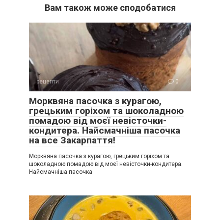
Вам також може сподобатися
рецепти
0
Морквяна пасочка з курагою,
грецьким горіхом та шоколадною
помадою від моєї невісточки-
кондитера. Найсмачніша пасочка
на все Закарпаття!
Морквяна пасочка з курагою, грецьким горіхом та
шоколадною помадою від моєї невісточки-кондитера.
Найсмачніша пасочка