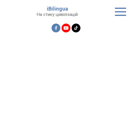
Перейти
iBilingua
до
На стику цивілізацій
вмісту