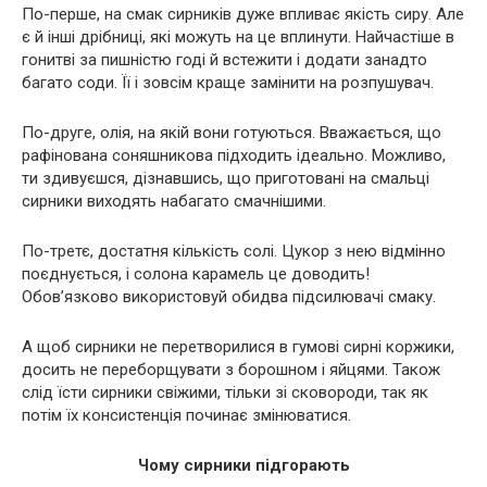
По-перше, на смак сирників дуже впливає якість сиру. Але
є й інші дрібниці, які можуть на це вплинути. Найчастіше в
гонитві за пишністю годі й встежити і додати занадто
багато соди. Її і зовсім краще замінити на розпушувач.
По-друге, олія, на якій вони готуються. Вважається, що
рафінована соняшникова підходить ідеально. Можливо,
ти здивуєшся, дізнавшись, що приготовані на смальці
сирники виходять набагато смачнішими.
По-третє, достатня кількість солі. Цукор з нею відмінно
поєднується, і солона карамель це доводить!
Обов’язково використовуй обидва підсилювачі смаку.
А щоб сирники не перетворилися в гумові сирні коржики,
досить не переборщувати з борошном і яйцями. Також
слід їсти сирники свіжими, тільки зі сковороди, так як
потім їх консистенція починає змінюватися.
Чому сирники підгорають