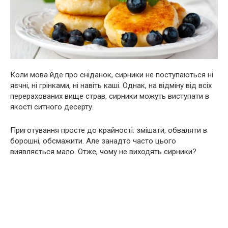
Коли мова йде про сніданок, сирники не поступаються ні
яєчні, ні грінками, ні навіть каші. Однак, на відміну від всіх
перерахованих вище страв, сирники можуть виступати в
якості ситного десерту.
Приготування просте до крайності: змішати, обваляти в
борошні, обсмажити. Але занадто часто цього
виявляється мало. Отже, чому не виходять сирники?