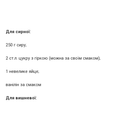
Для сирної:
250 г сиру;
2 ст.л. цукру з гіркою (можна за своїм смаком);
1 невелике яйце;
ванілін за смаком
Для вишневої: