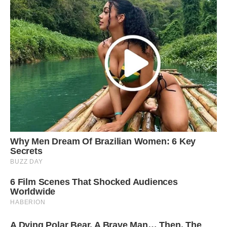
Кожен шар млинчиків заливаємо сметаною заливкою.
Приблизно по 4 ст.л. на кожен шар. Таким чином
формуємо і ще два шари, чергуючи кольори начинок.
Останній шар млинчиків змащуємо начинкою і накриваємо
млинцями.
Змащуємо заливкою, що залишилася, верх пирога і