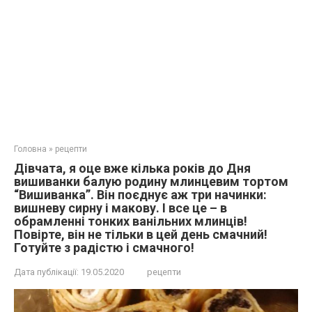
Головна
»
рецепти
Дівчата, я оце вже кілька років до Дня
вишиванки балую родину млинцевим тортом
“Вишиванка”. Він поєднує аж три начинки:
вишневу сирну і макову. І все це – в
обрамленні тонких ванільних млинців!
Повірте, він не тільки в цей день смачний!
Готуйте з радістю і смачного!
Дата публікації:
19.05.2020
рецепти