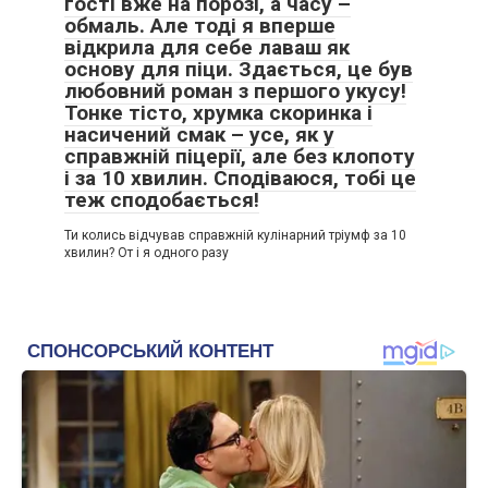
гості вже на порозі, а часу –
обмаль. Але тоді я вперше
відкрила для себе лаваш як
основу для піци. Здається, це був
любовний роман з першого укусу!
Тонке тісто, хрумка скоринка і
насичений смак – усе, як у
справжній піцерії, але без клопоту
і за 10 хвилин. Сподіваюся, тобі це
теж сподобається!
Ти колись відчував справжній кулінарний тріумф за 10
хвилин? От і я одного разу