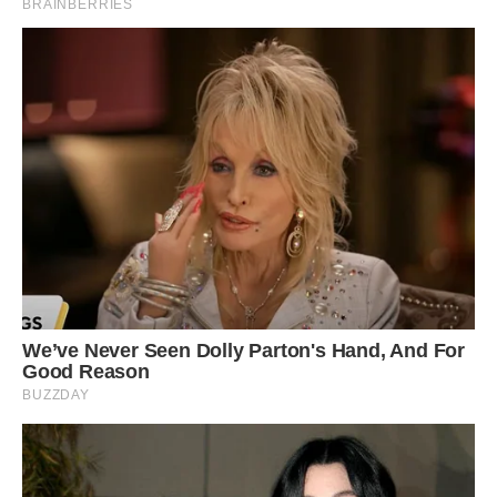
Перша – вишнева. Вишню можна взяти свіжу, морожену,
вже готову, консервовану у власному соку, або з варення.
Головне, щоб вона була без кісточок. Якщо вишня
заморожена, то розморожуємо, засипаємо цукром на свій
смак. Ставимо вишню на повільний вогонь і доводимо до
кипіння. Кип’ятимо хвилин п’ять, потім даємо охолонути
вишні в сиропі і відкидаємо ягідки на друшлак. Даємо
сиропу повністю стекти.