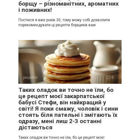
борщу – різноманітних, ароматних
і поживних!
Постюся я вже років 30, тому можу собі дозволити
порекомендувати ці рецепти борщиків вам
рецепти
0
Таких оладок ви точно не їли, бо
це рецепт моєї закарпатської
бабусі Стефи, він найкращий у
світі! Я поки смажу, чоловік і сини
стоять біля пательні і змітають їх
одразу, мені лиш 2-3 останні
дістаються
Таких оладок ви точно не їли, бо це рецепт моєї