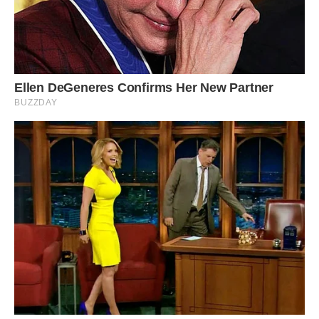
На дно форми виливаємо трохи заливки (приблизно 3
ст.л.).
Починаємо формування налисників.
На край млинця викладаємо начинку і загортаємо його
рулетиком, підгинаючи всередину краї.