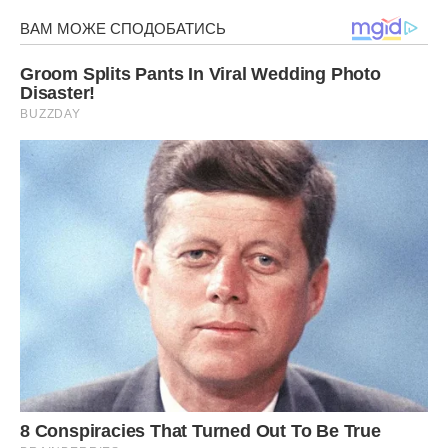
1 ст.л. крохмалю;
ванілін за смаком.
Готуємо нашу “Вишиваночку”:
Посмажте млинчики зі вказаних продуктів або за вашим
перевіреним рецептом. Їх має вийти 20-25 штук.
Далі аймемося начинками.