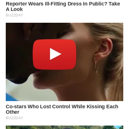
Нам знадобитися по 6 млинців з кожної начинкою.
Викладаємо млинці по два з однаковою начинкою в ряд.
Заздалегідь продумайте схему розміщення млинчиків з
різними кольорами начинок, щоб отримати гарний
візерунок при розрізанні пирога.
Кожен шар млинчиків заливаємо нашою заливочкою.
Приблизно по 4 ст.л. на кожен шар. Таким чином
формуємо ще два шари, не забуваючи чергувати кольори
начинок.