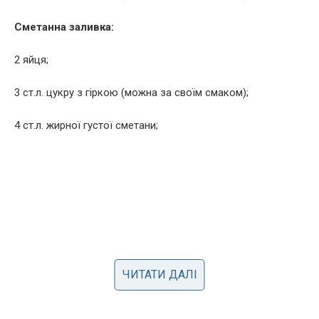
Сметанна заливка:
2 яйця;
3 ст.л. цукру з гіркою (можна за своїм смаком);
4 ст.л. жирної густої сметани;
ЧИТАТИ ДАЛІ