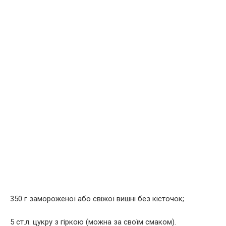
350 г замороженої або свіжої вишні без кісточок;
5 ст.л. цукру з гіркою (можна за своїм смаком).