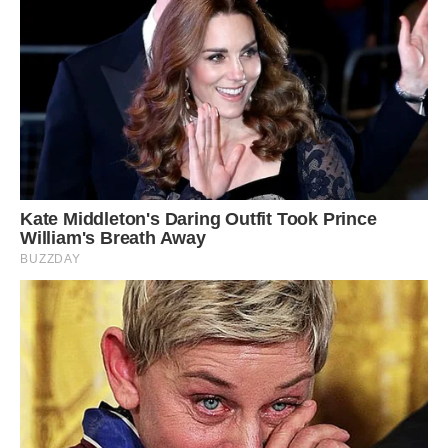
на окремі шматочки.
Яйця збиваємо вінчиком з цукром і ваніліном, додаємо
сметану, крохмаль і гарненько перемішуємо до повної
однорідності суміші.
Формуємо торт!
Високу прямокутну форму для випічки кексів щедро
змащуємо маслом і вистилаємо внахлест млинцями так,
щоб їх краї звисали.