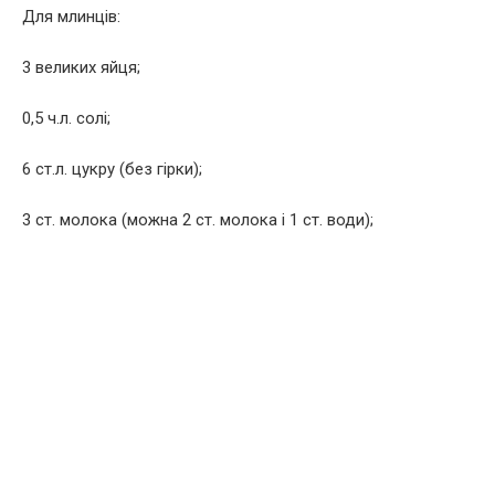
Для млинців:
3 великих яйця;
0,5 ч.л. солі;
6 ст.л. цукру (без гірки);
3 ст. молока (можна 2 ст. молока і 1 ст. води);