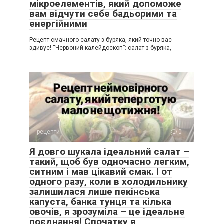
мікроелементів, який допоможе
вам відчути себе бадьорими та
енергійними
Рецепт смачного салату з буряка, який точно вас
здивує! “Червоний калейдоскоп”: салат з буряка,
рецепти
0
Я довго шукала ідеальний салат –
такий, щоб був одночасно легким,
ситним і мав цікавий смак. І от
одного разу, коли в холодильнику
залишилася лише пекінська
капуста, банка тунця та кілька
овочів, я зрозуміла – це ідеальне
поєднання! Спочатку я