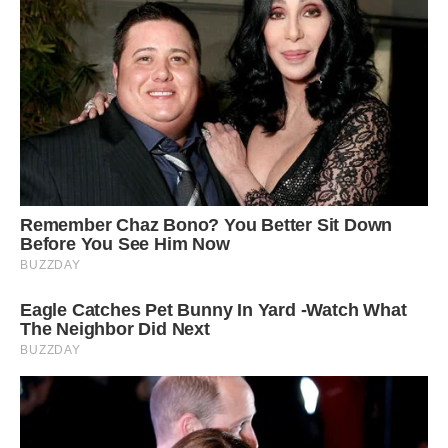
Для макової начинки мак запарюємо окропом мінімум на
півгодини. Потім зливаємо воду і подрібнюємо мак з
цукром, варенням і промитими запареними родзинками
блендером або м’ясорубкою.
З сирною начинкою все просто: розтираємо сир з цукром,
ваніліном і яйцем до однорідної маси.
Залишилося приготувати сметанну заливку, яка буде
скріплювати наш пиріг в єдине ціле і не дасть розвалитися