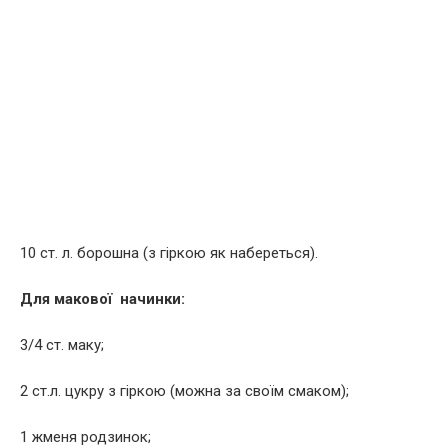
10 ст. л. борошна (з гіркою як набереться).
Для макової начинки:
3/4 ст. маку;
2 ст.л. цукру з гіркою (можна за своїм смаком);
1 жменя родзинок;