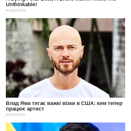
відправляємо його в розігріту до 160 градусів духовку на
40-45 хвилин.
Верх нашої “Вишиванки” має злегка зарум’янитися. Даємо
пирогу охолонути у формі і виймаємо його вже остиглим.
Подаємо нашу красу на стіл!
Смачного!
Передрук без посилання на Ibilingua.com заборонено.