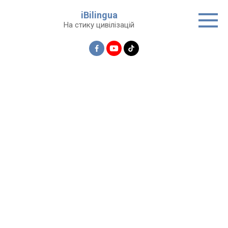
Перейти
iBilingua
до
На стику цивілізацій
вмісту