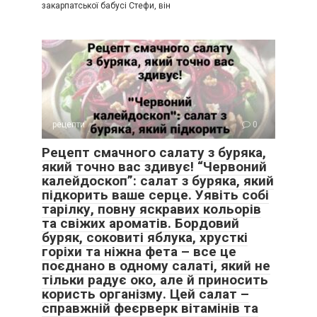
закарпатської бабусі Стефи, він
рецепти
0
Рецепт смачного салату з буряка,
який точно вас здивує! “Червоний
калейдоскоп”: салат з буряка, який
підкорить ваше серце. Уявіть собі
тарілку, повну яскравих кольорів
та свіжих ароматів. Бордовий
буряк, соковиті яблука, хрусткі
горіхи та ніжна фета – все це
поєднано в одному салаті, який не
тільки радує око, але й приносить
користь організму. Цей салат –
справжній феєрверк вітамінів та