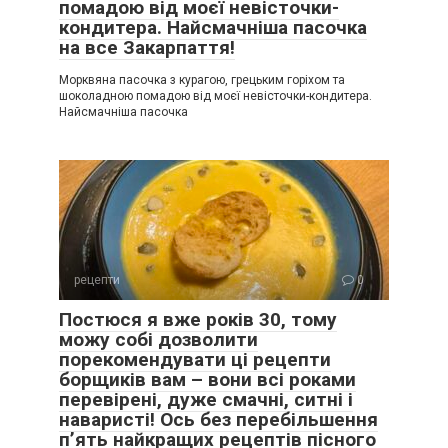
помадою від моєї невісточки-
кондитера. Найсмачніша пасочка
на все Закарпаття!
Морквяна пасочка з курагою, грецьким горіхом та
шоколадною помадою від моєї невісточки-кондитера.
Найсмачніша пасочка
рецепти
0
Постюся я вже років 30, тому
можу собі дозволити
порекомендувати ці рецепти
борщиків вам – вони всі роками
перевірені, дуже смачні, ситні і
наваристі! Ось без перебільшення
п’ять найкращих рецептів пісного