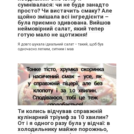
сумнівалася: чи не буде занадто
просто? Чи вистачить смаку? Але
щойно змішала всі інгредієнти –
була приємно здивована. Вийшов
неймовірний салат, який тепер
готую мало не щотижня!
Я довго шукала ідеальний салат – такий, щоб був
одночасно легким, ситним і мав
рецепти
0
Ти колись відчував справжній
кулінарний тріумф за 10 хвилин?
От і я одного разу була у відчаї: в
холодильнику майже порожньо,