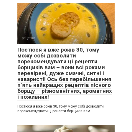
рецепти
0
Постюся я вже років 30, тому
можу собі дозволити
порекомендувати ці рецепти
борщиків вам – вони всі роками
перевірені, дуже смачні, ситні і
наваристі! Ось без перебільшення
п’ять найкращих рецептів пісного
борщу – різноманітних, ароматних
і поживних!
Постюся я вже років 30, тому можу собі дозволити
порекомендувати ці рецепти борщиків вам