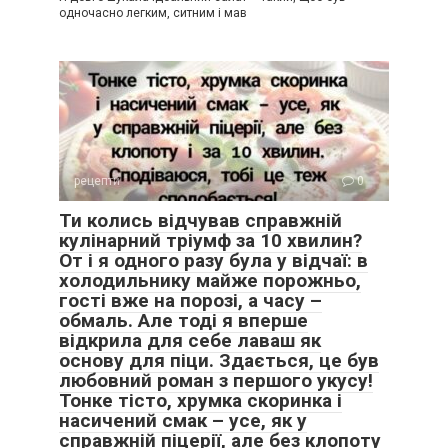
одночасно легким, ситним і мав
рецепти
0
Ти колись відчував справжній
кулінарний тріумф за 10 хвилин?
От і я одного разу була у відчаї: в
холодильнику майже порожньо,
гості вже на порозі, а часу –
обмаль. Але тоді я вперше
відкрила для себе лаваш як
основу для піци. Здається, це був
любовний роман з першого укусу!
Тонке тісто, хрумка скоринка і
насичений смак – усе, як у
справжній піцерії, але без клопоту