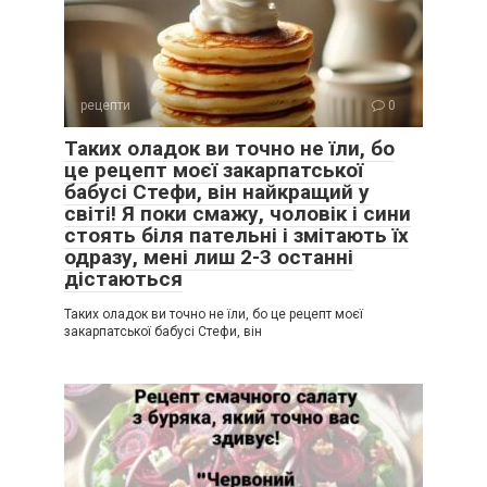
рецепти
0
Таких оладок ви точно не їли, бо
це рецепт моєї закарпатської
бабусі Стефи, він найкращий у
світі! Я поки смажу, чоловік і сини
стоять біля пательні і змітають їх
одразу, мені лиш 2-3 останні
дістаються
Таких оладок ви точно не їли, бо це рецепт моєї
закарпатської бабусі Стефи, він