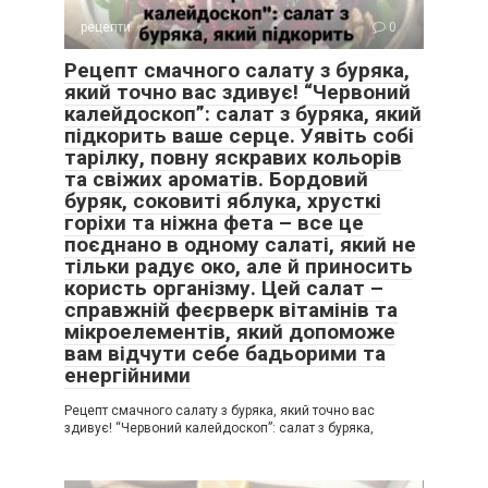
рецепти
0
Рецепт смачного салату з буряка,
який точно вас здивує! “Червоний
калейдоскоп”: салат з буряка, який
підкорить ваше серце. Уявіть собі
тарілку, повну яскравих кольорів
та свіжих ароматів. Бордовий
буряк, соковиті яблука, хрусткі
горіхи та ніжна фета – все це
поєднано в одному салаті, який не
тільки радує око, але й приносить
користь організму. Цей салат –
справжній феєрверк вітамінів та
мікроелементів, який допоможе
вам відчути себе бадьорими та
енергійними
Рецепт смачного салату з буряка, який точно вас
здивує! “Червоний калейдоскоп”: салат з буряка,