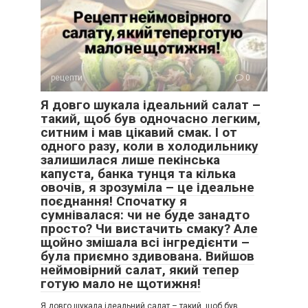
рецепти
0
Я довго шукала ідеальний салат –
такий, щоб був одночасно легким,
ситним і мав цікавий смак. І от
одного разу, коли в холодильнику
залишилася лише пекінська
капуста, банка тунця та кілька
овочів, я зрозуміла – це ідеальне
поєднання! Спочатку я
сумнівалася: чи не буде занадто
просто? Чи вистачить смаку? Але
щойно змішала всі інгредієнти –
була приємно здивована. Вийшов
неймовірний салат, який тепер
готую мало не щотижня!
Я довго шукала ідеальний салат – такий, щоб був