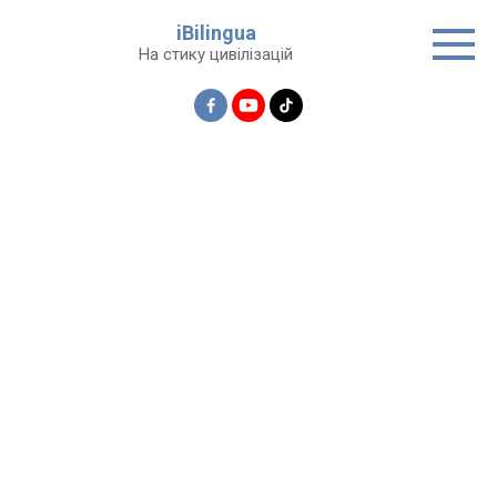
Перейти
iBilingua
до
На стику цивілізацій
вмісту