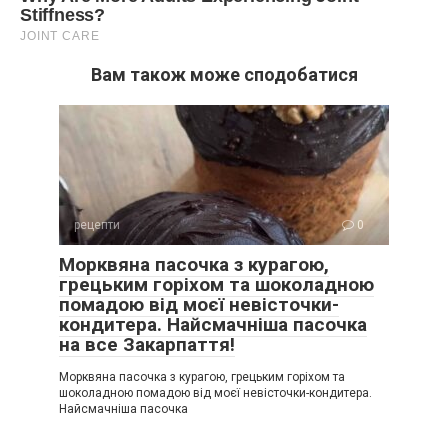
Вам також може сподобатися
рецепти
0
Морквяна пасочка з курагою,
грецьким горіхом та шоколадною
помадою від моєї невісточки-
кондитера. Найсмачніша пасочка
на все Закарпаття!
Морквяна пасочка з курагою, грецьким горіхом та
шоколадною помадою від моєї невісточки-кондитера.
Найсмачніша пасочка