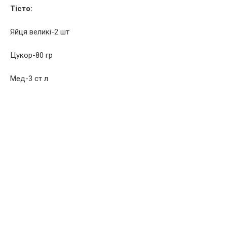
Тісто:
Яйця великі-2 шт
Цукор-80 гр
Мeд-3 ст л