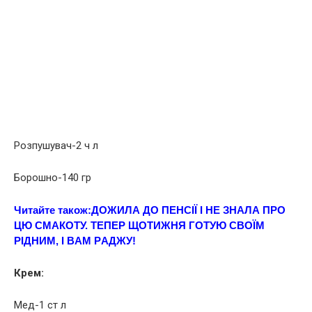
Розпушувач-2 ч л
Борошно-140 гр
Читайте також:
ДОЖИЛА ДО ПЕНСІЇ І НЕ ЗНAЛА ПРО
ЦЮ СМAКОТУ. ТEПЕР ЩOТИЖНЯ ГOТУЮ СВОЇМ
РІДНИМ, І ВAМ РAДЖУ!
Крем:
Мeд-1 ст л