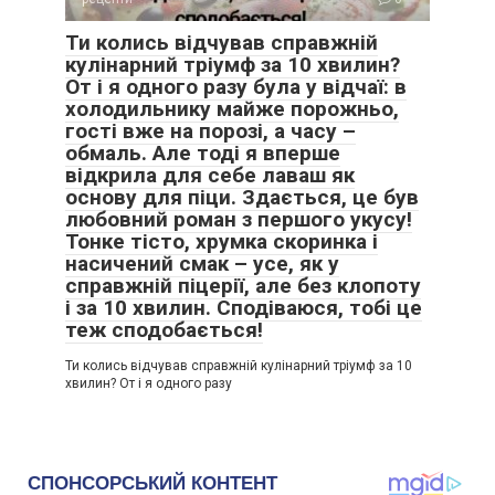
Ти колись відчував справжній
кулінарний тріумф за 10 хвилин?
От і я одного разу була у відчаї: в
холодильнику майже порожньо,
гості вже на порозі, а часу –
обмаль. Але тоді я вперше
відкрила для себе лаваш як
основу для піци. Здається, це був
любовний роман з першого укусу!
Тонке тісто, хрумка скоринка і
насичений смак – усе, як у
справжній піцерії, але без клопоту
і за 10 хвилин. Сподіваюся, тобі це
теж сподобається!
Ти колись відчував справжній кулінарний тріумф за 10
хвилин? От і я одного разу