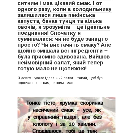
ситним і мав цікавий смак. І от
одного разу, коли в холодильнику
залишилася лише пекінська
капуста, банка тунця та кілька
овочів, я зрозуміла – це ідеальне
поєднання! Спочатку я
сумнівалася: чи не буде занадто
просто? Чи вистачить смаку? Але
щойно змішала всі інгредієнти –
була приємно здивована. Вийшов
неймовірний салат, який тепер
готую мало не щотижня!
Я довго шукала ідеальний салат – такий, щоб був
одночасно легким, ситним і мав
рецепти
0