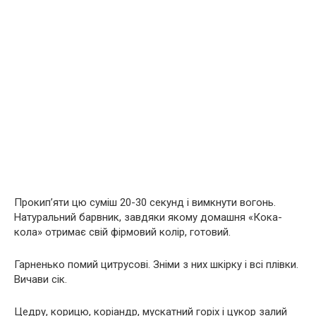
Прокип’яти цю суміш 20-30 секунд і вимкнути вогонь.
Натуральний барвник, завдяки якому домашня «Кока-
кола» отримає свій фірмовий колір, готовий.
Гарненько помий цитрусові. Зніми з них шкірку і всі плівки.
Вичави сік.
Цедру, корицю, коріандр, мускатний горіх і цукор залий