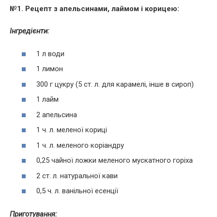
№1. Рецепт з апельсинами, лаймом і корицею:
Інгредієнти:
1 л води
1 лимон
300 г цукру (5 ст. л. для карамелі, інше в сироп)
1 лайм
2 апельсина
1 ч. л. меленої кориці
1 ч. л. меленого коріандру
0,25 чайної ложки меленого мускатного горіха
2 ст. л. натуральної кави
0,5 ч. л. ванільної есенції
Приготування: