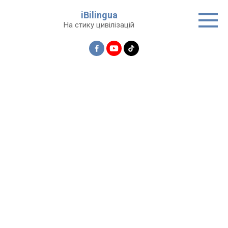
Перейти
iBilingua
до
На стику цивілізацій
вмісту