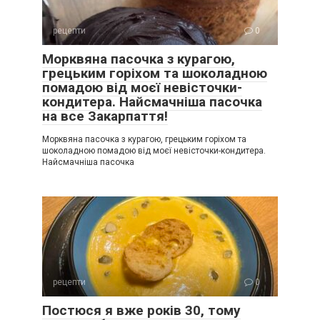
рецепти
0
Морквяна пасочка з курагою,
грецьким горіхом та шоколадною
помадою від моєї невісточки-
кондитера. Найсмачніша пасочка
на все Закарпаття!
Морквяна пасочка з курагою, грецьким горіхом та
шоколадною помадою від моєї невісточки-кондитера.
Найсмачніша пасочка
рецепти
0
Постюся я вже років 30, тому