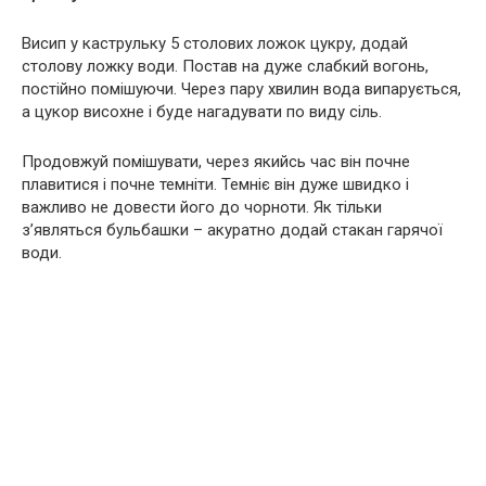
Висип у каструльку 5 столових ложок цукру, додай
столову ложку води. Постав на дуже слабкий вогонь,
постійно помішуючи. Через пару хвилин вода випарується,
а цукор висохне і буде нагадувати по виду сіль.
Продовжуй помішувати, через якийсь час він почне
плавитися і почне темніти. Темніє він дуже швидко і
важливо не довести його до чорноти. Як тільки
з’являться бульбашки – акуратно додай стакан гарячої
води.