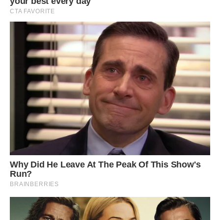
Діти будуть в захваті, а ти будеш спокійна за їхнє
здоров’я. У чому ж полягає користь цього напою? У
цикорії міститься інулін – речовина, що застосовується
для поліпшення травлення. А сиропи чорниці і шипшини –
натуральні імуностимулятори і джерело вітаміну С.
Фото ілюстративне, з вільних джерел.
Сподобалася стаття? Поділіться з друзями на Facebook.