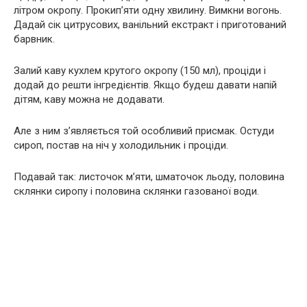
літром окропу. Прокип’яти одну хвилину. Вимкни вогонь.
Дадай сік цитрусових, ванільний екстракт і приготований
барвник.
Залий каву кухлем крутого окропу (150 мл), проціди і
додай до решти інгредієнтів. Якщо будеш давати напій
дітям, каву можна не додавати.
Але з ним з’являється той особливий присмак. Остуди
сироп, постав на ніч у холодильник і проціди.
Подавай так: листочок м’яти, шматочок льоду, половина
склянки сиропу і половина склянки газованої води.