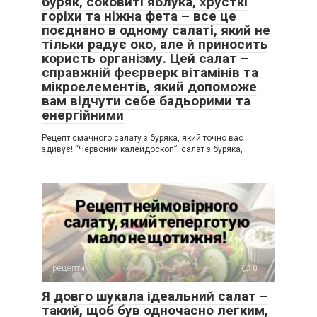
буряк, соковиті яблука, хрусткі
горіхи та ніжна фета – все це
поєднано в одному салаті, який не
тільки радує око, але й приносить
користь організму. Цей салат –
справжній феєрверк вітамінів та
мікроелементів, який допоможе
вам відчути себе бадьорими та
енергійними
Рецепт смачного салату з буряка, який точно вас
здивує! “Червоний калейдоскоп”: салат з буряка,
рецепти
0
Я довго шукала ідеальний салат –
такий, щоб був одночасно легким,