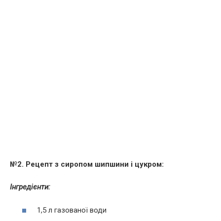
№2. Рецепт з сиропом шипшини і цукром:
Інгредієнти:
1,5 л газованої води