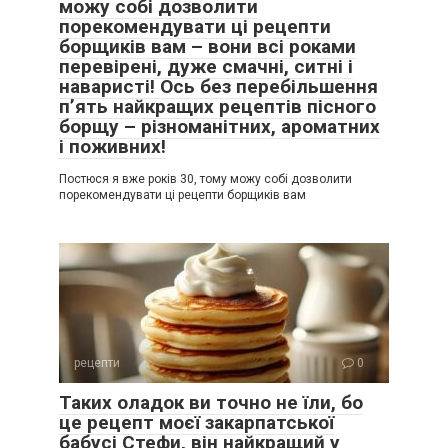
можу собі дозволити
порекомендувати ці рецепти
борщиків вам – вони всі роками
перевірені, дуже смачні, ситні і
наваристі! Ось без перебільшення
п’ять найкращих рецептів пісного
борщу – різноманітних, ароматних
і поживних!
Постюся я вже років 30, тому можу собі дозволити
порекомендувати ці рецепти борщиків вам
рецепти
0
Таких оладок ви точно не їли, бо
це рецепт моєї закарпатської
бабусі Стефи, він найкращий у