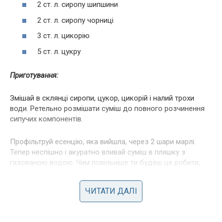
2 ст. л. сиропу шипшини
2 ст. л. сиропу чорниці
3 ст. л. цикорію
5 ст. л. цукру
Приготування:
Змішай в склянці сиропи, цукор, цикорій і налий трохи
води. Ретельно розмішати суміш до повного розчинення
сипучих компонентів.
Профільтруй есенцію, яка вийшла, через 2 шари марлі.
Тепер неспішно і акуратно вливай суміш в пляшку з
газованою водою. Чим повільніше ти будеш це робити,
тим менше піни виділиться з пляшки.
ЧИТАТИ ДАЛІ
Готово, наша корисна домашня «Кока-кола» готова!