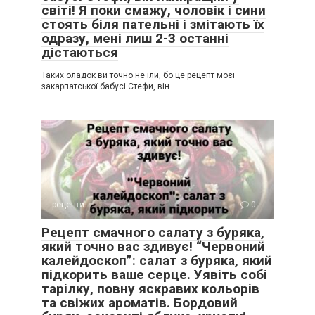
світі! Я поки смажу, чоловік і сини
стоять біля пательні і змітають їх
одразу, мені лиш 2-3 останні
дістаються
Таких оладок ви точно не їли, бо це рецепт моєї
закарпатської бабусі Стефи, він
рецепти
0
Рецепт смачного салату з буряка,
який точно вас здивує! “Червоний
калейдоскоп”: салат з буряка, який
підкорить ваше серце. Уявіть собі
тарілку, повну яскравих кольорів
та свіжих ароматів. Бордовий