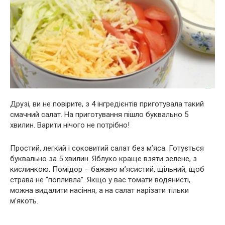
Друзі, ви не повірите, з 4 інгредієнтів приготувала такий
смачний салат. На приготування пішло буквально 5
хвилин. Варити нічого не потрібно!
Простий, легкий і соковитий салат без м’яса. Готується
буквально за 5 хвилин. Яблуко краще взяти зелене, з
кислинкою. Помідор – бажано м’ясистий, щільний, щоб
страва не “попливла”. Якщо у вас томати водянисті,
можна видалити насіння, а на салат нарізати тільки
м’якоть.