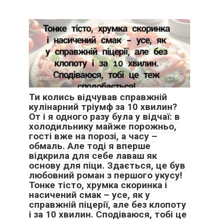
рецепти
0
Ти колись відчував справжній
кулінарний тріумф за 10 хвилин?
От і я одного разу була у відчаї: в
холодильнику майже порожньо,
гості вже на порозі, а часу –
обмаль. Але тоді я вперше
відкрила для себе лаваш як
основу для піци. Здається, це був
любовний роман з першого укусу!
Тонке тісто, хрумка скоринка і
насичений смак – усе, як у
справжній піцерії, але без клопоту
і за 10 хвилин. Сподіваюся, тобі це