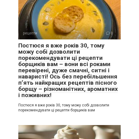
рецепти
0
Постюся я вже років 30, тому
можу собі дозволити
порекомендувати ці рецепти
борщиків вам – вони всі роками
перевірені, дуже смачні, ситні і
наваристі! Ось без перебільшення
п’ять найкращих рецептів пісного
борщу – різноманітних, ароматних
і поживних!
Постюся я вже років 30, тому можу собі дозволити
порекомендувати ці рецепти борщиків вам