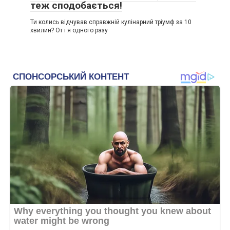
теж сподобається!
Ти колись відчував справжній кулінарний тріумф за 10
хвилин? От і я одного разу