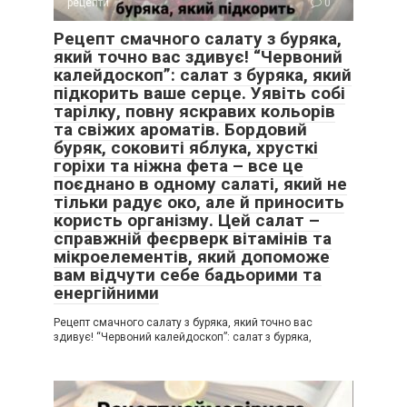
рецепти
0
Рецепт смачного салату з буряка,
який точно вас здивує! “Червоний
калейдоскоп”: салат з буряка, який
підкорить ваше серце. Уявіть собі
тарілку, повну яскравих кольорів
та свіжих ароматів. Бордовий
буряк, соковиті яблука, хрусткі
горіхи та ніжна фета – все це
поєднано в одному салаті, який не
тільки радує око, але й приносить
користь організму. Цей салат –
справжній феєрверк вітамінів та
мікроелементів, який допоможе
вам відчути себе бадьорими та
енергійними
Рецепт смачного салату з буряка, який точно вас
здивує! “Червоний калейдоскоп”: салат з буряка,