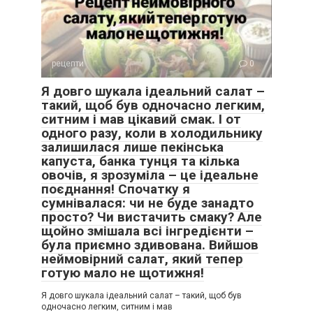
рецепти
0
Я довго шукала ідеальний салат –
такий, щоб був одночасно легким,
ситним і мав цікавий смак. І от
одного разу, коли в холодильнику
залишилася лише пекінська
капуста, банка тунця та кілька
овочів, я зрозуміла – це ідеальне
поєднання! Спочатку я
сумнівалася: чи не буде занадто
просто? Чи вистачить смаку? Але
щойно змішала всі інгредієнти –
була приємно здивована. Вийшов
неймовірний салат, який тепер
готую мало не щотижня!
Я довго шукала ідеальний салат – такий, щоб був
одночасно легким, ситним і мав