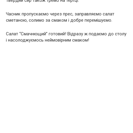
Твердий сир також тремо на тертці.
Часник пропускаємо через прес, заправляємо салат
сметаною, солимо за смаком і добре перемішуємо.
Салат “Смачнющий” готовий! Відразу ж подаємо до столу
і насолоджуємось неймовірним смаком!