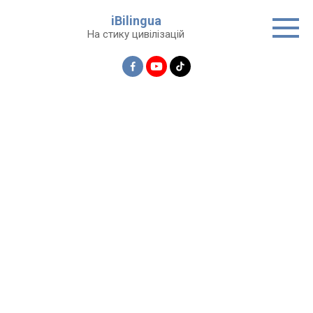
Перейти
iBilingua
до
На стику цивілізацій
вмісту