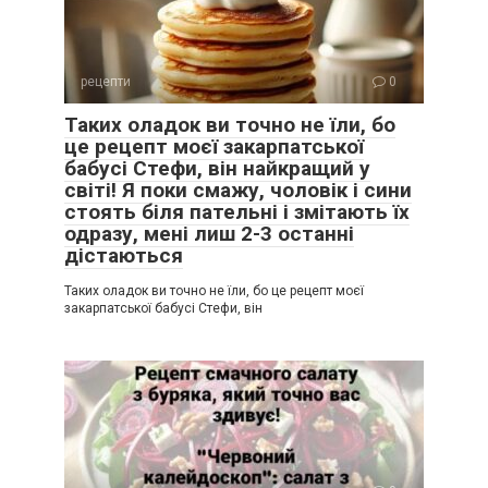
рецепти
0
Таких оладок ви точно не їли, бо
це рецепт моєї закарпатської
бабусі Стефи, він найкращий у
світі! Я поки смажу, чоловік і сини
стоять біля пательні і змітають їх
одразу, мені лиш 2-3 останні
дістаються
Таких оладок ви точно не їли, бо це рецепт моєї
закарпатської бабусі Стефи, він