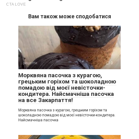
Вам також може сподобатися
рецепти
0
Морквяна пасочка з курагою,
грецьким горіхом та шоколадною
помадою від моєї невісточки-
кондитера. Найсмачніша пасочка
на все Закарпаття!
Морквяна пасочка з курагою, грецьким горіхом та
шоколадною помадою від моєї невісточки-кондитера.
Найсмачніша пасочка