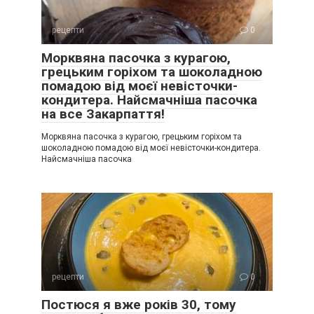
рецепти
0
Морквяна пасочка з курагою,
грецьким горіхом та шоколадною
помадою від моєї невісточки-
кондитера. Найсмачніша пасочка
на все Закарпаття!
Морквяна пасочка з курагою, грецьким горіхом та
шоколадною помадою від моєї невісточки-кондитера.
Найсмачніша пасочка
рецепти
0
Постюся я вже років 30, тому