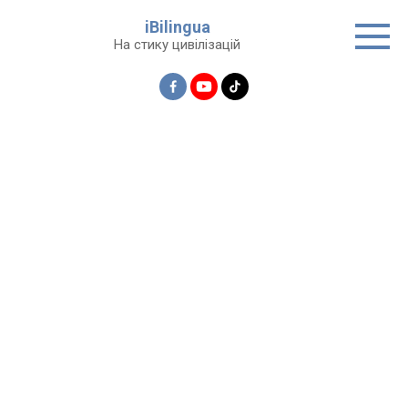
Перейти
iBilingua
до
На стику цивілізацій
вмісту