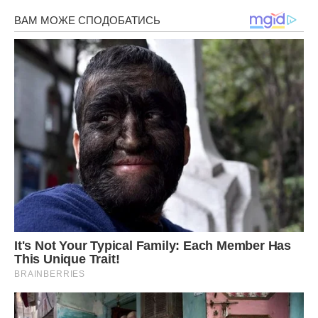
молока, і у вас вийдуть еклери з двома кремами,
ванільним і шоколадним.
Начиняємо тістечка також кондитерським мішечком, або
робимо надріз знизу і чайною ложкою.
Смачного!
Передрук без посилання на Ibilingua.com. заборонено.
Фото ілюстративне, з вільних джерел, Їсти.