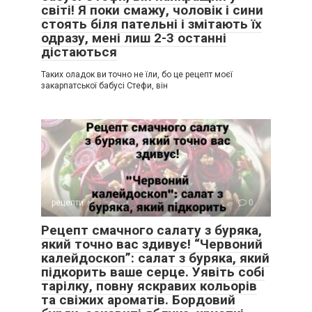
світі! Я поки смажу, чоловік і сини
стоять біля пательні і змітають їх
одразу, мені лиш 2-3 останні
дістаються
Таких оладок ви точно не їли, бо це рецепт моєї
закарпатської бабусі Стефи, він
рецепти
0
Рецепт смачного салату з буряка,
який точно вас здивує! “Червоний
калейдоскоп”: салат з буряка, який
підкорить ваше серце. Уявіть собі
тарілку, повну яскравих кольорів
та свіжих ароматів. Бордовий