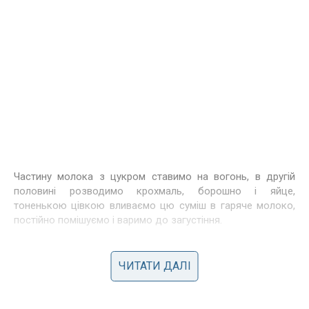
Частину молока з цукром ставимо на вогонь, в другій
половині розводимо крохмаль, борошно і яйце,
тоненькою цівкою вливаємо цю суміш в гаряче молоко,
постійно помішуємо і варимо до загустіння.
М’яке масло збити, поступово додаючи заварну масу
ЧИТАТИ ДАЛІ
кімнатної температури, збиваємо до кінця, і даємо сік
лимона. До частини готового крему можна за бажанням
додати 70 гр. топленого чорного шоколаду з 2 ст. л.