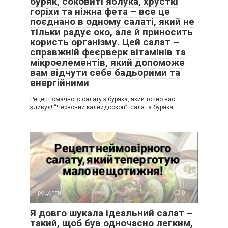
буряк, соковиті яблука, хрусткі
горіхи та ніжна фета – все це
поєднано в одному салаті, який не
тільки радує око, але й приносить
користь організму. Цей салат –
справжній феєрверк вітамінів та
мікроелементів, який допоможе
вам відчути себе бадьорими та
енергійними
Рецепт смачного салату з буряка, який точно вас
здивує! “Червоний калейдоскоп”: салат з буряка,
рецепти
0
Я довго шукала ідеальний салат –
такий, щоб був одночасно легким,