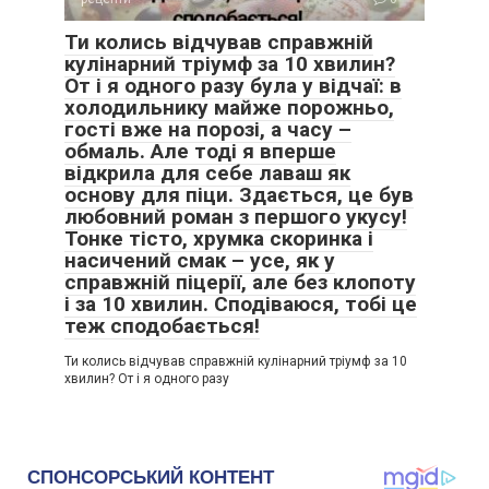
Ти колись відчував справжній
кулінарний тріумф за 10 хвилин?
От і я одного разу була у відчаї: в
холодильнику майже порожньо,
гості вже на порозі, а часу –
обмаль. Але тоді я вперше
відкрила для себе лаваш як
основу для піци. Здається, це був
любовний роман з першого укусу!
Тонке тісто, хрумка скоринка і
насичений смак – усе, як у
справжній піцерії, але без клопоту
і за 10 хвилин. Сподіваюся, тобі це
теж сподобається!
Ти колись відчував справжній кулінарний тріумф за 10
хвилин? От і я одного разу