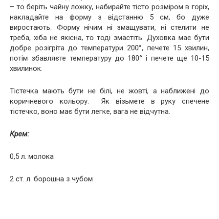
– то беріть чайну ложку, набирайте тісто розміром в горіх,
накладайте на форму з відстанню 5 см, бо дуже
виростають. Форму нічим ні змащувати, ні стелити не
треба, хіба не якісна, то тоді змастіть. Духовка має бути
добре розігріта до температури 200°, печете 15 хвилин,
потім збавляєте температуру до 180° і печете ще 10-15
хвилинок.
Тістечка мають бути не білі, не жовті, а наближені до
коричневого кольору. Як візьмете в руку спечене
тістечко, воно має бути легке, вага не відчутна.
Крем:
0,5 л. молока
2 ст. л. борошна з чубом