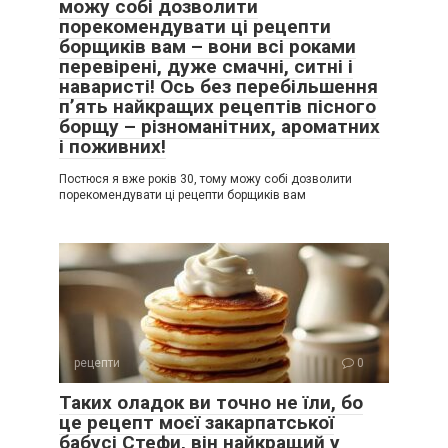
можу собі дозволити
порекомендувати ці рецепти
борщиків вам – вони всі роками
перевірені, дуже смачні, ситні і
наваристі! Ось без перебільшення
п’ять найкращих рецептів пісного
борщу – різноманітних, ароматних
і поживних!
Постюся я вже років 30, тому можу собі дозволити
порекомендувати ці рецепти борщиків вам
рецепти
0
Таких оладок ви точно не їли, бо
це рецепт моєї закарпатської
бабусі Стефи, він найкращий у