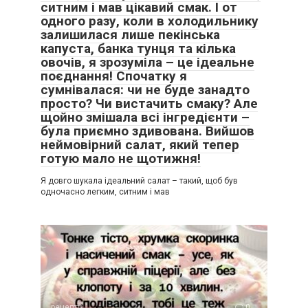
ситним і мав цікавий смак. І от
одного разу, коли в холодильнику
залишилася лише пекінська
капуста, банка тунця та кілька
овочів, я зрозуміла – це ідеальне
поєднання! Спочатку я
сумнівалася: чи не буде занадто
просто? Чи вистачить смаку? Але
щойно змішала всі інгредієнти –
була приємно здивована. Вийшов
неймовірний салат, який тепер
готую мало не щотижня!
Я довго шукала ідеальний салат – такий, щоб був
одночасно легким, ситним і мав
рецепти
0