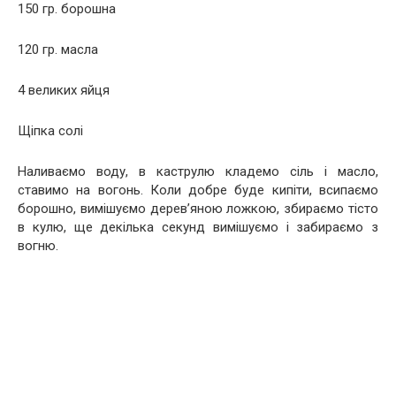
150 гр. борошна
120 гр. масла
4 великих яйця
Щіпка солі
Наливаємо воду, в каструлю кладемо сіль і масло,
ставимо на вогонь. Коли добре буде кипіти, всипаємо
борошно, вимішуємо дерев’яною ложкою, збираємо тісто
в кулю, ще декілька секунд вимішуємо і забираємо з
вогню.