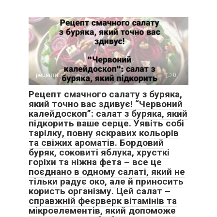
рецепти
0
Рецепт смачного салату з буряка,
який точно вас здивує! “Червоний
калейдоскоп”: салат з буряка, який
підкорить ваше серце. Уявіть собі
тарілку, повну яскравих кольорів
та свіжих ароматів. Бордовий
буряк, соковиті яблука, хрусткі
горіхи та ніжна фета – все це
поєднано в одному салаті, який не
тільки радує око, але й приносить
користь організму. Цей салат –
справжній феєрверк вітамінів та
мікроелементів, який допоможе