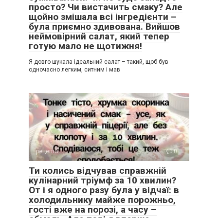
просто? Чи вистачить смаку? Але
щойно змішала всі інгредієнти –
була приємно здивована. Вийшов
неймовірний салат, який тепер
готую мало не щотижня!
Я довго шукала ідеальний салат – такий, щоб був
одночасно легким, ситним і мав
рецепти
0
Ти колись відчував справжній
кулінарний тріумф за 10 хвилин?
От і я одного разу була у відчаї: в
холодильнику майже порожньо,
гості вже на порозі, а часу –