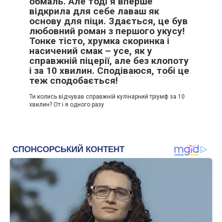
обмаль. Але тоді я вперше
відкрила для себе лаваш як
основу для піци. Здається, це був
любовний роман з першого укусу!
Тонке тісто, хрумка скоринка і
насичений смак – усе, як у
справжній піцерії, але без клопоту
і за 10 хвилин. Сподіваюся, тобі це
теж сподобається!
Ти колись відчував справжній кулінарний тріумф за 10
хвилин? От і я одного разу