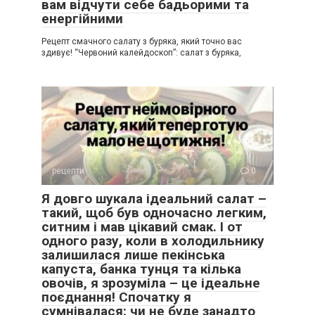
вам відчути себе бадьорими та
енергійними
Рецепт смачного салату з буряка, який точно вас
здивує! “Червоний калейдоскоп”: салат з буряка,
рецепти
0
Я довго шукала ідеальний салат –
такий, щоб був одночасно легким,
ситним і мав цікавий смак. І от
одного разу, коли в холодильнику
залишилася лише пекінська
капуста, банка тунця та кілька
овочів, я зрозуміла – це ідеальне
поєднання! Спочатку я
сумнівалася: чи не буде занадто