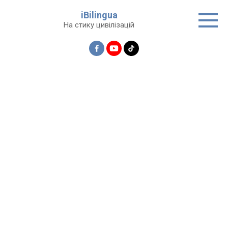
Перейти
iBilingua
до
На стику цивілізацій
вмісту