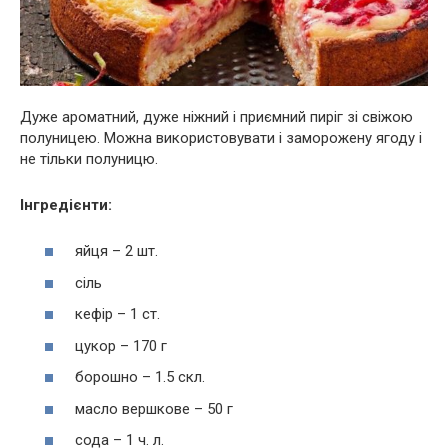
Дуже ароматний, дуже ніжний і приємний пиріг зі свіжою
полуницею. Можна використовувати і заморожену ягоду і
не тільки полуницю.
Інгредієнти:
яйця – 2 шт.
сіль
кефір – 1 ст.
цукор – 170 г
борошно – 1.5 скл.
масло вершкове – 50 г
сода – 1 ч. л.