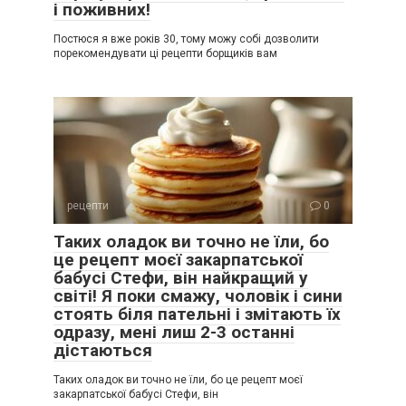
і поживних!
Постюся я вже років 30, тому можу собі дозволити
порекомендувати ці рецепти борщиків вам
рецепти
0
Таких оладок ви точно не їли, бо
це рецепт моєї закарпатської
бабусі Стефи, він найкращий у
світі! Я поки смажу, чоловік і сини
стоять біля пательні і змітають їх
одразу, мені лиш 2-3 останні
дістаються
Таких оладок ви точно не їли, бо це рецепт моєї
закарпатської бабусі Стефи, він