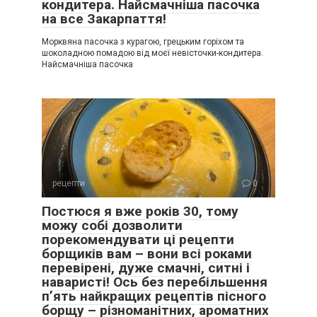
кондитера. Найсмачніша пасочка
на все Закарпаття!
Морквяна пасочка з курагою, грецьким горіхом та
шоколадною помадою від моєї невісточки-кондитера.
Найсмачніша пасочка
рецепти
0
Постюся я вже років 30, тому
можу собі дозволити
порекомендувати ці рецепти
борщиків вам – вони всі роками
перевірені, дуже смачні, ситні і
наваристі! Ось без перебільшення
п’ять найкращих рецептів пісного
борщу – різноманітних, ароматних