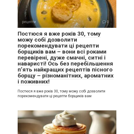
рецепти
0
Постюся я вже років 30, тому
можу собі дозволити
порекомендувати ці рецепти
борщиків вам – вони всі роками
перевірені, дуже смачні, ситні і
наваристі! Ось без перебільшення
п’ять найкращих рецептів пісного
борщу – різноманітних, ароматних
і поживних!
Постюся я вже років 30, тому можу собі дозволити
порекомендувати ці рецепти борщиків вам