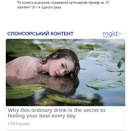
Ти колись відчував справжній кулінарний тріумф за 10
хвилин? От і я одного разу