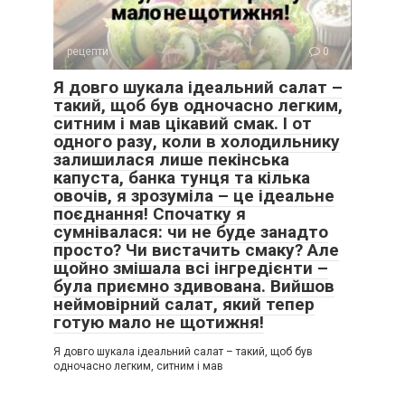
рецепти
0
Я довго шукала ідеальний салат –
такий, щоб був одночасно легким,
ситним і мав цікавий смак. І от
одного разу, коли в холодильнику
залишилася лише пекінська
капуста, банка тунця та кілька
овочів, я зрозуміла – це ідеальне
поєднання! Спочатку я
сумнівалася: чи не буде занадто
просто? Чи вистачить смаку? Але
щойно змішала всі інгредієнти –
була приємно здивована. Вийшов
неймовірний салат, який тепер
готую мало не щотижня!
Я довго шукала ідеальний салат – такий, щоб був
одночасно легким, ситним і мав