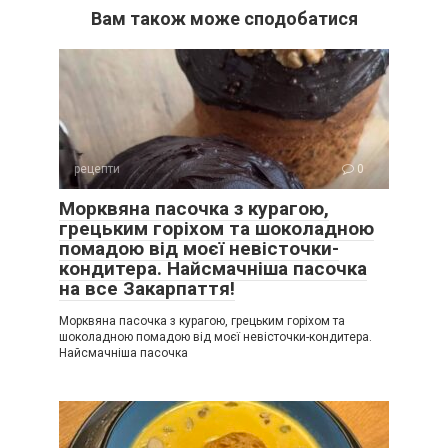
Вам також може сподобатися
рецепти
0
Морквяна пасочка з курагою,
грецьким горіхом та шоколадною
помадою від моєї невісточки-
кондитера. Найсмачніша пасочка
на все Закарпаття!
Морквяна пасочка з курагою, грецьким горіхом та
шоколадною помадою від моєї невісточки-кондитера.
Найсмачніша пасочка