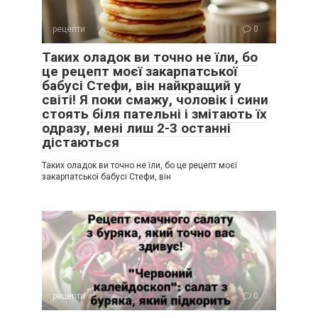
рецепти
0
Таких оладок ви точно не їли, бо
це рецепт моєї закарпатської
бабусі Стефи, він найкращий у
світі! Я поки смажу, чоловік і сини
стоять біля пательні і змітають їх
одразу, мені лиш 2-3 останні
дістаються
Таких оладок ви точно не їли, бо це рецепт моєї
закарпатської бабусі Стефи, він
рецепти
0