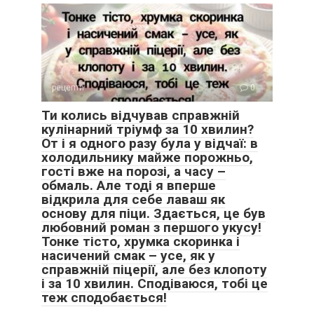
рецепти
0
Ти колись відчував справжній
кулінарний тріумф за 10 хвилин?
От і я одного разу була у відчаї: в
холодильнику майже порожньо,
гості вже на порозі, а часу –
обмаль. Але тоді я вперше
відкрила для себе лаваш як
основу для піци. Здається, це був
любовний роман з першого укусу!
Тонке тісто, хрумка скоринка і
насичений смак – усе, як у
справжній піцерії, але без клопоту
і за 10 хвилин. Сподіваюся, тобі це
теж сподобається!