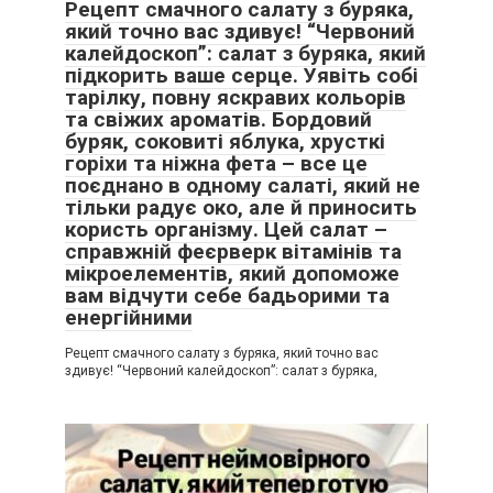
Рецепт смачного салату з буряка,
який точно вас здивує! “Червоний
калейдоскоп”: салат з буряка, який
підкорить ваше серце. Уявіть собі
тарілку, повну яскравих кольорів
та свіжих ароматів. Бордовий
буряк, соковиті яблука, хрусткі
горіхи та ніжна фета – все це
поєднано в одному салаті, який не
тільки радує око, але й приносить
користь організму. Цей салат –
справжній феєрверк вітамінів та
мікроелементів, який допоможе
вам відчути себе бадьорими та
енергійними
Рецепт смачного салату з буряка, який точно вас
здивує! “Червоний калейдоскоп”: салат з буряка,