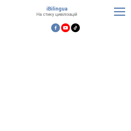
Перейти
iBilingua
до
На стику цивілізацій
вмісту