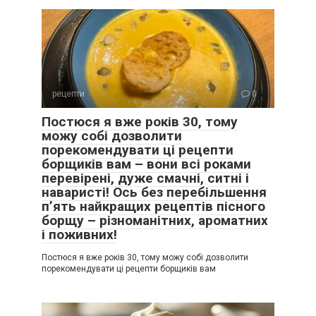
рецепти
0
Постюся я вже років 30, тому
можу собі дозволити
порекомендувати ці рецепти
борщиків вам – вони всі роками
перевірені, дуже смачні, ситні і
наваристі! Ось без перебільшення
п’ять найкращих рецептів пісного
борщу – різноманітних, ароматних
і поживних!
Постюся я вже років 30, тому можу собі дозволити
порекомендувати ці рецепти борщиків вам