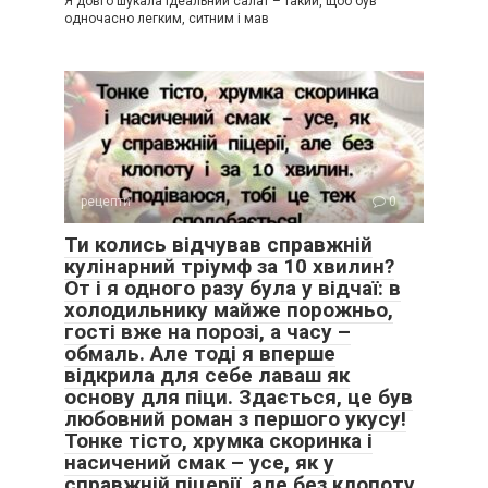
Я довго шукала ідеальний салат – такий, щоб був
одночасно легким, ситним і мав
рецепти
0
Ти колись відчував справжній
кулінарний тріумф за 10 хвилин?
От і я одного разу була у відчаї: в
холодильнику майже порожньо,
гості вже на порозі, а часу –
обмаль. Але тоді я вперше
відкрила для себе лаваш як
основу для піци. Здається, це був
любовний роман з першого укусу!
Тонке тісто, хрумка скоринка і
насичений смак – усе, як у
справжній піцерії, але без клопоту