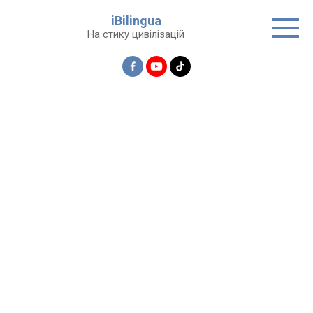
Перейти
iBilingua
до
На стику цивілізацій
вмісту