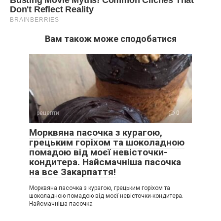
Вам також може сподобатися
рецепти
0
Морквяна пасочка з курагою,
грецьким горіхом та шоколадною
помадою від моєї невісточки-
кондитера. Найсмачніша пасочка
на все Закарпаття!
Морквяна пасочка з курагою, грецьким горіхом та
шоколадною помадою від моєї невісточки-кондитера.
Найсмачніша пасочка