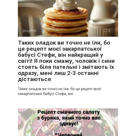
рецепти
0
Таких оладок ви точно не їли, бо
це рецепт моєї закарпатської
бабусі Стефи, він найкращий у
світі! Я поки смажу, чоловік і сини
стоять біля пательні і змітають їх
одразу, мені лиш 2-3 останні
дістаються
Таких оладок ви точно не їли, бо це рецепт моєї
закарпатської бабусі Стефи, він