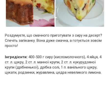
Роздумуєте, що смачного приготувати з сиру на десерт?
Спечіть запіканку. Вона дуже смачна, а готується зовсім
просто!
Інгредієнти:
400-500 г сиру (кисломолочного), 4 яйця, 4
ст. л. цукру, 2 ст. л. манної крупи, 2 ст. л. кукурудзяної
крупи (дрібненької), дрібка солі, 1 п. ванільного цукру,
цукати, родзинки, журавлина, цедра невеликого лимона.