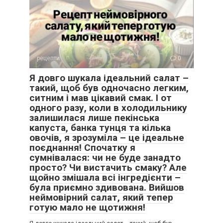
рецепти
0
Я довго шукала ідеальний салат –
такий, щоб був одночасно легким,
ситним і мав цікавий смак. І от
одного разу, коли в холодильнику
залишилася лише пекінська
капуста, банка тунця та кілька
овочів, я зрозуміла – це ідеальне
поєднання! Спочатку я
сумнівалася: чи не буде занадто
просто? Чи вистачить смаку? Але
щойно змішала всі інгредієнти –
була приємно здивована. Вийшов
неймовірний салат, який тепер
готую мало не щотижня!