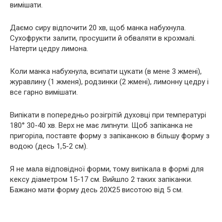
вимішати.
Даємо сиру відпочити 20 хв, щоб манка набухнула.
Сухофрукти залити, просушити й обваляти в крохмалі.
Натерти цедру лимона.
Коли манка набухнула, всипати цукати (в мене 3 жмені),
журавлину (1 жменя), родзинки (2 жмені), лимонну цедру і
все гарно вимішати.
Випікати в попередньо розігрітій духовці при температурі
180° 30-40 хв. Верх не має липнути. Щоб запіканка не
пригоріла, поставте форму з запіканкою в більшу форму з
водою (десь 1,5-2 см).
Я не мала відповідної форми, тому випікала в формі для
кексу діаметром 15-17 см. Вийшло 2 таких запіканки.
Бажано мати форму десь 20Х25 висотою від 5 см.