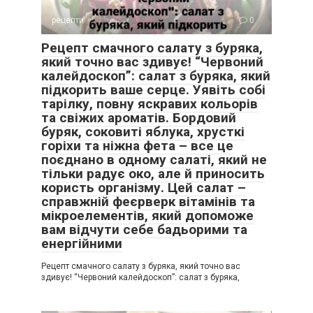
рецепти
0
Рецепт смачного салату з буряка,
який точно вас здивує! “Червоний
калейдоскоп”: салат з буряка, який
підкорить ваше серце. Уявіть собі
тарілку, повну яскравих кольорів
та свіжих ароматів. Бордовий
буряк, соковиті яблука, хрусткі
горіхи та ніжна фета – все це
поєднано в одному салаті, який не
тільки радує око, але й приносить
користь організму. Цей салат –
справжній феєрверк вітамінів та
мікроелементів, який допоможе
вам відчути себе бадьорими та
енергійними
Рецепт смачного салату з буряка, який точно вас
здивує! “Червоний калейдоскоп”: салат з буряка,