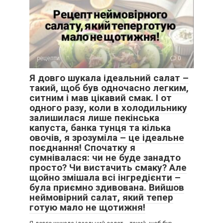
рецепти
0
Я довго шукала ідеальний салат –
такий, щоб був одночасно легким,
ситним і мав цікавий смак. І от
одного разу, коли в холодильнику
залишилася лише пекінська
капуста, банка тунця та кілька
овочів, я зрозуміла – це ідеальне
поєднання! Спочатку я
сумнівалася: чи не буде занадто
просто? Чи вистачить смаку? Але
щойно змішала всі інгредієнти –
була приємно здивована. Вийшов
неймовірний салат, який тепер
готую мало не щотижня!