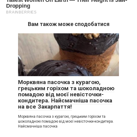
Вам також може сподобатися
рецепти
0
Морквяна пасочка з курагою,
грецьким горіхом та шоколадною
помадою від моєї невісточки-
кондитера. Найсмачніша пасочка
на все Закарпаття!
Морквяна пасочка з курагою, грецьким горіхом та
шоколадною помадою від моєї невісточки-кондитера.
Найсмачніша пасочка