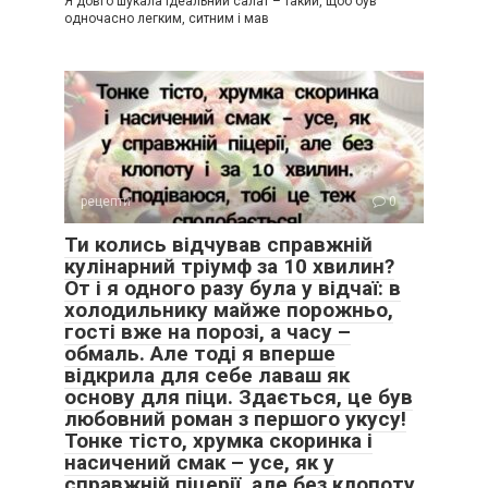
Я довго шукала ідеальний салат – такий, щоб був
одночасно легким, ситним і мав
рецепти
0
Ти колись відчував справжній
кулінарний тріумф за 10 хвилин?
От і я одного разу була у відчаї: в
холодильнику майже порожньо,
гості вже на порозі, а часу –
обмаль. Але тоді я вперше
відкрила для себе лаваш як
основу для піци. Здається, це був
любовний роман з першого укусу!
Тонке тісто, хрумка скоринка і
насичений смак – усе, як у
справжній піцерії, але без клопоту