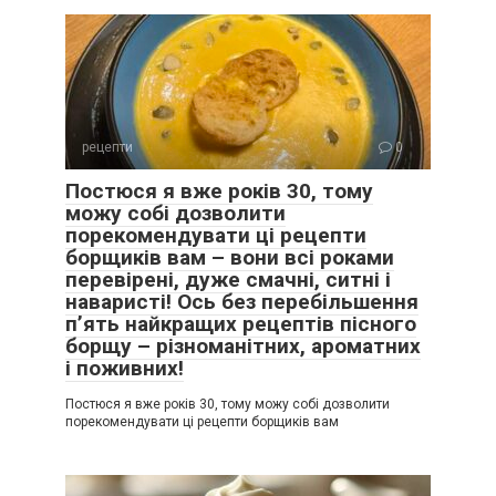
рецепти
0
Постюся я вже років 30, тому
можу собі дозволити
порекомендувати ці рецепти
борщиків вам – вони всі роками
перевірені, дуже смачні, ситні і
наваристі! Ось без перебільшення
п’ять найкращих рецептів пісного
борщу – різноманітних, ароматних
і поживних!
Постюся я вже років 30, тому можу собі дозволити
порекомендувати ці рецепти борщиків вам