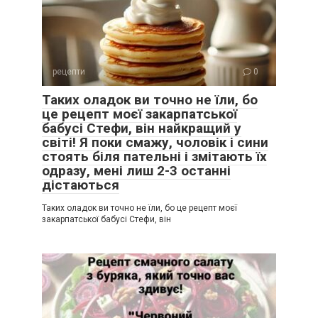
рецепти
0
Таких оладок ви точно не їли, бо
це рецепт моєї закарпатської
бабусі Стефи, він найкращий у
світі! Я поки смажу, чоловік і сини
стоять біля пательні і змітають їх
одразу, мені лиш 2-3 останні
дістаються
Таких оладок ви точно не їли, бо це рецепт моєї
закарпатської бабусі Стефи, він