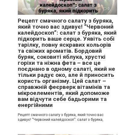
рецепти
0
Рецепт смачного салату з буряка,
який точно вас здивує! “Червоний
калейдоскоп”: салат з буряка, який
підкорить ваше серце. Уявіть собі
тарілку, повну яскравих кольорів
та свіжих ароматів. Бордовий
буряк, соковиті яблука, хрусткі
горіхи та ніжна фета – все це
поєднано в одному салаті, який не
тільки радує око, але й приносить
користь організму. Цей салат –
справжній феєрверк вітамінів та
мікроелементів, який допоможе
вам відчути себе бадьорими та
енергійними
Рецепт смачного салату з буряка, який точно вас
здивує! “Червоний калейдоскоп”: салат з буряка,