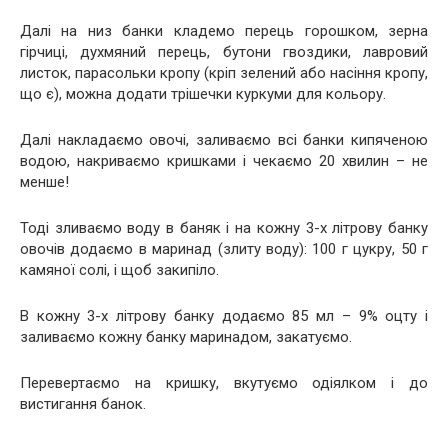
Далі на низ банки кладемо перець горошком, зерна
гірчиці, духмяний перець, бутони гвоздики, лавровий
листок, парасольки кропу (кріп зелений або насіння кропу,
що є), можна додати трішечки куркуми для кольору.
Далі накладаємо овочі, заливаємо всі банки кипяченою
водою, накриваємо кришками і чекаємо 20 хвилин – не
менше!
Тоді зливаємо воду в баняк і на кожну 3-х літрову банку
овочів додаємо в маринад (злиту воду): 100 г цукру, 50 г
камяної солі, і щоб закипіло.
В кожну 3-х літрову банку додаємо 85 мл – 9% оцту і
заливаємо кожну банку маринадом, закатуємо.
Перевертаємо на кришку, вкутуємо одіялком і до
вистигання банок.