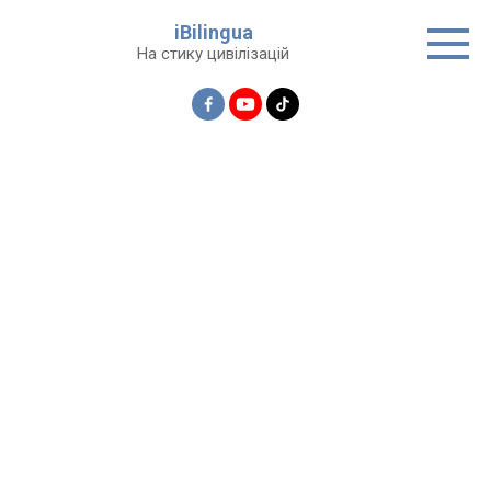
Перейти
iBilingua
до
На стику цивілізацій
вмісту