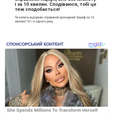
і за 10 хвилин. Сподіваюся, тобі це
теж сподобається!
Ти колись відчував справжній кулінарний тріумф за 10
хвилин? От і я одного разу