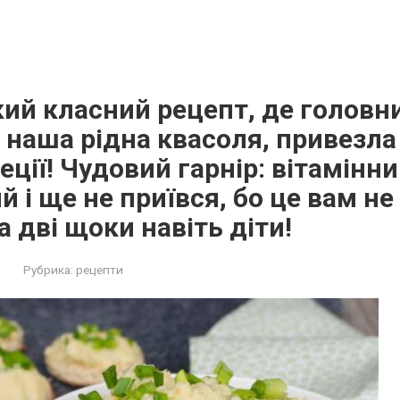
кий класний рецепт, де головн
– наша рідна квасоля, привезла
еції! Чудовий гарнір: вітамінни
 і ще не приївся, бо це вам не
а дві щоки навіть діти!
Рубрика:
рецепти