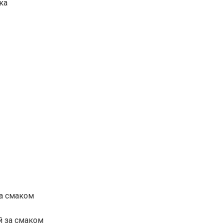
ка
за смаком
й за смаком