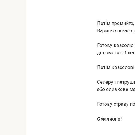
Потім промийте, 
Вариться квасол
Готову квасолю в
допомогою блен
Потім квасолеві 
Селеру і петруш
або оливкове ма
Готову страву п
Смачного!