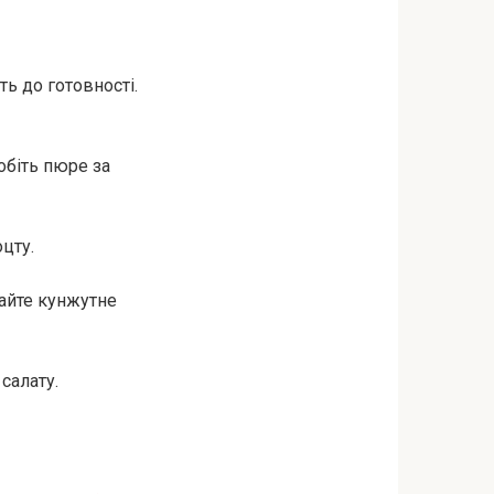
ть до готовності.
обіть пюре за
цту.
дайте кунжутне
салату.