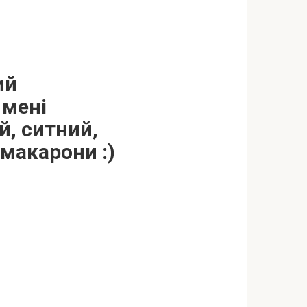
ий
 мені
й, ситний,
 макарони :)