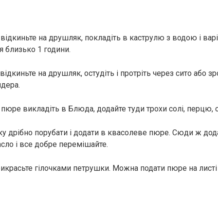
відкиньте на друшляк, покладіть в каструлю з водою і варі
я близько 1 години.
ідкиньте на друшляк, остудіть і протріть через сито або зр
дера.
пюре викладіть в Блюда, додайте туди трохи солі, перцю, о
ку дрібно порубати і додати в квасолеве пюре. Сюди ж до
сло і все добре перемішайте.
рикрасьте гілочками петрушки. Можна подати пюре на листі 