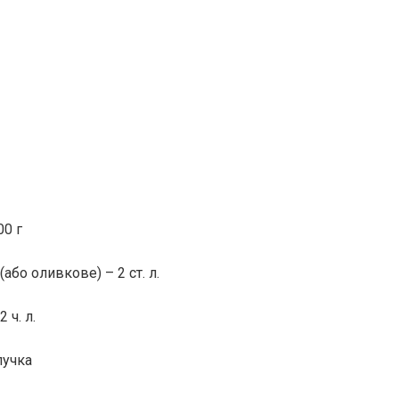
00 г
або оливкове) – 2 ст. л.
 ч. л.
пучка