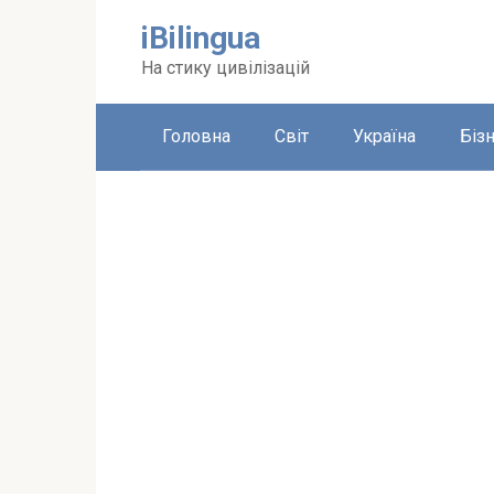
Перейти
iBilingua
до
вмісту
На стику цивілізацій
Головна
Світ
Україна
Біз