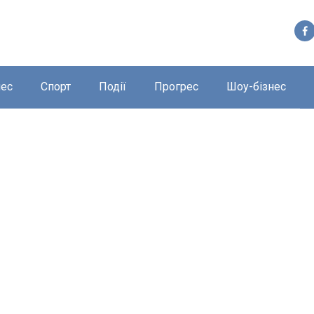
нес
Спорт
Події
Прогрес
Шоу-бізнес