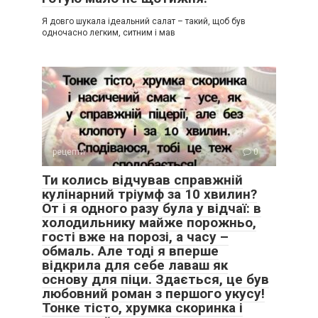
Я довго шукала ідеальний салат – такий, щоб був
одночасно легким, ситним і мав
рецепти
0
Ти колись відчував справжній
кулінарний тріумф за 10 хвилин?
От і я одного разу була у відчаї: в
холодильнику майже порожньо,
гості вже на порозі, а часу –
обмаль. Але тоді я вперше
відкрила для себе лаваш як
основу для піци. Здається, це був
любовний роман з першого укусу!
Тонке тісто, хрумка скоринка і