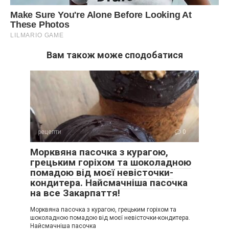
Вам також може сподобатися
рецепти
0
Морквяна пасочка з курагою,
грецьким горіхом та шоколадною
помадою від моєї невісточки-
кондитера. Найсмачніша пасочка
на все Закарпаття!
Морквяна пасочка з курагою, грецьким горіхом та
шоколадною помадою від моєї невісточки-кондитера.
Найсмачніша пасочка