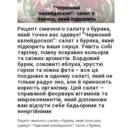
рецепти
0
Рецепт смачного салату з буряка,
який точно вас здивує! “Червоний
калейдоскоп”: салат з буряка, який
підкорить ваше серце. Уявіть собі
тарілку, повну яскравих кольорів
та свіжих ароматів. Бордовий
буряк, соковиті яблука, хрусткі
горіхи та ніжна фета – все це
поєднано в одному салаті, який не
тільки радує око, але й приносить
користь організму. Цей салат –
справжній феєрверк вітамінів та
мікроелементів, який допоможе
вам відчути себе бадьорими та
енергійними
Рецепт смачного салату з буряка, який точно вас
здивує! “Червоний калейдоскоп”: салат з буряка,