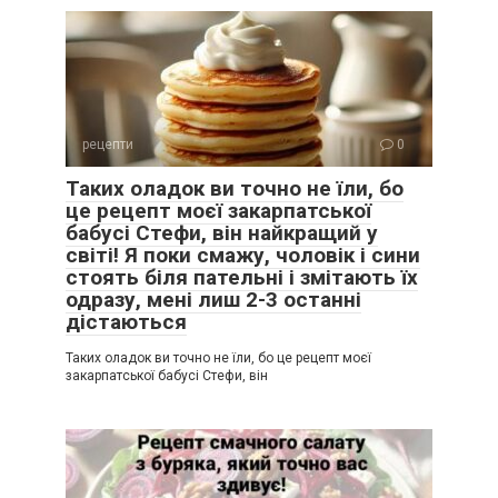
рецепти
0
Таких оладок ви точно не їли, бо
це рецепт моєї закарпатської
бабусі Стефи, він найкращий у
світі! Я поки смажу, чоловік і сини
стоять біля пательні і змітають їх
одразу, мені лиш 2-3 останні
дістаються
Таких оладок ви точно не їли, бо це рецепт моєї
закарпатської бабусі Стефи, він