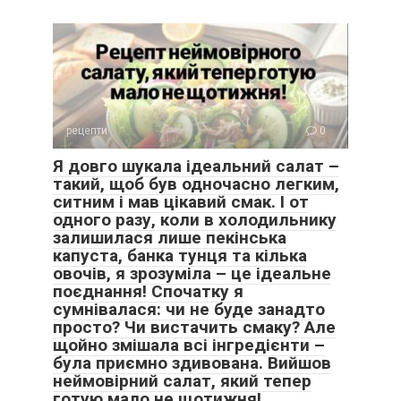
рецепти
0
Я довго шукала ідеальний салат –
такий, щоб був одночасно легким,
ситним і мав цікавий смак. І от
одного разу, коли в холодильнику
залишилася лише пекінська
капуста, банка тунця та кілька
овочів, я зрозуміла – це ідеальне
поєднання! Спочатку я
сумнівалася: чи не буде занадто
просто? Чи вистачить смаку? Але
щойно змішала всі інгредієнти –
була приємно здивована. Вийшов
неймовірний салат, який тепер
готую мало не щотижня!