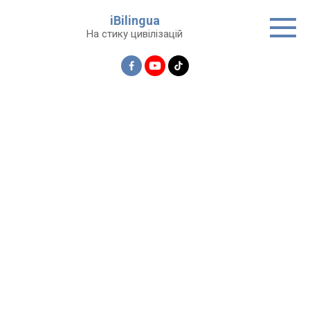
Перейти
iBilingua
до
На стику цивілізацій
вмісту