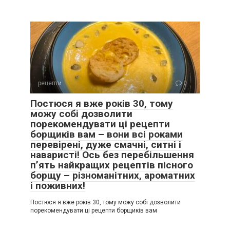
рецепти
0
Постюся я вже років 30, тому
можу собі дозволити
порекомендувати ці рецепти
борщиків вам – вони всі роками
перевірені, дуже смачні, ситні і
наваристі! Ось без перебільшення
п’ять найкращих рецептів пісного
борщу – різноманітних, ароматних
і поживних!
Постюся я вже років 30, тому можу собі дозволити
порекомендувати ці рецепти борщиків вам