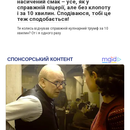
насичений смак – усе, як у
справжній піцерії, але без клопоту
і за 10 хвилин. Сподіваюся, тобі це
теж сподобається!
Ти колись відчував справжній кулінарний тріумф за 10
хвилин? От і я одного разу