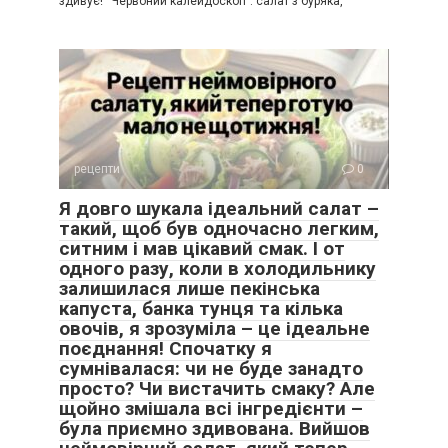
здивує! “Червоний калейдоскоп”: салат з буряка,
рецепти
0
Я довго шукала ідеальний салат –
такий, щоб був одночасно легким,
ситним і мав цікавий смак. І от
одного разу, коли в холодильнику
залишилася лише пекінська
капуста, банка тунця та кілька
овочів, я зрозуміла – це ідеальне
поєднання! Спочатку я
сумнівалася: чи не буде занадто
просто? Чи вистачить смаку? Але
щойно змішала всі інгредієнти –
була приємно здивована. Вийшов