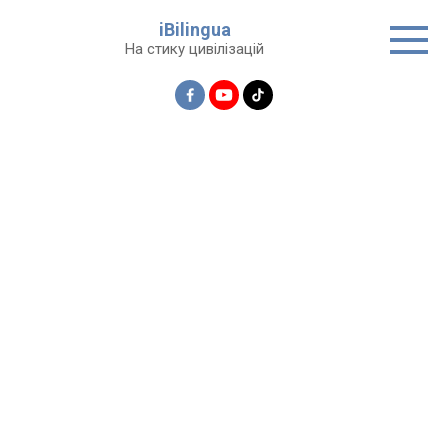
Перейти
iBilingua
до
На стику цивілізацій
вмісту