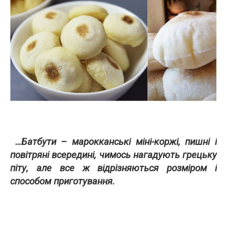
…Батбути – марокканські міні-коржі, пишні і
повітряні всередині, чимось нагадують грецьку
піту, але все ж відрізняються розміром і
способом приготування.