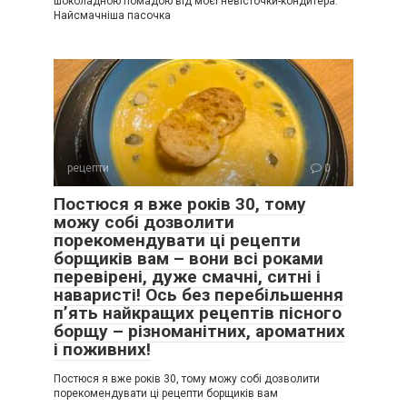
шоколадною помадою від моєї невісточки-кондитера.
Найсмачніша пасочка
рецепти
0
Постюся я вже років 30, тому
можу собі дозволити
порекомендувати ці рецепти
борщиків вам – вони всі роками
перевірені, дуже смачні, ситні і
наваристі! Ось без перебільшення
п’ять найкращих рецептів пісного
борщу – різноманітних, ароматних
і поживних!
Постюся я вже років 30, тому можу собі дозволити
порекомендувати ці рецепти борщиків вам