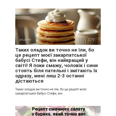
рецепти
0
Таких оладок ви точно не їли, бо
це рецепт моєї закарпатської
бабусі Стефи, він найкращий у
світі! Я поки смажу, чоловік і сини
стоять біля пательні і змітають їх
одразу, мені лиш 2-3 останні
дістаються
Таких оладок ви точно не їли, бо це рецепт моєї
закарпатської бабусі Стефи, він