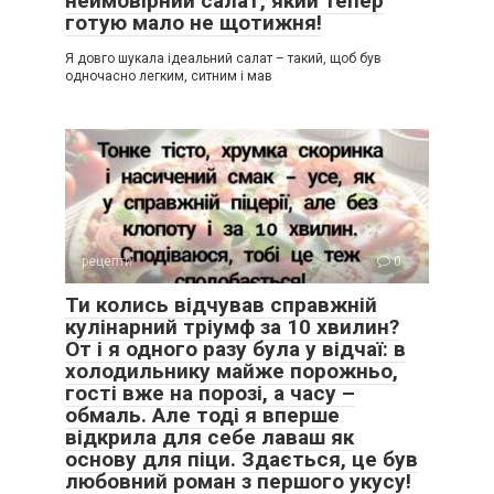
неймовірний салат, який тепер
готую мало не щотижня!
Я довго шукала ідеальний салат – такий, щоб був
одночасно легким, ситним і мав
рецепти
0
Ти колись відчував справжній
кулінарний тріумф за 10 хвилин?
От і я одного разу була у відчаї: в
холодильнику майже порожньо,
гості вже на порозі, а часу –
обмаль. Але тоді я вперше
відкрила для себе лаваш як
основу для піци. Здається, це був
любовний роман з першого укусу!