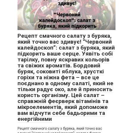
рецепти
0
Рецепт смачного салату з буряка,
який точно вас здивує! “Червоний
калейдоскоп”: салат з буряка, який
підкорить ваше серце. Уявіть собі
тарілку, повну яскравих кольорів
та свіжих ароматів. Бордовий
буряк, соковиті яблука, хрусткі
горіхи та ніжна фета – все це
поєднано в одному салаті, який не
тільки радує око, але й приносить
користь організму. Цей салат –
справжній феєрверк вітамінів та
мікроелементів, який допоможе
вам відчути себе бадьорими та
енергійними
Рецепт смачного салату з буряка, який точно вас