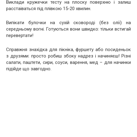
Виклади кружечки тесту на плоску поверхню і залиш
расстаіваться під плівкою 15-20 хвилин.
Випікати булочки на сухій сковороді (без олії) на
середньому вогні. Готуються вони швидко: тільки встигай
перевертати!
Справжня знахідка для пікніка, фуршету або посиденьок
з друзями: просто робиш збоку надрез і начиняєш! Різні
салати, паштети, сири, соуси, варення, мед – для начинки
підійде що завгодно.