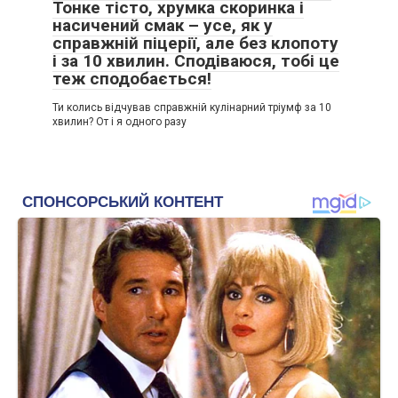
Тонке тісто, хрумка скоринка і
насичений смак – усе, як у
справжній піцерії, але без клопоту
і за 10 хвилин. Сподіваюся, тобі це
теж сподобається!
Ти колись відчував справжній кулінарний тріумф за 10
хвилин? От і я одного разу