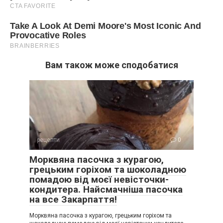
Вам також може сподобатися
рецепти
0
Морквяна пасочка з курагою,
грецьким горіхом та шоколадною
помадою від моєї невісточки-
кондитера. Найсмачніша пасочка
на все Закарпаття!
Морквяна пасочка з курагою, грецьким горіхом та