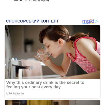
хвилин? От і я одного разу