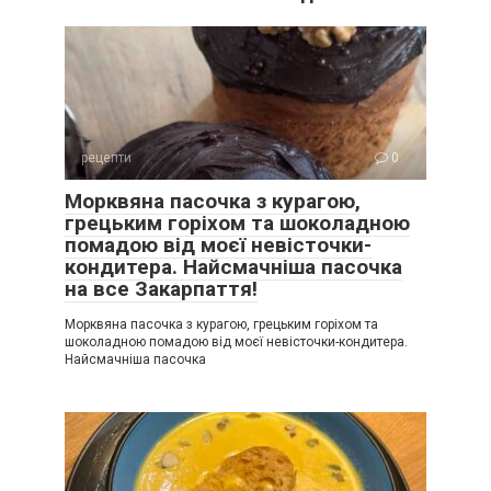
рецепти
0
Морквяна пасочка з курагою,
грецьким горіхом та шоколадною
помадою від моєї невісточки-
кондитера. Найсмачніша пасочка
на все Закарпаття!
Морквяна пасочка з курагою, грецьким горіхом та
шоколадною помадою від моєї невісточки-кондитера.
Найсмачніша пасочка