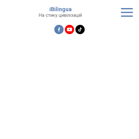
Перейти
iBilingua
до
На стику цивілізацій
вмісту