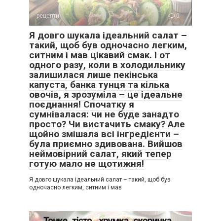
рецепти
0
Я довго шукала ідеальний салат –
такий, щоб був одночасно легким,
ситним і мав цікавий смак. І от
одного разу, коли в холодильнику
залишилася лише пекінська
капуста, банка тунця та кілька
овочів, я зрозуміла – це ідеальне
поєднання! Спочатку я
сумнівалася: чи не буде занадто
просто? Чи вистачить смаку? Але
щойно змішала всі інгредієнти –
була приємно здивована. Вийшов
неймовірний салат, який тепер
готую мало не щотижня!
Я довго шукала ідеальний салат – такий, щоб був
одночасно легким, ситним і мав