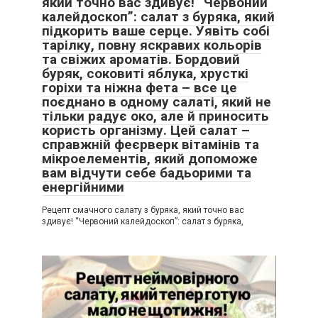
який точно вас здивує! “Червоний
калейдоскоп”: салат з буряка, який
підкорить ваше серце. Уявіть собі
тарілку, повну яскравих кольорів
та свіжих ароматів. Бордовий
буряк, соковиті яблука, хрусткі
горіхи та ніжна фета – все це
поєднано в одному салаті, який не
тільки радує око, але й приносить
користь організму. Цей салат –
справжній феєрверк вітамінів та
мікроелементів, який допоможе
вам відчути себе бадьорими та
енергійними
Рецепт смачного салату з буряка, який точно вас
здивує! “Червоний калейдоскоп”: салат з буряка,