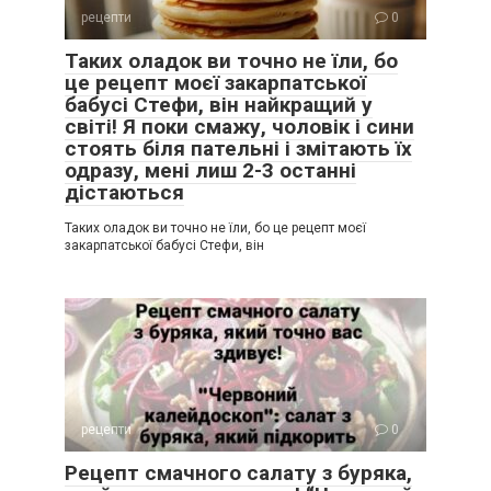
рецепти
0
Таких оладок ви точно не їли, бо
це рецепт моєї закарпатської
бабусі Стефи, він найкращий у
світі! Я поки смажу, чоловік і сини
стоять біля пательні і змітають їх
одразу, мені лиш 2-3 останні
дістаються
Таких оладок ви точно не їли, бо це рецепт моєї
закарпатської бабусі Стефи, він
рецепти
0
Рецепт смачного салату з буряка,