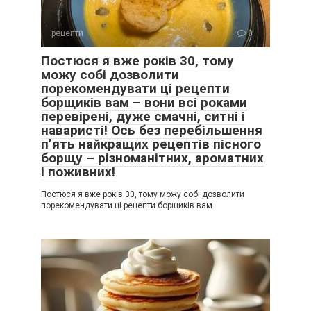
рецепти
0
Постюся я вже років 30, тому
можу собі дозволити
порекомендувати ці рецепти
борщиків вам – вони всі роками
перевірені, дуже смачні, ситні і
наваристі! Ось без перебільшення
п’ять найкращих рецептів пісного
борщу – різноманітних, ароматних
і поживних!
Постюся я вже років 30, тому можу собі дозволити
порекомендувати ці рецепти борщиків вам