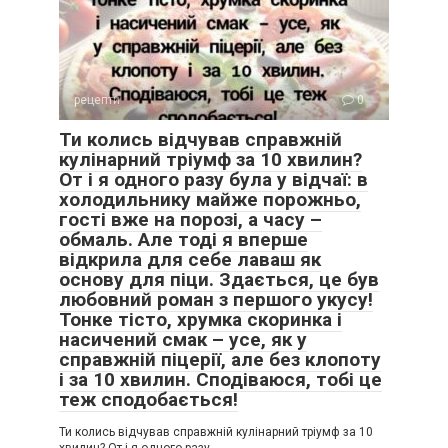
рецепти
0
Ти колись відчував справжній
кулінарний тріумф за 10 хвилин?
От і я одного разу була у відчаї: в
холодильнику майже порожньо,
гості вже на порозі, а часу –
обмаль. Але тоді я вперше
відкрила для себе лаваш як
основу для піци. Здається, це був
любовний роман з першого укусу!
Тонке тісто, хрумка скоринка і
насичений смак – усе, як у
справжній піцерії, але без клопоту
і за 10 хвилин. Сподіваюся, тобі це
теж сподобається!
Ти колись відчував справжній кулінарний тріумф за 10