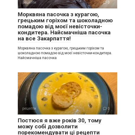
рецепти
0
Морквяна пасочка з курагою,
грецьким горіхом та шоколадною
помадою від моєї невісточки-
кондитера. Найсмачніша пасочка
на все Закарпаття!
Морквяна пасочка з курагою, грецьким горіхом та
шоколадною помадою від моєї невісточки-кондитера.
Найсмачніша пасочка
рецепти
0
Постюся я вже років 30, тому
можу собі дозволити
порекомендувати ці рецепти