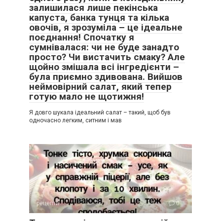
залишилася лише пекінська
капуста, банка тунця та кілька
овочів, я зрозуміла – це ідеальне
поєднання! Спочатку я
сумнівалася: чи не буде занадто
просто? Чи вистачить смаку? Але
щойно змішала всі інгредієнти –
була приємно здивована. Вийшов
неймовірний салат, який тепер
готую мало не щотижня!
Я довго шукала ідеальний салат – такий, щоб був
одночасно легким, ситним і мав
рецепти
0