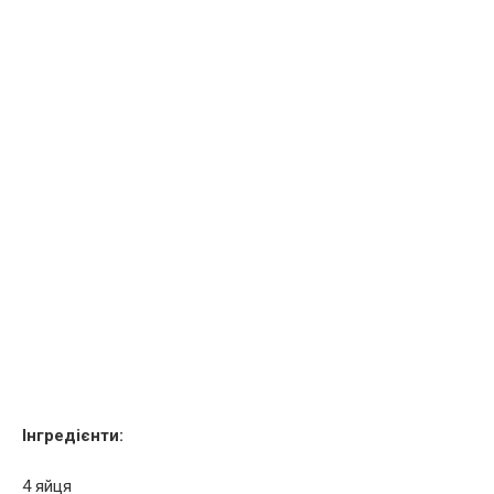
Інгредієнти:
4 яйця