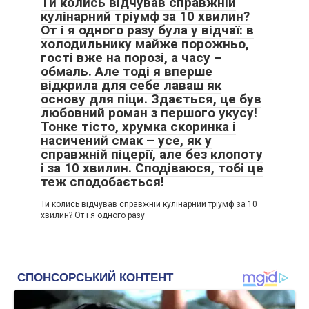
Ти колись відчував справжній
кулінарний тріумф за 10 хвилин?
От і я одного разу була у відчаї: в
холодильнику майже порожньо,
гості вже на порозі, а часу –
обмаль. Але тоді я вперше
відкрила для себе лаваш як
основу для піци. Здається, це був
любовний роман з першого укусу!
Тонке тісто, хрумка скоринка і
насичений смак – усе, як у
справжній піцерії, але без клопоту
і за 10 хвилин. Сподіваюся, тобі це
теж сподобається!
Ти колись відчував справжній кулінарний тріумф за 10
хвилин? От і я одного разу