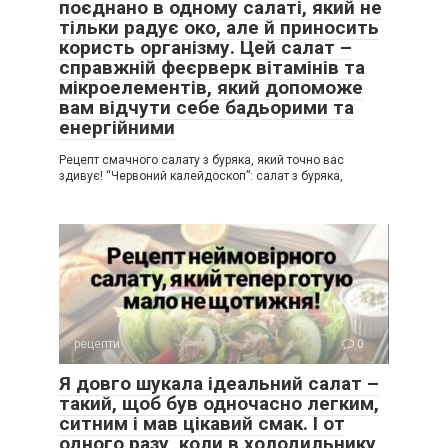
поєднано в одному салаті, який не
тільки радує око, але й приносить
користь організму. Цей салат –
справжній феєрверк вітамінів та
мікроелементів, який допоможе
вам відчути себе бадьорими та
енергійними
Рецепт смачного салату з буряка, який точно вас
здивує! “Червоний калейдоскоп”: салат з буряка,
рецепти
0
Я довго шукала ідеальний салат –
такий, щоб був одночасно легким,
ситним і мав цікавий смак. І от
одного разу, коли в холодильнику