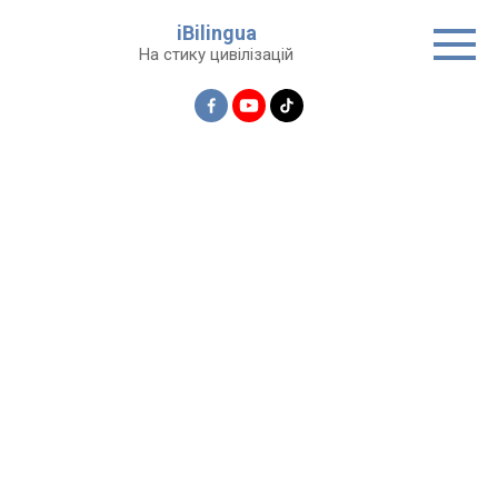
Перейти
iBilingua
до
На стику цивілізацій
вмісту