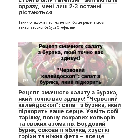
одразу, мені лиш 2-3 останні
дістаються
Таких оладок ви точно не їли, бо це рецепт моєї
закарпатської бабусі Стефи, він
рецепти
0
Рецепт смачного салату з буряка,
який точно вас здивує! “Червоний
калейдоскоп”: салат з буряка, який
підкорить ваше серце. Уявіть собі
тарілку, повну яскравих кольорів
та свіжих ароматів. Бордовий
буряк, соковиті яблука, хрусткі
горіхи та ніжна фета – все це