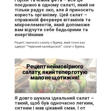
поєднано в одному салаті, який не
тільки радує око, але й приносить
користь організму. Цей салат –
справжній феєрверк вітамінів та
мікроелементів, який допоможе
вам відчути себе бадьорими та
енергійними
Рецепт смачного салату з буряка, який точно вас
здивує! “Червоний калейдоскоп”: салат з буряка,
рецепти
0
Я довго шукала ідеальний салат –
такий, щоб був одночасно легким,
ситним і мав цікавий смак. І от