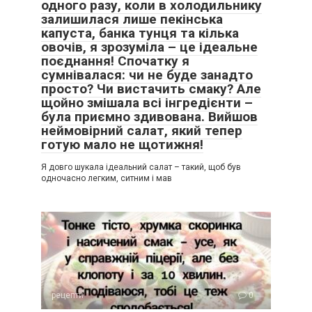
одного разу, коли в холодильнику
залишилася лише пекінська
капуста, банка тунця та кілька
овочів, я зрозуміла – це ідеальне
поєднання! Спочатку я
сумнівалася: чи не буде занадто
просто? Чи вистачить смаку? Але
щойно змішала всі інгредієнти –
була приємно здивована. Вийшов
неймовірний салат, який тепер
готую мало не щотижня!
Я довго шукала ідеальний салат – такий, щоб був
одночасно легким, ситним і мав
рецепти
0