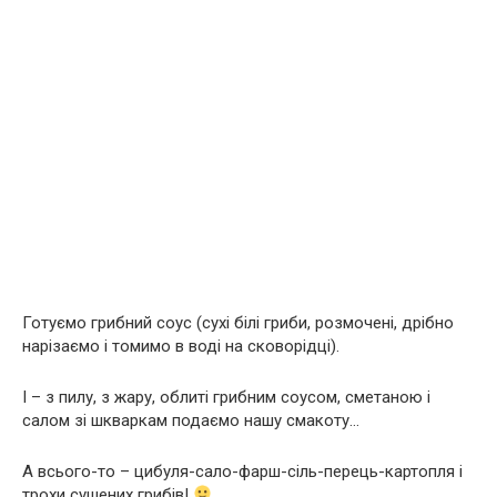
Готуємо грибний соус (сухі білі гриби, розмочені, дрібно
нарізаємо і томимо в воді на сковорідці).
І – з пилу, з жару, облиті грибним соусом, сметаною і
салом зі шкваркам подаємо нашу смакоту…
А всього-то – цибуля-сало-фарш-сіль-перець-картопля і
трохи сушених грибів!