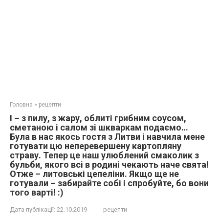
Головна
»
рецепти
І – з пилу, з жару, облиті грибним соусом,
сметаною і салом зі шкваркам подаємо…
Була в нас якось гостя з Литви і навчила мене
готувати цю неперевершену картопляну
страву. Тепер це наш улюблений смаколик з
бульби, якого всі в родині чекають наче свята!
Отже – литовські цепеліни. Якщо ще не
готували – забирайте собі і спробуйте, бо вони
того варті! :)
Дата публікації:
22.10.2019
рецепти