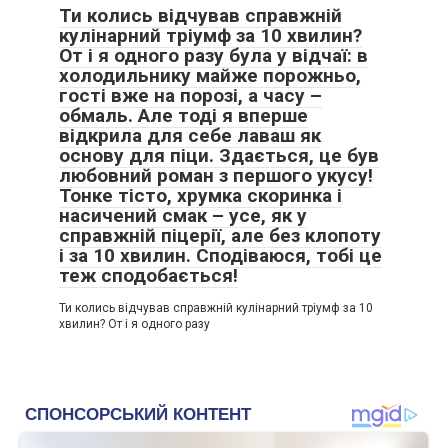
Ти колись відчував справжній
кулінарний тріумф за 10 хвилин?
От і я одного разу була у відчаї: в
холодильнику майже порожньо,
гості вже на порозі, а часу –
обмаль. Але тоді я вперше
відкрила для себе лаваш як
основу для піци. Здається, це був
любовний роман з першого укусу!
Тонке тісто, хрумка скоринка і
насичений смак – усе, як у
справжній піцерії, але без клопоту
і за 10 хвилин. Сподіваюся, тобі це
теж сподобається!
Ти колись відчував справжній кулінарний тріумф за 10
хвилин? От і я одного разу