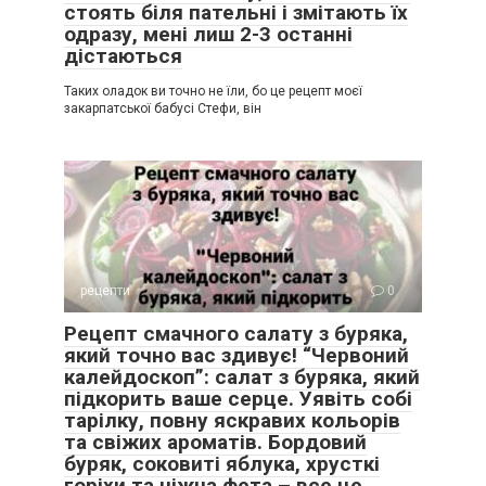
стоять біля пательні і змітають їх
одразу, мені лиш 2-3 останні
дістаються
Таких оладок ви точно не їли, бо це рецепт моєї
закарпатської бабусі Стефи, він
рецепти
0
Рецепт смачного салату з буряка,
який точно вас здивує! “Червоний
калейдоскоп”: салат з буряка, який
підкорить ваше серце. Уявіть собі
тарілку, повну яскравих кольорів
та свіжих ароматів. Бордовий
буряк, соковиті яблука, хрусткі
горіхи та ніжна фета – все це