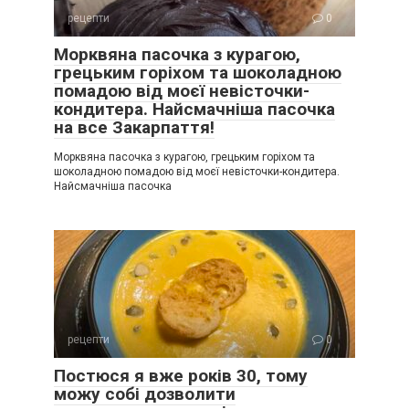
рецепти
0
Морквяна пасочка з курагою,
грецьким горіхом та шоколадною
помадою від моєї невісточки-
кондитера. Найсмачніша пасочка
на все Закарпаття!
Морквяна пасочка з курагою, грецьким горіхом та
шоколадною помадою від моєї невісточки-кондитера.
Найсмачніша пасочка
рецепти
0
Постюся я вже років 30, тому
можу собі дозволити