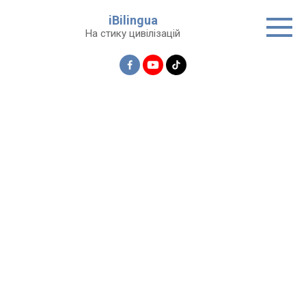
Перейти
iBilingua
до
На стику цивілізацій
вмісту