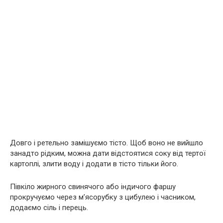
Довго і ретельно замішуємо тісто. Щоб воно не вийшло
занадто рідким, можна дати відстоятися соку від тертої
картоплі, злити воду і додати в тісто тільки його.
Півкіло жирного свинячого або індичого фаршу
прокручуємо через м’ясорубку з цибулею і часником,
додаємо сіль і перець.