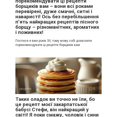
порекомендувати ці рецепти
борщиків вам – вони всі роками
перевірені, дуже смачні, ситні і
наваристі! Ось без перебільшення
п’ять найкращих рецептів пісного
борщу – різноманітних, ароматних
і поживних!
Постюся я вже років 30, тому можу собі дозволити
порекомендувати ці рецепти борщиків вам
рецепти
0
Таких оладок ви точно не їли, бо
це рецепт моєї закарпатської
бабусі Стефи, він найкращий у
світі! Я поки смажу, чоловік і сини