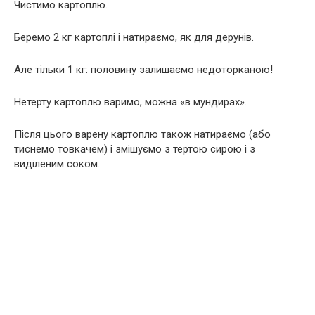
Чистимо картоплю.
Беремо 2 кг картоплі і натираємо, як для дерунів.
Але тільки 1 кг: половину залишаємо недоторканою!
Нетерту картоплю варимо, можна «в мундирах».
Після цього варену картоплю також натираємо (або
тиснемо товкачем) і змішуємо з тертою сирою і з
виділеним соком.