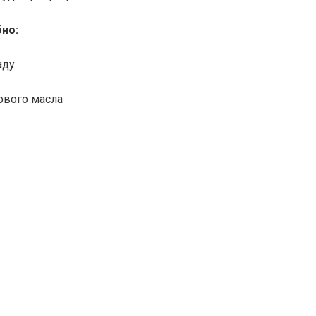
бно:
аду
ового масла