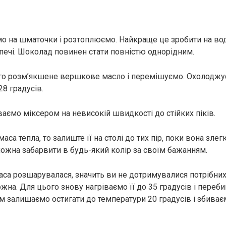
 на шматочки і розтоплюємо. Найкраще це зробити на водя
печі. Шоколад повинен стати повністю однорідним.
го розм’якшене вершкове масло і перемішуємо. Охолоджу
8 градусів.
ваємо міксером на невисокій швидкості до стійких піків.
аса тепла, то залиште її на столі до тих пір, поки вона злег
ожна забарвити в будь-який колір за своїм бажанням.
са розшарувалася, значить ви не дотримувалися потрібних
жна. Для цього знову нагріваємо її до 35 градусів і переб
м залишаємо остигати до температури 20 градусів і збиває