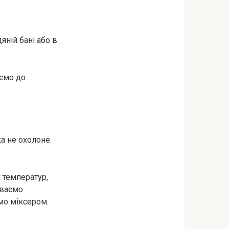
ній бані або в
ємо до
ка не охолоне.
 температур,
иваємо
мо міксером.