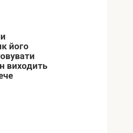
Ви
як його
товувати
ін виходить
ече