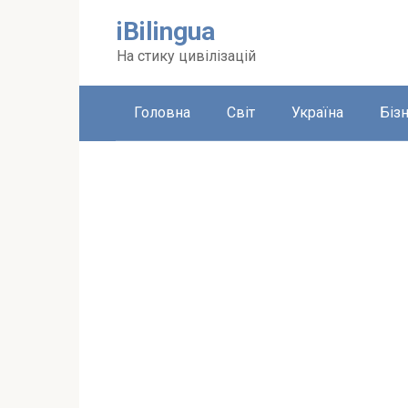
Перейти
iBilingua
до
вмісту
На стику цивілізацій
Головна
Світ
Україна
Біз