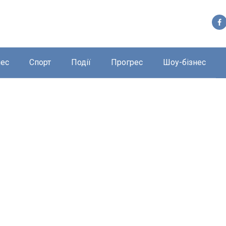
нес
Спорт
Події
Прогрес
Шоу-бізнес