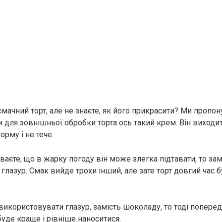
смачний торт, але не знаєте, як його прикрасити? Ми пропо
 для зовнішньої обробки торта ось такий крем. Він виходи
рму і не тече.
аєте, що в жарку погоду він може злегка підтавати, то за
глазур. Смак вийде трохи інший, але зате торт довгий час 
використовувати глазур, замість шоколаду, то тоді попере
 буде краще і рівніше наноситися.