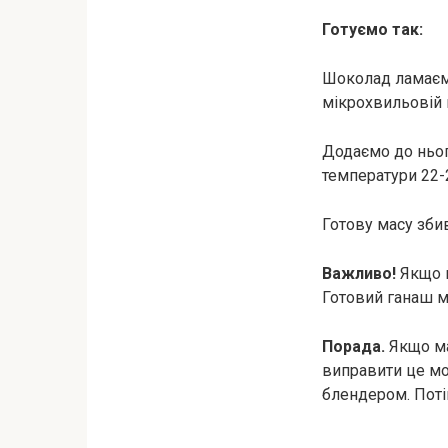
Готуємо так:
Шоколад ламаємо
мікрохвильовій 
Додаємо до ньо
температури 22-2
Готову масу зби
Важливо!
Якщо м
Готовий ганаш м
Порада.
Якщо ма
виправити це мо
блендером. Поті