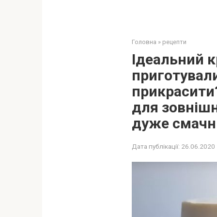
Головна
»
рецепти
Ідеальний к
приготували
прикрасити
для зовнішн
дуже смачни
Дата публікації:
26.06.2020