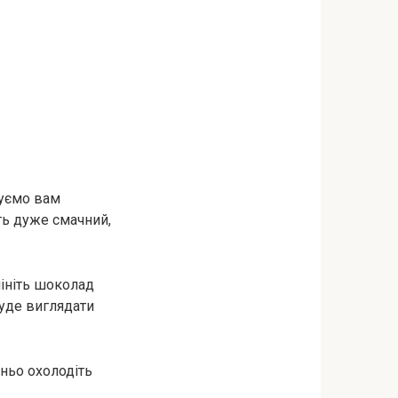
нуємо вам
ть дуже смачний,
мініть шоколад
буде виглядати
дньо охолодіть