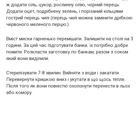
ж додати сіль, цукор, рослинну олію, чорний перець.
Додати оцет, подрібнену зелень, і порізаний кільцями
гострий перець чилі (перець чилі можна замінити дрібкою
червоного меленого перцю.).
Вміст миски гарненько перемішати. Залишити на столі на 3
години. За цей час підготувати банки. їх потрібно добре
помити. Розкласти заготовку по банкам, разом з соком
який вони виділили.
Стерилізувати 7-8 хвилин. Вийняти з води і закатати.
Перевернути кришкою вниз і укутати в що щось тепле.
Після того як вони повністю охолонути перенести в льох
або комору.