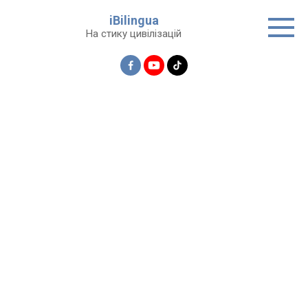
Перейти
iBilingua
до
На стику цивілізацій
вмісту