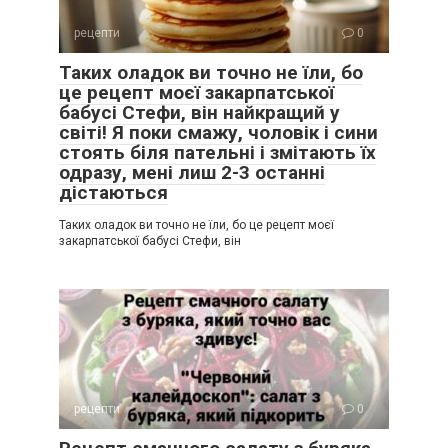
рецепти
0
Таких оладок ви точно не їли, бо
це рецепт моєї закарпатської
бабусі Стефи, він найкращий у
світі! Я поки смажу, чоловік і сини
стоять біля пательні і змітають їх
одразу, мені лиш 2-3 останні
дістаються
Таких оладок ви точно не їли, бо це рецепт моєї
закарпатської бабусі Стефи, він
рецепти
0