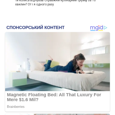
Ти колись відчував справжній кулінарний тріумф за 10
хвилин? От і я одного разу