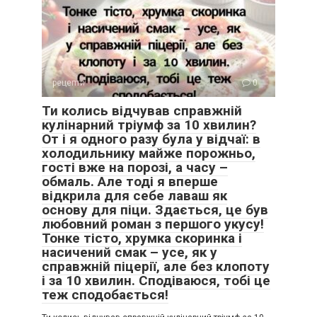
рецепти
0
Ти колись відчував справжній
кулінарний тріумф за 10 хвилин?
От і я одного разу була у відчаї: в
холодильнику майже порожньо,
гості вже на порозі, а часу –
обмаль. Але тоді я вперше
відкрила для себе лаваш як
основу для піци. Здається, це був
любовний роман з першого укусу!
Тонке тісто, хрумка скоринка і
насичений смак – усе, як у
справжній піцерії, але без клопоту
і за 10 хвилин. Сподіваюся, тобі це
теж сподобається!