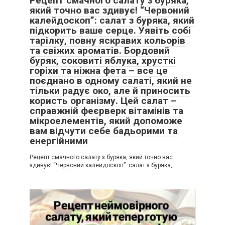
Рецепт смачного салату з буряка,
який точно вас здивує! “Червоний
калейдоскоп”: салат з буряка, який
підкорить ваше серце. Уявіть собі
тарілку, повну яскравих кольорів
та свіжих ароматів. Бордовий
буряк, соковиті яблука, хрусткі
горіхи та ніжна фета – все це
поєднано в одному салаті, який не
тільки радує око, але й приносить
користь організму. Цей салат –
справжній феєрверк вітамінів та
мікроелементів, який допоможе
вам відчути себе бадьорими та
енергійними
Рецепт смачного салату з буряка, який точно вас
здивує! “Червоний калейдоскоп”: салат з буряка,