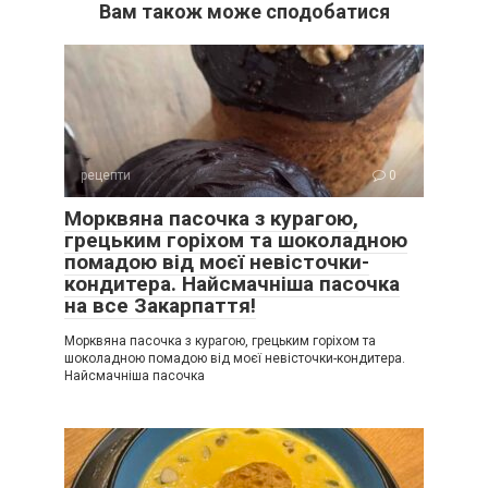
Вам також може сподобатися
рецепти
0
Морквяна пасочка з курагою,
грецьким горіхом та шоколадною
помадою від моєї невісточки-
кондитера. Найсмачніша пасочка
на все Закарпаття!
Морквяна пасочка з курагою, грецьким горіхом та
шоколадною помадою від моєї невісточки-кондитера.
Найсмачніша пасочка