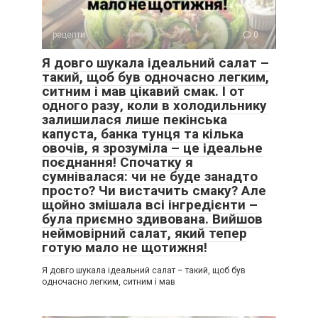
рецепти
0
Я довго шукала ідеальний салат –
такий, щоб був одночасно легким,
ситним і мав цікавий смак. І от
одного разу, коли в холодильнику
залишилася лише пекінська
капуста, банка тунця та кілька
овочів, я зрозуміла – це ідеальне
поєднання! Спочатку я
сумнівалася: чи не буде занадто
просто? Чи вистачить смаку? Але
щойно змішала всі інгредієнти –
була приємно здивована. Вийшов
неймовірний салат, який тепер
готую мало не щотижня!
Я довго шукала ідеальний салат – такий, щоб був
одночасно легким, ситним і мав