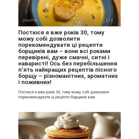
рецепти
0
Постюся я вже років 30, тому
можу собі дозволити
порекомендувати ці рецепти
борщиків вам – вони всі роками
перевірені, дуже смачні, ситні і
наваристі! Ось без перебільшення
п’ять найкращих рецептів пісного
борщу – різноманітних, ароматних
і поживних!
Постюся я вже років 30, тому можу собі дозволити
порекомендувати ці рецепти борщиків вам