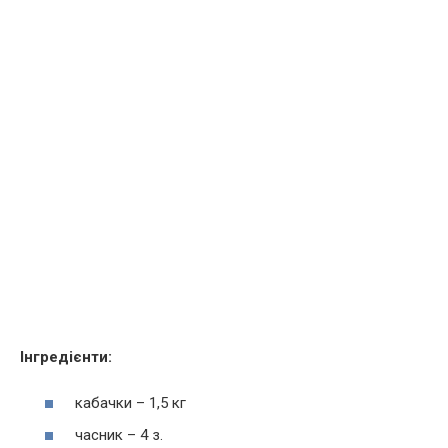
Інгредієнти:
кабачки – 1,5 кг
часник – 4 з.