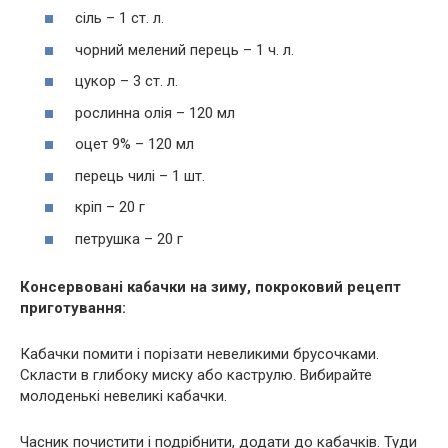
сіль – 1 ст. л.
чорний мелений перець – 1 ч. л.
цукор – 3 ст. л.
рослинна олія – 120 мл
оцет 9% – 120 мл
перець чилі – 1 шт.
кріп – 20 г
петрушка – 20 г
Консервовані кабачки на зиму, покроковий рецепт
приготування:
Кабачки помити і порізати невеликими брусочками.
Скласти в глибоку миску або каструлю. Вибирайте
молоденькі невеликі кабачки.
Часник почистити і подрібнити, додати до кабачків. Туди