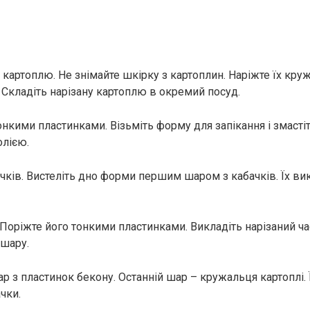
картоплю. Не знімайте шкірку з картоплин. Наріжте їх кр
Складіть нарізану картоплю в окремий посуд.
нкими пластинками. Візьміть форму для запікання і змастіт
лією.
бачків. Вистеліть дно форми першим шаром з кабачків. Їх в
 Поріжте його тонкими пластинками. Викладіть нарізаний ч
 шару.
ар з пластинок бекону. Останній шар – кружальця картоплі.
ачки.