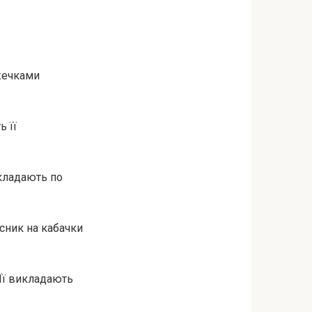
ужечками
ь її
икладають по
асник на кабачки
 Її викладають