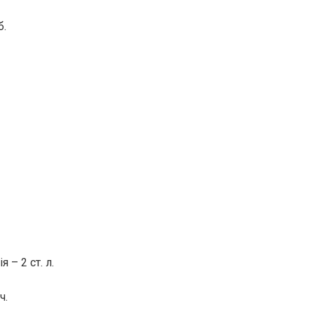
б.
 ​​2 ст. л.
ч.