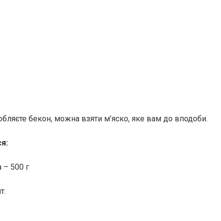
бляєте бекон, можна взяти м’яско, яке вам до вподоби.
я:
 – 500 г
т.