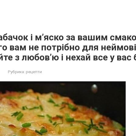
абачок і м’яско за вашим смако
го вам не потрібно для неймов
йте з любов’ю і нехай все у вас
Рубрика:
рецепти