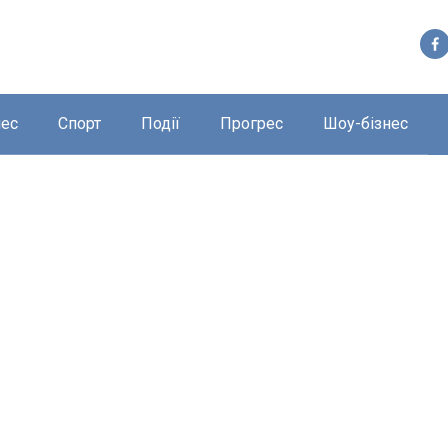
нес
Спорт
Події
Прогрес
Шоу-бізнес