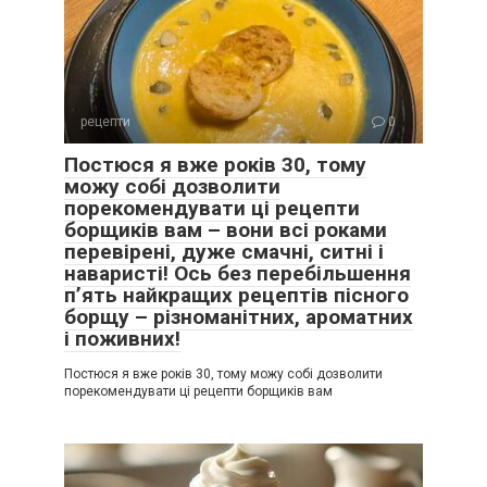
рецепти
0
Постюся я вже років 30, тому
можу собі дозволити
порекомендувати ці рецепти
борщиків вам – вони всі роками
перевірені, дуже смачні, ситні і
наваристі! Ось без перебільшення
п’ять найкращих рецептів пісного
борщу – різноманітних, ароматних
і поживних!
Постюся я вже років 30, тому можу собі дозволити
порекомендувати ці рецепти борщиків вам