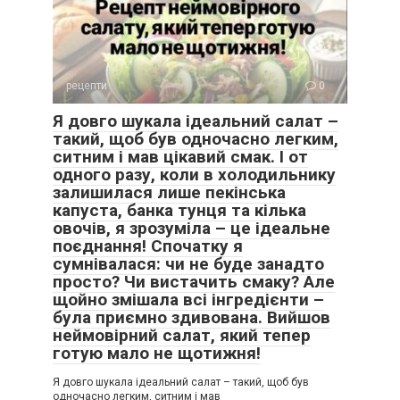
рецепти
0
Я довго шукала ідеальний салат –
такий, щоб був одночасно легким,
ситним і мав цікавий смак. І от
одного разу, коли в холодильнику
залишилася лише пекінська
капуста, банка тунця та кілька
овочів, я зрозуміла – це ідеальне
поєднання! Спочатку я
сумнівалася: чи не буде занадто
просто? Чи вистачить смаку? Але
щойно змішала всі інгредієнти –
була приємно здивована. Вийшов
неймовірний салат, який тепер
готую мало не щотижня!
Я довго шукала ідеальний салат – такий, щоб був
одночасно легким, ситним і мав