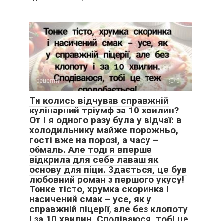
рецепти
0
Ти колись відчував справжній
кулінарний тріумф за 10 хвилин?
От і я одного разу була у відчаї: в
холодильнику майже порожньо,
гості вже на порозі, а часу –
обмаль. Але тоді я вперше
відкрила для себе лаваш як
основу для піци. Здається, це був
любовний роман з першого укусу!
Тонке тісто, хрумка скоринка і
насичений смак – усе, як у
справжній піцерії, але без клопоту
і за 10 хвилин. Сподіваюся, тобі це