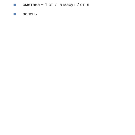
сметана – 1 ст. л. в масу і 2 ст. л.
зелень