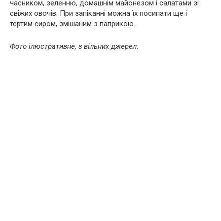
часником, зеленню, домашнім майонезом і салатами зі
свіжих овочів. При запіканні можна їх посипати ще і
тертим сиром, змішаним з паприкою.
Фото ілюстративне, з вільних джерел.