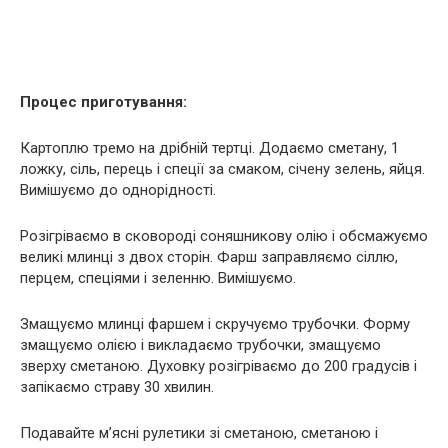
Процес приготування:
Картоплю тремо на дрібній тертці. Додаємо сметану, 1
ложку, сіль, перець і спеції за смаком, січену зелень, яйця.
Вимішуємо до однорідності.
Розігріваємо в сковороді соняшникову олію і обсмажуємо
великі млинці з двох сторін. Фарш заправляємо сіллю,
перцем, спеціями і зеленню. Вимішуємо.
Змащуємо млинці фаршем і скручуємо трубочки. Форму
змащуємо олією і викладаємо трубочки, змащуємо
зверху сметаною. Духовку розігріваємо до 200 градусів і
запікаємо страву 30 хвилин.
Подавайте м’ясні рулетики зі сметаною, сметаною і