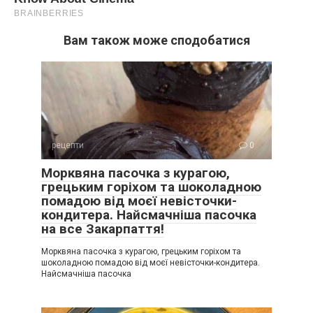
Вам також може сподобатися
рецепти
0
Морквяна пасочка з курагою,
грецьким горіхом та шоколадною
помадою від моєї невісточки-
кондитера. Найсмачніша пасочка
на все Закарпаття!
Морквяна пасочка з курагою, грецьким горіхом та
шоколадною помадою від моєї невісточки-кондитера.
Найсмачніша пасочка