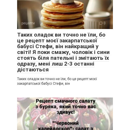
рецепти
0
Таких оладок ви точно не їли, бо
це рецепт моєї закарпатської
бабусі Стефи, він найкращий у
світі! Я поки смажу, чоловік і сини
стоять біля пательні і змітають їх
одразу, мені лиш 2-3 останні
дістаються
Таких оладок ви точно не їли, бо це рецепт моєї
закарпатської бабусі Стефи, він