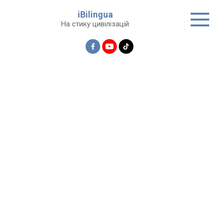
Перейти
iBilingua
до
На стику цивілізацій
вмісту