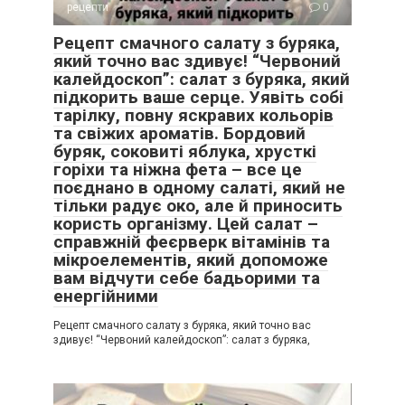
рецепти
0
Рецепт смачного салату з буряка,
який точно вас здивує! “Червоний
калейдоскоп”: салат з буряка, який
підкорить ваше серце. Уявіть собі
тарілку, повну яскравих кольорів
та свіжих ароматів. Бордовий
буряк, соковиті яблука, хрусткі
горіхи та ніжна фета – все це
поєднано в одному салаті, який не
тільки радує око, але й приносить
користь організму. Цей салат –
справжній феєрверк вітамінів та
мікроелементів, який допоможе
вам відчути себе бадьорими та
енергійними
Рецепт смачного салату з буряка, який точно вас
здивує! “Червоний калейдоскоп”: салат з буряка,