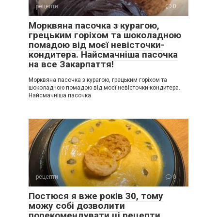
рецепти
0
Морквяна пасочка з курагою,
грецьким горіхом та шоколадною
помадою від моєї невісточки-
кондитера. Найсмачніша пасочка
на все Закарпаття!
Морквяна пасочка з курагою, грецьким горіхом та
шоколадною помадою від моєї невісточки-кондитера.
Найсмачніша пасочка
рецепти
0
Постюся я вже років 30, тому
можу собі дозволити
порекомендувати ці рецепти