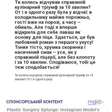
Ти колись відчував справжній
кулінарний тріумф за 10 хвилин?
От і я одного разу була у відчаї: в
холодильнику майже порожньо,
гості вже на порозі, а часу –
обмаль. Але тоді я вперше
відкрила для себе лаваш як
основу для піци. Здається, це був
любовний роман з першого укусу!
Тонке тісто, хрумка скоринка і
насичений смак – усе, як у
справжній піцерії, але без клопоту
і за 10 хвилин. Сподіваюся, тобі це
теж сподобається!
Ти колись відчував справжній кулінарний тріумф за 10
хвилин? От і я одного разу