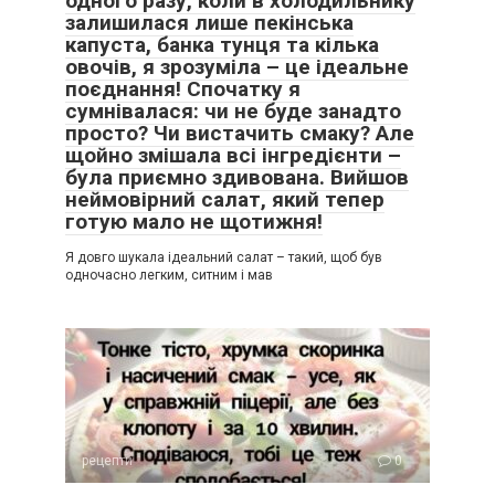
одного разу, коли в холодильнику
залишилася лише пекінська
капуста, банка тунця та кілька
овочів, я зрозуміла – це ідеальне
поєднання! Спочатку я
сумнівалася: чи не буде занадто
просто? Чи вистачить смаку? Але
щойно змішала всі інгредієнти –
була приємно здивована. Вийшов
неймовірний салат, який тепер
готую мало не щотижня!
Я довго шукала ідеальний салат – такий, щоб був
одночасно легким, ситним і мав
рецепти
0