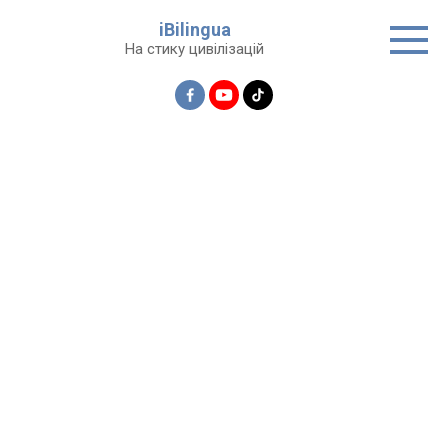
Перейти
iBilingua
до
На стику цивілізацій
вмісту