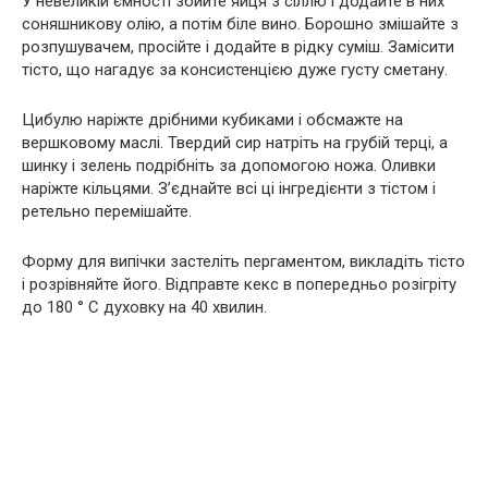
У невеликій ємності збийте яйця з сіллю і додайте в них
соняшникову олію, а потім біле вино. Борошно змішайте з
розпушувачем, просійте і додайте в рідку суміш. Замісити
тісто, що нагадує за консистенцією дуже густу сметану.
Цибулю наріжте дрібними кубиками і обсмажте на
вершковому маслі. Твердий сир натріть на грубій терці, а
шинку і зелень подрібніть за допомогою ножа. Оливки
наріжте кільцями. З’єднайте всі ці інгредієнти з тістом і
ретельно перемішайте.
Форму для випічки застеліть пергаментом, викладіть тісто
і розрівняйте його. Відправте кекс в попередньо розігріту
до 180 ° C духовку на 40 хвилин.