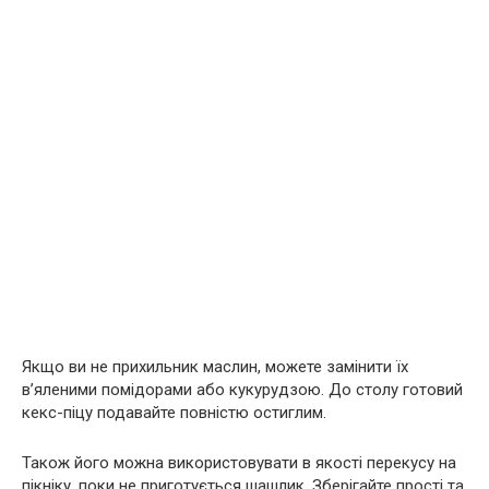
Якщо ви не прихильник маслин, можете замінити їх
в’яленими помідорами або кукурудзою. До столу готовий
кекс-піцу подавайте повністю остиглим.
Також його можна використовувати в якості перекусу на
пікніку, поки не приготується шашлик. Зберігайте прості та