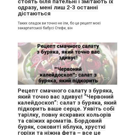
стоять біля пательні і змітають їх
одразу, мені лиш 2-3 останні
дістаються
Таких оладок ви точно не їли, бо це рецепт моєї
закарпатської бабусі Стефи, він
рецепти
0
Рецепт смачного салату з буряка,
який точно вас здивує! “Червоний
калейдоскоп”: салат з буряка, який
підкорить ваше серце. Уявіть собі
тарілку, повну яскравих кольорів
та свіжих ароматів. Бордовий
буряк, соковиті яблука, хрусткі
горіхи та ніжна фета – все це