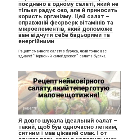
поєднано в одному салаті, який не
тільки радує око, але й приносить
користь організму. Цей салат –
справжній феєрверк вітамінів та
мікроелементів, який допоможе
вам відчути себе бадьорими та
енергійними
Рецепт смачного салату з буряка, який точно вас
здивує! “Червоний калейдоскоп”: салат з буряка,
рецепти
0
Я довго шукала ідеальний салат –
такий, щоб був одночасно легким,
ситним і мав цікавий смак. І от