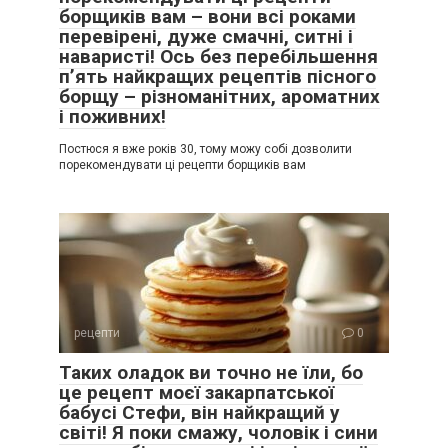
борщиків вам – вони всі роками
перевірені, дуже смачні, ситні і
наваристі! Ось без перебільшення
п’ять найкращих рецептів пісного
борщу – різноманітних, ароматних
і поживних!
Постюся я вже років 30, тому можу собі дозволити
порекомендувати ці рецепти борщиків вам
рецепти
0
Таких оладок ви точно не їли, бо
це рецепт моєї закарпатської
бабусі Стефи, він найкращий у
світі! Я поки смажу, чоловік і сини