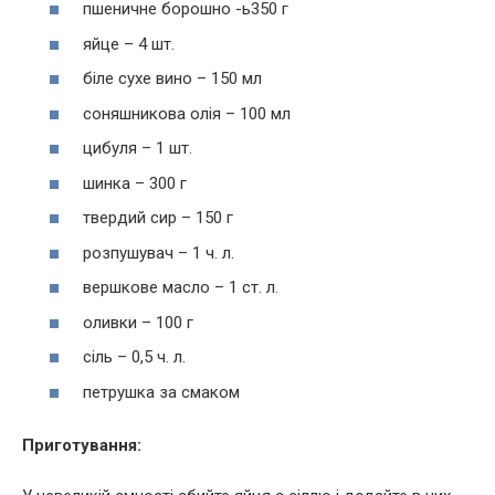
пшеничне борошно -ь350 г
яйце – 4 шт.
біле сухе вино – 150 мл
соняшникова олія – 100 мл
цибуля – 1 шт.
шинка – 300 г
твердий сир – 150 г
розпушувач – 1 ч. л.
вершкове масло – 1 ст. л.
оливки – 100 г
сіль – 0,5 ч. л.
петрушка за смаком
Приготування: