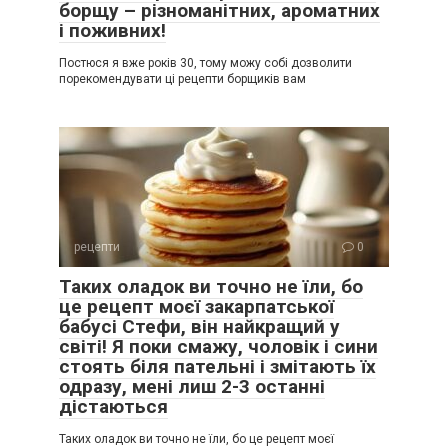
борщу – різноманітних, ароматних
і поживних!
Постюся я вже років 30, тому можу собі дозволити
порекомендувати ці рецепти борщиків вам
рецепти
0
Таких оладок ви точно не їли, бо
це рецепт моєї закарпатської
бабусі Стефи, він найкращий у
світі! Я поки смажу, чоловік і сини
стоять біля пательні і змітають їх
одразу, мені лиш 2-3 останні
дістаються
Таких оладок ви точно не їли, бо це рецепт моєї