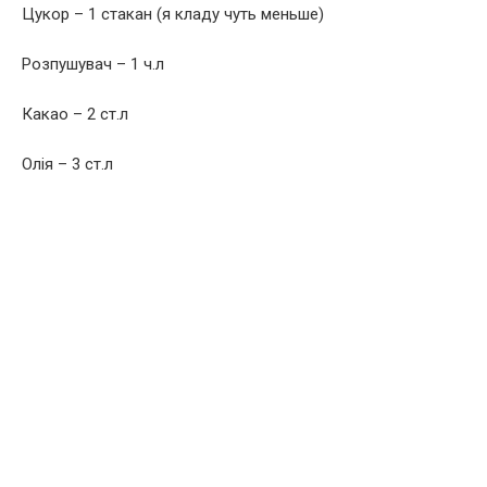
Цукор – 1 стакан (я кладу чуть меньше)
Розпушувач – 1 ч.л
Какао – 2 ст.л
Олія – ​​3 ст.л