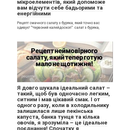
мікроелементів, який допоможе
вам відчути себе бадьорими та
енергійними
Рецепт смачного салату з буряка, який точно вас
здивує! “Червоний калейдоскоп”: салат з буряка,
рецепти
0
Я довго шукала ідеальний салат –
такий, щоб був одночасно легким,
ситним і мав цікавий смак. І от
одного разу, коли в холодильнику
залишилася лише пекінська
капуста, банка тунця та кілька
овочів, я зрозуміла – це ідеальне
поєднання! Спочатку я