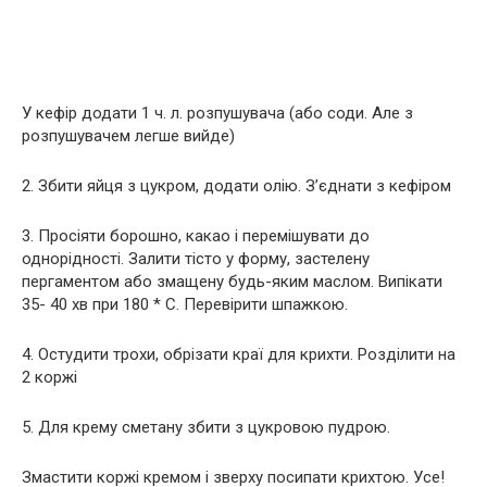
У кефір додати 1 ч. л. розпушувача (або соди. Але з
розпушувачем легше вийде)
2. Збити яйця з цукром, додати олію. З’єднати з кефіром
3. Просіяти борошно, какао і перемішувати до
однорідності. Залити тісто у форму, застелену
пергаментом або змащену будь-яким маслом. Випікати
35- 40 хв при 180 * С. Перевірити шпажкою.
4. Остудити трохи, обрізати краї для крихти. Розділити на
2 коржі
5. Для крему сметану збити з цукровою пудрою.
Змастити коржі кремом і зверху посипати крихтою. Усе!