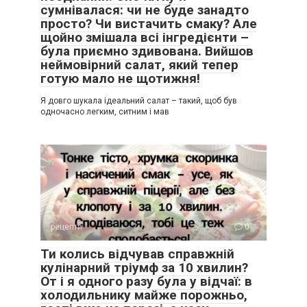
сумнівалася: чи не буде занадто
просто? Чи вистачить смаку? Але
щойно змішала всі інгредієнти –
була приємно здивована. Вийшов
неймовірний салат, який тепер
готую мало не щотижня!
Я довго шукала ідеальний салат – такий, щоб був
одночасно легким, ситним і мав
рецепти
0
Ти колись відчував справжній
кулінарний тріумф за 10 хвилин?
От і я одного разу була у відчаї: в
холодильнику майже порожньо,