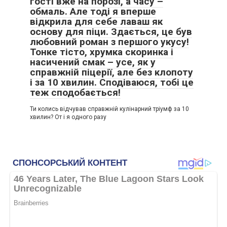
гості вже на порозі, а часу –
обмаль. Але тоді я вперше
відкрила для себе лаваш як
основу для піци. Здається, це був
любовний роман з першого укусу!
Тонке тісто, хрумка скоринка і
насичений смак – усе, як у
справжній піцерії, але без клопоту
і за 10 хвилин. Сподіваюся, тобі це
теж сподобається!
Ти колись відчував справжній кулінарний тріумф за 10
хвилин? От і я одного разу