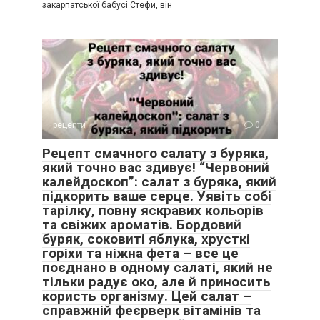
закарпатської бабусі Стефи, він
рецепти
0
Рецепт смачного салату з буряка,
який точно вас здивує! “Червоний
калейдоскоп”: салат з буряка, який
підкорить ваше серце. Уявіть собі
тарілку, повну яскравих кольорів
та свіжих ароматів. Бордовий
буряк, соковиті яблука, хрусткі
горіхи та ніжна фета – все це
поєднано в одному салаті, який не
тільки радує око, але й приносить
користь організму. Цей салат –
справжній феєрверк вітамінів та