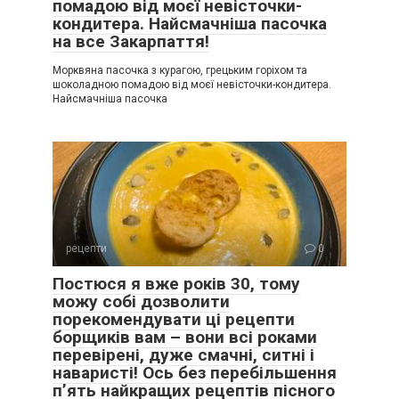
помадою від моєї невісточки-
кондитера. Найсмачніша пасочка
на все Закарпаття!
Морквяна пасочка з курагою, грецьким горіхом та
шоколадною помадою від моєї невісточки-кондитера.
Найсмачніша пасочка
рецепти
0
Постюся я вже років 30, тому
можу собі дозволити
порекомендувати ці рецепти
борщиків вам – вони всі роками
перевірені, дуже смачні, ситні і
наваристі! Ось без перебільшення
п’ять найкращих рецептів пісного