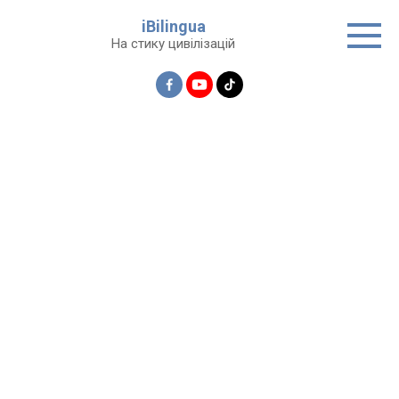
Перейти
iBilingua
до
На стику цивілізацій
вмісту