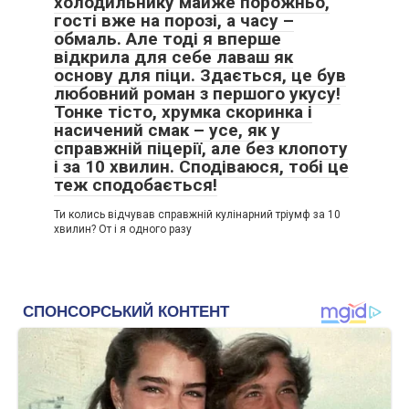
холодильнику майже порожньо,
гості вже на порозі, а часу –
обмаль. Але тоді я вперше
відкрила для себе лаваш як
основу для піци. Здається, це був
любовний роман з першого укусу!
Тонке тісто, хрумка скоринка і
насичений смак – усе, як у
справжній піцерії, але без клопоту
і за 10 хвилин. Сподіваюся, тобі це
теж сподобається!
Ти колись відчував справжній кулінарний тріумф за 10
хвилин? От і я одного разу