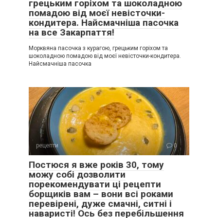
грецьким горіхом та шоколадною
помадою від моєї невісточки-
кондитера. Найсмачніша пасочка
на все Закарпаття!
Морквяна пасочка з курагою, грецьким горіхом та
шоколадною помадою від моєї невісточки-кондитера.
Найсмачніша пасочка
рецепти
0
Постюся я вже років 30, тому
можу собі дозволити
порекомендувати ці рецепти
борщиків вам – вони всі роками
перевірені, дуже смачні, ситні і
наваристі! Ось без перебільшення