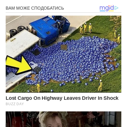
Змащуємо розтопленим вершковим маслом.
Присипаємо штрудель корицею.
Ставимо в розігріту до 180 градусів духовку і запікаємо
до готовності. Приблизно хвилин 30-40.
Готовий штрудель охолоджуємо, посипаємо цукровою
пудрою, розрізаємо на порційні шматки і подаємо до
столу!
Передрук без посилання на Ibilingua.com. заборонено.