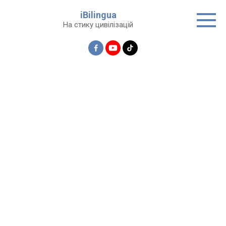
Перейти
iBilingua
до
На стику цивілізацій
вмісту