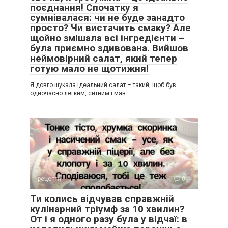
поєднання! Спочатку я
сумнівалася: чи не буде занадто
просто? Чи вистачить смаку? Але
щойно змішала всі інгредієнти –
була приємно здивована. Вийшов
неймовірний салат, який тепер
готую мало не щотижня!
Я довго шукала ідеальний салат – такий, щоб був
одночасно легким, ситним і мав
рецепти
0
Ти колись відчував справжній
кулінарний тріумф за 10 хвилин?
От і я одного разу була у відчаї: в