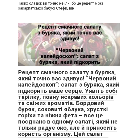
Таких оладок ви точно не їли, бо це рецепт моєї
закарпатської бабусі Стефи, він
рецепти
0
Рецепт смачного салату з буряка,
який точно вас здивує! “Червоний
калейдоскоп”: салат з буряка, який
підкорить ваше серце. Уявіть собі
тарілку, повну яскравих кольорів
та свіжих ароматів. Бордовий
буряк, соковиті яблука, хрусткі
горіхи та ніжна фета – все це
поєднано в одному салаті, який не
тільки радує око, але й приносить
користь організму. Цей салат –