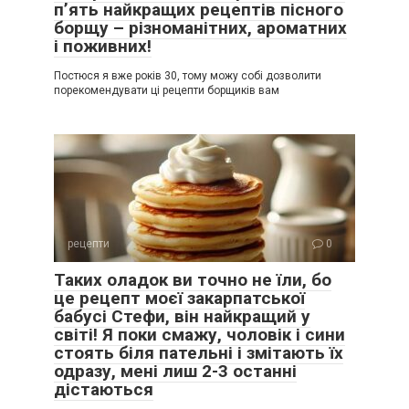
п’ять найкращих рецептів пісного
борщу – різноманітних, ароматних
і поживних!
Постюся я вже років 30, тому можу собі дозволити
порекомендувати ці рецепти борщиків вам
рецепти
0
Таких оладок ви точно не їли, бо
це рецепт моєї закарпатської
бабусі Стефи, він найкращий у
світі! Я поки смажу, чоловік і сини
стоять біля пательні і змітають їх
одразу, мені лиш 2-3 останні
дістаються