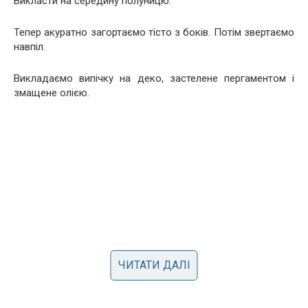
Викласти на середину полуницю.
Тепер акуратно загортаємо тісто з боків. Потім звертаємо
навпіл.
Викладаємо випічку на деко, застелене пергаментом і
змащене олією.
ЧИТАТИ ДАЛІ