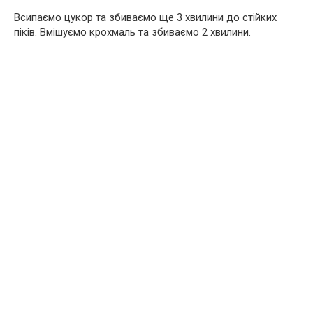
Всипаємо цукор та збиваємо ще 3 хвилини до стійких
піків. Вмішуємо крохмаль та збиваємо 2 хвилини.