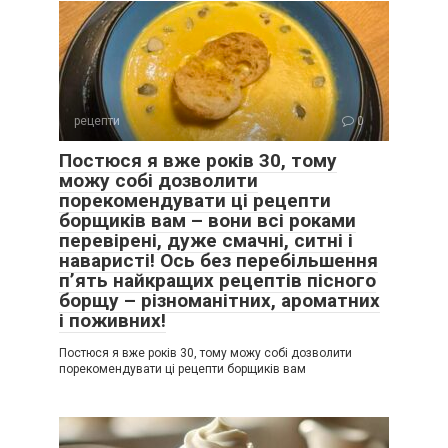
рецепти
0
Постюся я вже років 30, тому
можу собі дозволити
порекомендувати ці рецепти
борщиків вам – вони всі роками
перевірені, дуже смачні, ситні і
наваристі! Ось без перебільшення
п’ять найкращих рецептів пісного
борщу – різноманітних, ароматних
і поживних!
Постюся я вже років 30, тому можу собі дозволити
порекомендувати ці рецепти борщиків вам