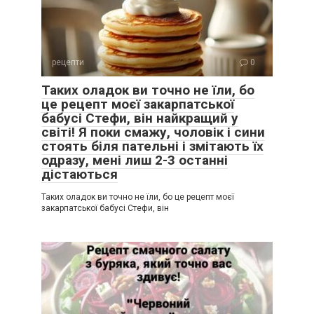
рецепти
0
Таких оладок ви точно не їли, бо
це рецепт моєї закарпатської
бабусі Стефи, він найкращий у
світі! Я поки смажу, чоловік і сини
стоять біля пательні і змітають їх
одразу, мені лиш 2-3 останні
дістаються
Таких оладок ви точно не їли, бо це рецепт моєї
закарпатської бабусі Стефи, він