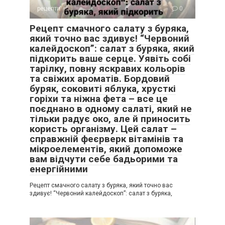
рецепти
0
Рецепт смачного салату з буряка,
який точно вас здивує! “Червоний
калейдоскоп”: салат з буряка, який
підкорить ваше серце. Уявіть собі
тарілку, повну яскравих кольорів
та свіжих ароматів. Бордовий
буряк, соковиті яблука, хрусткі
горіхи та ніжна фета – все це
поєднано в одному салаті, який не
тільки радує око, але й приносить
користь організму. Цей салат –
справжній феєрверк вітамінів та
мікроелементів, який допоможе
вам відчути себе бадьорими та
енергійними
Рецепт смачного салату з буряка, який точно вас
здивує! “Червоний калейдоскоп”: салат з буряка,