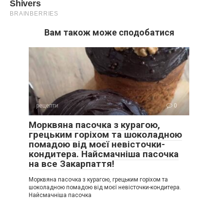
Вам також може сподобатися
рецепти
0
Морквяна пасочка з курагою,
грецьким горіхом та шоколадною
помадою від моєї невісточки-
кондитера. Найсмачніша пасочка
на все Закарпаття!
Морквяна пасочка з курагою, грецьким горіхом та
шоколадною помадою від моєї невісточки-кондитера.
Найсмачніша пасочка