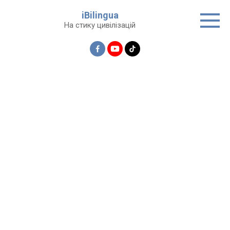
Перейти
iBilingua
до
На стику цивілізацій
вмісту