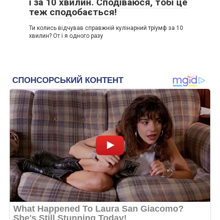
і за 10 хвилин. Сподіваюся, тобі це
теж сподобається!
Ти колись відчував справжній кулінарний тріумф за 10
хвилин? От і я одного разу