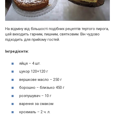
На відміну від більшості подібних рецептів тертого пирога,
цей виходить гарним, пишним, святковим. Він чудово
підходить для прийому гостей.
Інгредієнти:
яйця – 4 шт.
цукор 120+120 г
вершкове масло – 250 г
борошно – близько 450 г
розпушувач – 10 г
варення за смаком
крохмаль – 2 ч. л.