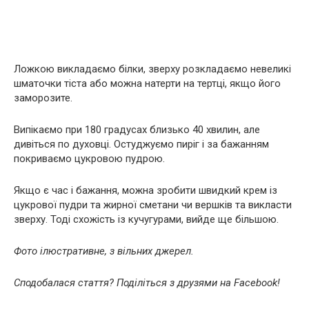
Ложкою викладаємо білки, зверху розкладаємо невеликі
шматочки тіста або можна натерти на тертці, якщо його
заморозите.
Випікаємо при 180 градусах близько 40 хвилин, але
дивіться по духовці. Остуджуємо пиріг і за бажанням
покриваємо цукровою пудрою.
Якщо є час і бажання, можна зробити швидкий крем із
цукрової пудри та жирної сметани чи вершків та викласти
зверху. Тоді схожість із кучугурами, вийде ще більшою.
Фото ілюстративне, з вільних джерел.
Сподобалася стаття? Поділіться з друзями на Facebook!