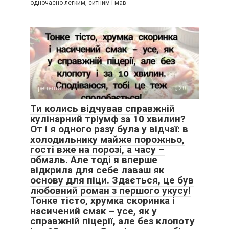
одночасно легким, ситним і мав
рецепти
0
Ти колись відчував справжній
кулінарний тріумф за 10 хвилин?
От і я одного разу була у відчаї: в
холодильнику майже порожньо,
гості вже на порозі, а часу –
обмаль. Але тоді я вперше
відкрила для себе лаваш як
основу для піци. Здається, це був
любовний роман з першого укусу!
Тонке тісто, хрумка скоринка і
насичений смак – усе, як у
справжній піцерії, але без клопоту