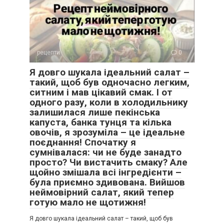
рецепти
0
Я довго шукала ідеальний салат –
такий, щоб був одночасно легким,
ситним і мав цікавий смак. І от
одного разу, коли в холодильнику
залишилася лише пекінська
капуста, банка тунця та кілька
овочів, я зрозуміла – це ідеальне
поєднання! Спочатку я
сумнівалася: чи не буде занадто
просто? Чи вистачить смаку? Але
щойно змішала всі інгредієнти –
була приємно здивована. Вийшов
неймовірний салат, який тепер
готую мало не щотижня!
Я довго шукала ідеальний салат – такий, щоб був