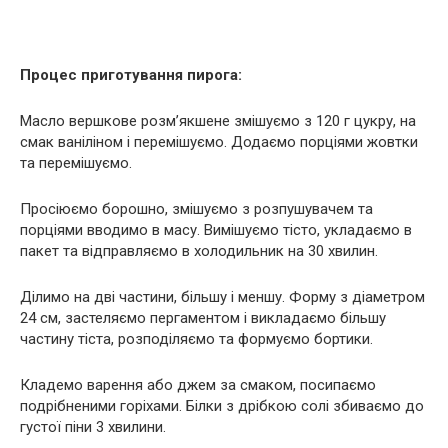
Процес приготування пирога:
Масло вершкове розм’якшене змішуємо з 120 г цукру, на
смак ваніліном і перемішуємо. Додаємо порціями жовтки
та перемішуємо.
Просіюємо борошно, змішуємо з розпушувачем та
порціями вводимо в масу. Вимішуємо тісто, укладаємо в
пакет та відправляємо в холодильник на 30 хвилин.
Ділимо на дві частини, більшу і меншу. Форму з діаметром
24 см, застеляємо пергаментом і викладаємо більшу
частину тіста, розподіляємо та формуємо бортики.
Кладемо варення або джем за смаком, посипаємо
подрібненими горіхами. Білки з дрібкою солі збиваємо до
густої піни 3 хвилини.