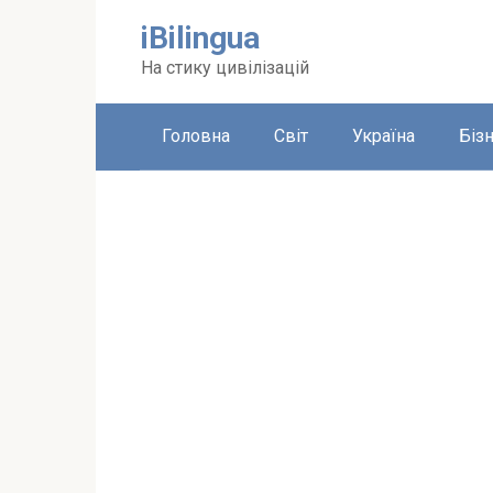
Перейти
iBilingua
до
вмісту
На стику цивілізацій
Головна
Світ
Україна
Біз