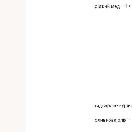
рідкий мед – 1 ч
відварене куряче
оливкова олія – 