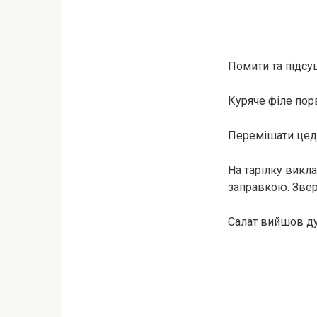
Помити та підсу
Куряче філе пор
Перемішати цедру
На тарілку викла
заправкою. Звер
Салат вийшов ду