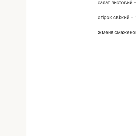
салат листовий –
огірок свіжий –
жменя смаженого