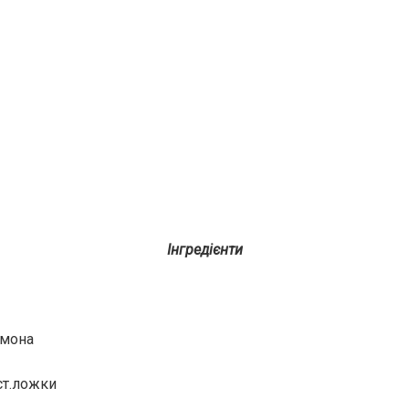
Інгредієнти
имона
ст.ложки