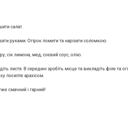
шити салат.
вати руками. Огірок помити та нарізати соломкою.
, сік лимона, мед, соєвий соус, олію.
діть листя. В середині зробіть місце та викладіть філе та ог
ху посипте арахісом.
же смачний і гарний!