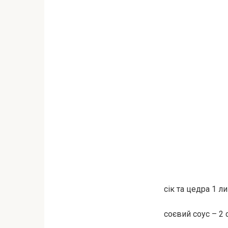
сік та цедра 1 л
соєвий соус – 2 