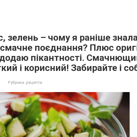
с, зелень – чому я раніше знал
 смачне поєднання? Плюс ориг
додаю пікантності. Смачнющий
кий і корисний! Забирайте і со
Рубрика:
рецепти