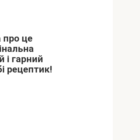
а про це
інальна
 і гарний
бі рецептик!