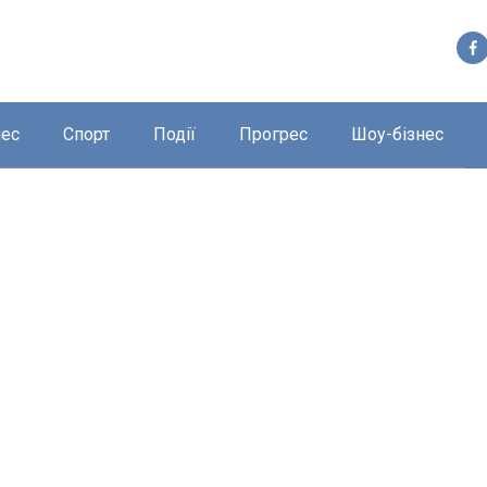
нес
Спорт
Події
Прогрес
Шоу-бізнес