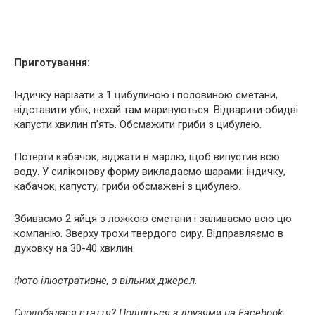
Приготування:
Індичку нарізати з 1 цибулиною і половиною сметани,
відставити убік, нехай там маринуються. Відварити обидві
капусти хвилин п’ять. Обсмажити гриби з цибулею.
Потерти кабачок, віджати в марлю, щоб випустив всю
воду. У силіконову форму викладаємо шарами: індичку,
кабачок, капусту, гриби обсмажені з цибулею.
Збиваємо 2 яйця з ложкою сметани і заливаємо всю цю
компанію. Зверху трохи твердого сиру. Відправляємо в
духовку на 30-40 хвилин.
Фото ілюстративне, з вільних джерел.
Сподобалася стаття? Поділіться з друзями на Facebook.