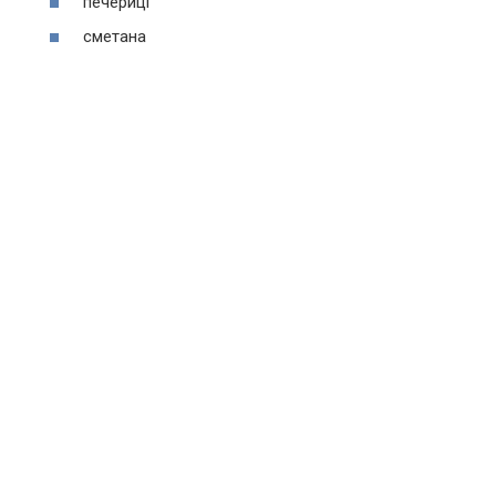
печериці
сметана