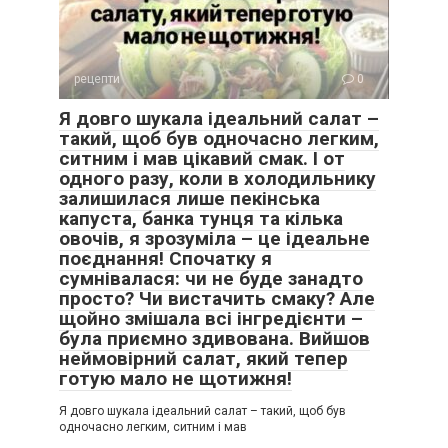
рецепти
0
Я довго шукала ідеальний салат –
такий, щоб був одночасно легким,
ситним і мав цікавий смак. І от
одного разу, коли в холодильнику
залишилася лише пекінська
капуста, банка тунця та кілька
овочів, я зрозуміла – це ідеальне
поєднання! Спочатку я
сумнівалася: чи не буде занадто
просто? Чи вистачить смаку? Але
щойно змішала всі інгредієнти –
була приємно здивована. Вийшов
неймовірний салат, який тепер
готую мало не щотижня!
Я довго шукала ідеальний салат – такий, щоб був
одночасно легким, ситним і мав