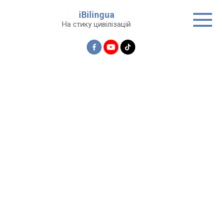
Перейти
iBilingua
до
На стику цивілізацій
вмісту