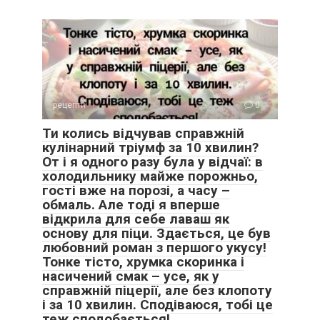
рецепти
0
Ти колись відчував справжній
кулінарний тріумф за 10 хвилин?
От і я одного разу була у відчаї: в
холодильнику майже порожньо,
гості вже на порозі, а часу –
обмаль. Але тоді я вперше
відкрила для себе лаваш як
основу для піци. Здається, це був
любовний роман з першого укусу!
Тонке тісто, хрумка скоринка і
насичений смак – усе, як у
справжній піцерії, але без клопоту
і за 10 хвилин. Сподіваюся, тобі це
теж сподобається!