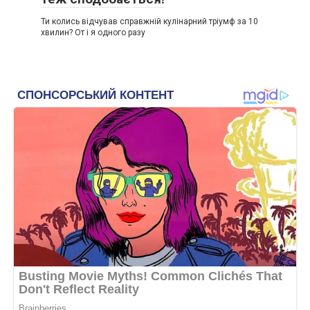
Ти колись відчував справжній кулінарний тріумф за 10
хвилин? От і я одного разу