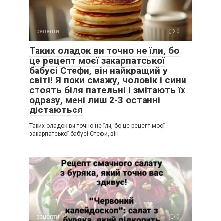
рецепти
0
Таких оладок ви точно не їли, бо
це рецепт моєї закарпатської
бабусі Стефи, він найкращий у
світі! Я поки смажу, чоловік і сини
стоять біля пательні і змітають їх
одразу, мені лиш 2-3 останні
дістаються
Таких оладок ви точно не їли, бо це рецепт моєї
закарпатської бабусі Стефи, він
рецепти
0