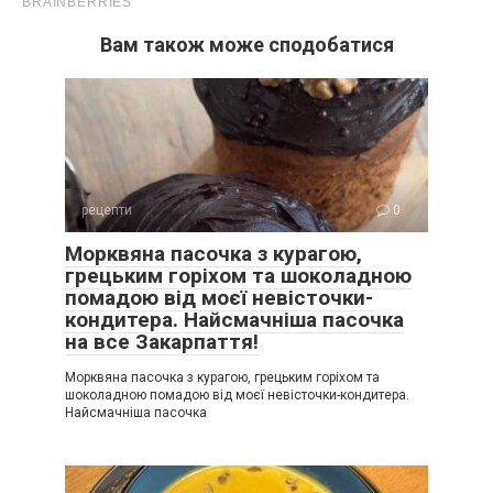
Вам також може сподобатися
рецепти
0
Морквяна пасочка з курагою,
грецьким горіхом та шоколадною
помадою від моєї невісточки-
кондитера. Найсмачніша пасочка
на все Закарпаття!
Морквяна пасочка з курагою, грецьким горіхом та
шоколадною помадою від моєї невісточки-кондитера.
Найсмачніша пасочка