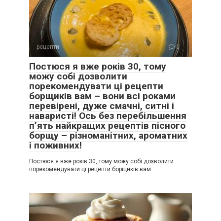
рецепти
0
Постюся я вже років 30, тому
можу собі дозволити
порекомендувати ці рецепти
борщиків вам – вони всі роками
перевірені, дуже смачні, ситні і
наваристі! Ось без перебільшення
п’ять найкращих рецептів пісного
борщу – різноманітних, ароматних
і поживних!
Постюся я вже років 30, тому можу собі дозволити
порекомендувати ці рецепти борщиків вам