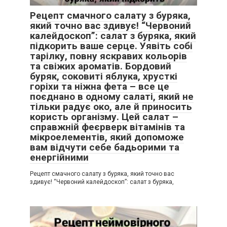
Рецепт смачного салату з буряка,
який точно вас здивує! “Червоний
калейдоскоп”: салат з буряка, який
підкорить ваше серце. Уявіть собі
тарілку, повну яскравих кольорів
та свіжих ароматів. Бордовий
буряк, соковиті яблука, хрусткі
горіхи та ніжна фета – все це
поєднано в одному салаті, який не
тільки радує око, але й приносить
користь організму. Цей салат –
справжній феєрверк вітамінів та
мікроелементів, який допоможе
вам відчути себе бадьорими та
енергійними
Рецепт смачного салату з буряка, який точно вас
здивує! “Червоний калейдоскоп”: салат з буряка,