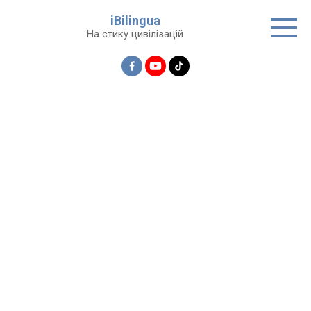
Перейти
iBilingua
до
На стику цивілізацій
вмісту