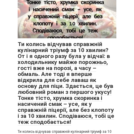
рецепти
0
Ти колись відчував справжній
кулінарний тріумф за 10 хвилин?
От і я одного разу була у відчаї: в
холодильнику майже порожньо,
гості вже на порозі, а часу –
обмаль. Але тоді я вперше
відкрила для себе лаваш як
основу для піци. Здається, це був
любовний роман з першого укусу!
Тонке тісто, хрумка скоринка і
насичений смак – усе, як у
справжній піцерії, але без клопоту
і за 10 хвилин. Сподіваюся, тобі це
теж сподобається!
Ти колись відчував справжній кулінарний тріумф за 10