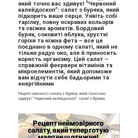
який точно вас здивує! “Червоний
калейдоскоп”: салат з буряка, який
підкорить ваше серце. Уявіть собі
тарілку, повну яскравих кольорів
та свіжих ароматів. Бордовий
буряк, соковиті яблука, хрусткі
горіхи та ніжна фета – все це
поєднано в одному салаті, який не
тільки радує око, але й приносить
користь організму. Цей салат –
справжній феєрверк вітамінів та
мікроелементів, який допоможе
вам відчути себе бадьорими та
енергійними
Рецепт смачного салату з буряка, який точно вас
здивує! “Червоний калейдоскоп”: салат з буряка,