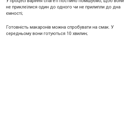
У процесі варіння спагеті постійно помішуємо, щоб вони
не приклеїлися один до одного чи не прилипли до дна
ємності;
Готовність макаронів можна спробувати на смак. У
середньому вони готуються 10 хвилин;