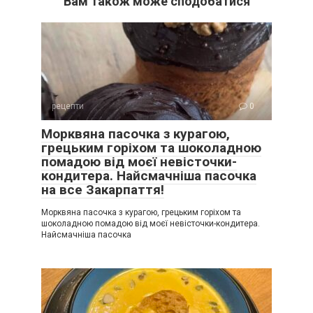
Вам також може сподобатися
рецепти
0
Морквяна пасочка з курагою,
грецьким горіхом та шоколадною
помадою від моєї невісточки-
кондитера. Найсмачніша пасочка
на все Закарпаття!
Морквяна пасочка з курагою, грецьким горіхом та
шоколадною помадою від моєї невісточки-кондитера.
Найсмачніша пасочка