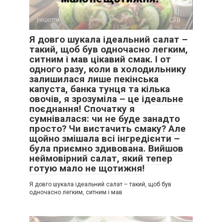
рецепти
0
Я довго шукала ідеальний салат –
такий, щоб був одночасно легким,
ситним і мав цікавий смак. І от
одного разу, коли в холодильнику
залишилася лише пекінська
капуста, банка тунця та кілька
овочів, я зрозуміла – це ідеальне
поєднання! Спочатку я
сумнівалася: чи не буде занадто
просто? Чи вистачить смаку? Але
щойно змішала всі інгредієнти –
була приємно здивована. Вийшов
неймовірний салат, який тепер
готую мало не щотижня!
Я довго шукала ідеальний салат – такий, щоб був
одночасно легким, ситним і мав