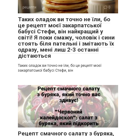
рецепти
0
Таких оладок ви точно не їли, бо
це рецепт моєї закарпатської
бабусі Стефи, він найкращий у
світі! Я поки смажу, чоловік і сини
стоять біля пательні і змітають їх
одразу, мені лиш 2-3 останні
дістаються
Таких оладок ви точно не їли, бо це рецепт моєї
закарпатської бабусі Стефи, він
рецепти
0
Рецепт смачного салату з буряка,