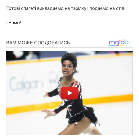
Готові спагеті викладаємо на тарілку і подаємо на стіл.
І – їмо!