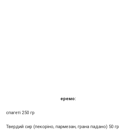
еремо:
cпaгeті 250 гр
Твepдий cиp (пeкopінo, пapмeзaн, гpaнa пaдaнo) 50 гр