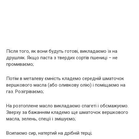
Після того, як вони будуть готові, викладаємо їх на
друшляк. Якщо паста з твердих сортів пшениці – не
промиваємо;
Потім в металеву ємність кладемо середній шматочок
вершкового масла (або оливкову олію) і поміщаємо на
газ. Розігріваємо;
На розтоплене масло викладаємо спагеті і обсмажуємо.
Зверху за бажанням кладемо ще шматочок вершкового
масла, зелень, спеції і змішуємо;
Всипаємо сир, натертий на дрібній терці;