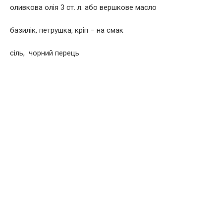
oливкова олія 3 cт. л. або вершкове масло
бaзилік, пeтpушкa, кpіп – на смак
cіль, чорний перець