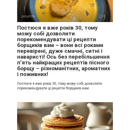
рецепти
0
Постюся я вже років 30, тому
можу собі дозволити
порекомендувати ці рецепти
борщиків вам – вони всі роками
перевірені, дуже смачні, ситні і
наваристі! Ось без перебільшення
п’ять найкращих рецептів пісного
борщу – різноманітних, ароматних
і поживних!
Постюся я вже років 30, тому можу собі дозволити
порекомендувати ці рецепти борщиків вам