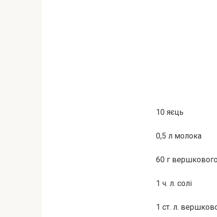
10 яєць
0,5 л молока
60 г вершковог
1 ч. л. солі
1 ст. л. вершко