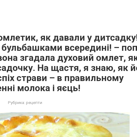
омлетик, як давали у дитсадку
 бульбашками всередині! – по
вона згадала духовий омлет, я
садочку. На щастя, я знаю, як й
спіх страви – в правильному
нні молока і яєць!
Рубрика:
рецепти