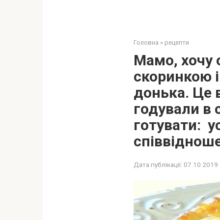
Головна
»
рецепти
Мамо, хочу 
скоринкою і
донька. Це 
годували в 
готувати: у
співвідноше
Дата публікації:
07.10.2019