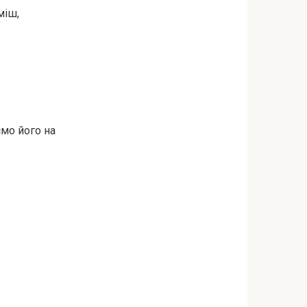
міш,
мо його на