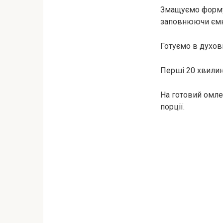
Змащуємо форму 
заповнюючи ємні
Готуємо в духовц
Перші 20 хвилин
На готовий омле
порції.