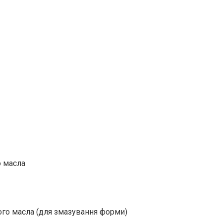
о масла
вого масла (для змазування форми)