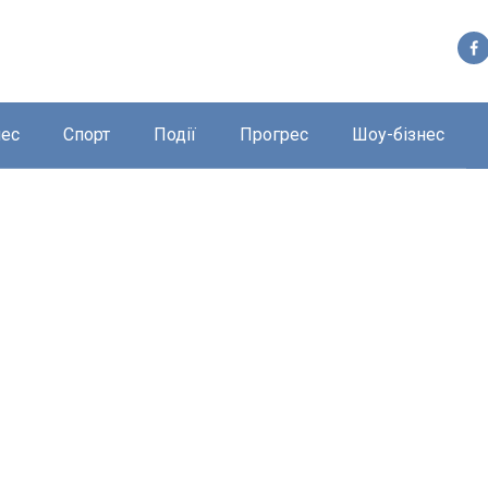
нес
Спорт
Події
Прогрес
Шоу-бізнес