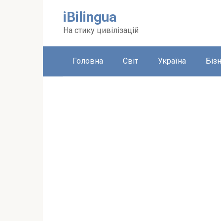
Перейти
iBilingua
до
вмісту
На стику цивілізацій
Головна
Світ
Україна
Біз