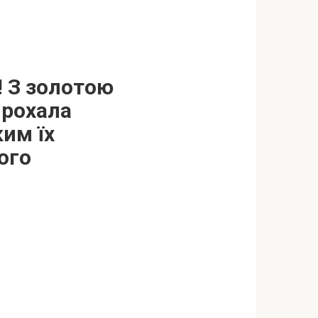
! З золотою
прохала
ким їх
ого