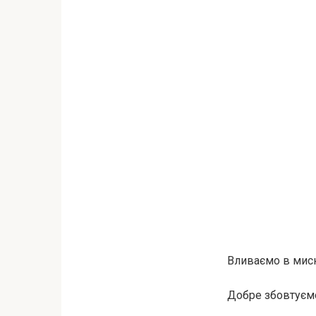
Вливаємо в миск
Добре збовтуємо