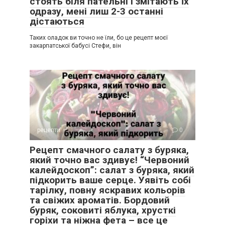
стоять біля пательні і змітають їх
одразу, мені лиш 2-3 останні
дістаються
Таких оладок ви точно не їли, бо це рецепт моєї
закарпатської бабусі Стефи, він
рецепти
0
Рецепт смачного салату з буряка,
який точно вас здивує! “Червоний
калейдоскоп”: салат з буряка, який
підкорить ваше серце. Уявіть собі
тарілку, повну яскравих кольорів
та свіжих ароматів. Бордовий
буряк, соковиті яблука, хрусткі
горіхи та ніжна фета – все це