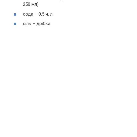
250 мл)
сода – 0,5 ч. л.
сіль – дрібка