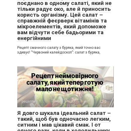
поєднано в одному салаті, який не
тільки радує око, але й приносить
користь організму. Цей салат –
справжній феєрверк вітамінів та
мікроелементів, який допоможе
вам відчути себе бадьорими та
енергійними
Рецепт смачного салату з буряка, який точно вас
здивує! “Червоний калейдоскоп”: салат з буряка,
рецепти
0
Я довго шукала ідеальний салат –
такий, щоб був одночасно легким,
ситним і мав цікавий смак. І от
одного разу, коли в холодильнику