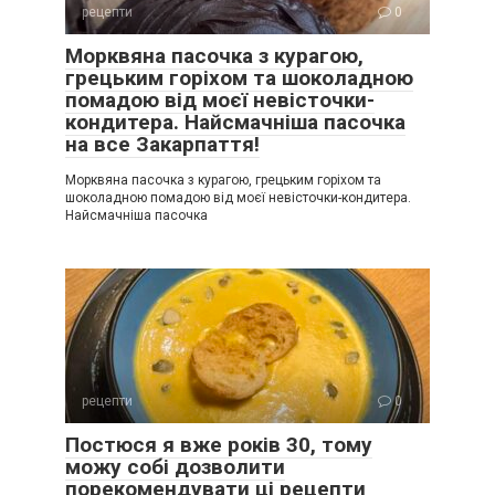
рецепти
0
Морквяна пасочка з курагою,
грецьким горіхом та шоколадною
помадою від моєї невісточки-
кондитера. Найсмачніша пасочка
на все Закарпаття!
Морквяна пасочка з курагою, грецьким горіхом та
шоколадною помадою від моєї невісточки-кондитера.
Найсмачніша пасочка
рецепти
0
Постюся я вже років 30, тому
можу собі дозволити
порекомендувати ці рецепти