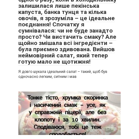
залишилася лише пекінська
капуста, банка тунця та кілька
овочів, я зрозуміла – це ідеальне
поєднання! Спочатку я
сумнівалася: чи не буде занадто
просто? Чи вистачить смаку? Але
щойно змішала всі інгредієнти –
була приємно здивована. Вийшов
неймовірний салат, який тепер
готую мало не щотижня!
Я довго шукала ідеальний салат – такий, щоб був
одночасно легким, ситним і мав
рецепти
0