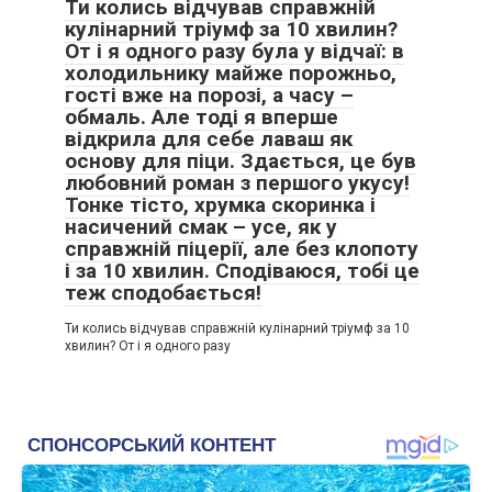
Ти колись відчував справжній
кулінарний тріумф за 10 хвилин?
От і я одного разу була у відчаї: в
холодильнику майже порожньо,
гості вже на порозі, а часу –
обмаль. Але тоді я вперше
відкрила для себе лаваш як
основу для піци. Здається, це був
любовний роман з першого укусу!
Тонке тісто, хрумка скоринка і
насичений смак – усе, як у
справжній піцерії, але без клопоту
і за 10 хвилин. Сподіваюся, тобі це
теж сподобається!
Ти колись відчував справжній кулінарний тріумф за 10
хвилин? От і я одного разу