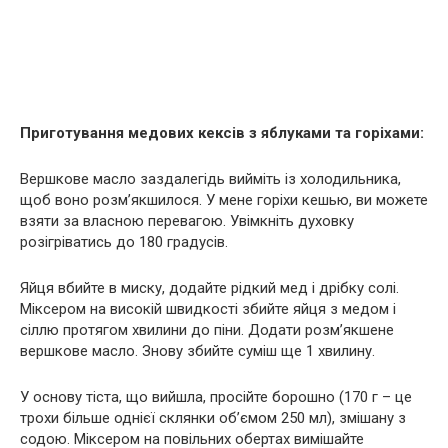
Приготування медових кексів з яблуками та горіхами:
Вершкове масло заздалегідь вийміть із холодильника,
щоб воно розм’якшилося. У мене горіхи кешью, ви можете
взяти за власною перевагою. Увімкніть духовку
розігріватись до 180 градусів.
Яйця вбийте в миску, додайте рідкий мед і дрібку солі.
Міксером на високій швидкості збийте яйця з медом і
сіллю протягом хвилини до піни. Додати розм’якшене
вершкове масло. Знову збийте суміш ще 1 хвилину.
У основу тіста, що вийшла, просійте борошно (170 г – це
трохи більше однієї склянки об’ємом 250 мл), змішану з
содою. Міксером на повільних обертах вимішайте