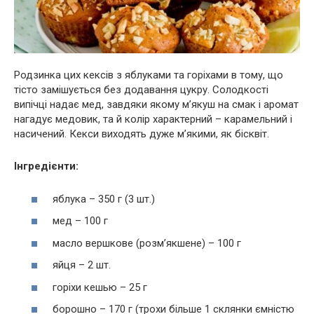
Родзинка цих кексів з яблуками та горіхами в тому, що
тісто замішується без додавання цукру. Солодкості
випічці надає мед, завдяки якому м’якуш на смак і аромат
нагадує медовик, та й колір характерний – карамельний і
насичений. Кекси виходять дуже м’якими, як бісквіт.
Інгредієнти:
яблука – 350 г (3 шт.)
мед – 100 г
масло вершкове (розм’якшене) – 100 г
яйця – 2 шт.
горіхи кешью – 25 г
борошно – 170 г (трохи більше 1 склянки ємністю