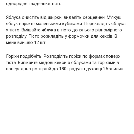
однорідне гладеньке тісто.
Яблука очистіть від шкірки, видаліть серцевини. М’якуш
яблук наріжте маленькими кубиками. Перекладіть яблука
у тісто. Вмішайте яблука в тісто до їхнього рівномірного
розподілу. Тісто розкладіть у формочки для кексів. В
мене вийшло 12 шт.
Горіхи подрібніть. Розподіліть горіхи по формах поверх
тіста. Випікайте медові кекси з яблуками та горіхами в
попередньо розігрітій до 180 градусів духовці 25 хвилин.