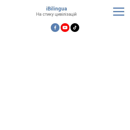
Перейти
iBilingua
до
На стику цивілізацій
вмісту