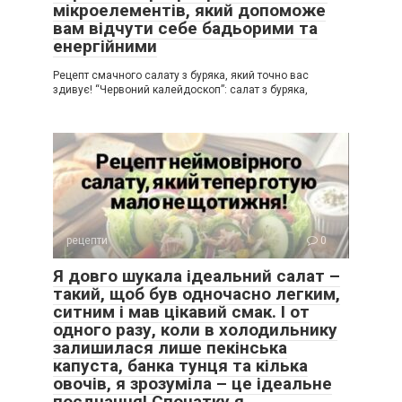
мікроелементів, який допоможе
вам відчути себе бадьорими та
енергійними
Рецепт смачного салату з буряка, який точно вас
здивує! “Червоний калейдоскоп”: салат з буряка,
рецепти
0
Я довго шукала ідеальний салат –
такий, щоб був одночасно легким,
ситним і мав цікавий смак. І от
одного разу, коли в холодильнику
залишилася лише пекінська
капуста, банка тунця та кілька
овочів, я зрозуміла – це ідеальне
поєднання! Спочатку я