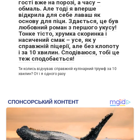
гості вже на порозі, а часу –
обмаль. Але тоді я вперше
відкрила для себе лаваш як
основу для піци. Здається, це був
любовний роман з першого укусу!
Тонке тісто, хрумка скоринка і
насичений смак – усе, як у
справжній піцерії, але без клопоту
і за 10 хвилин. Сподіваюся, тобі це
теж сподобається!
Ти колись відчував справжній кулінарний тріумф за 10
хвилин? От і я одного разу