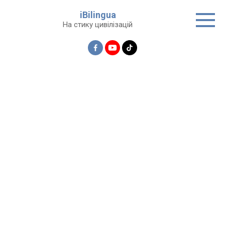
Перейти
iBilingua
до
На стику цивілізацій
вмісту