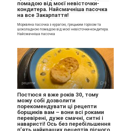
помадою від моєї невісточки-
кондитера. Найсмачніша пасочка
на все Закарпаття!
Морквяна пасочка з курагою, грецьким горіхом та
шоколадною помадою від моєї невісточки-кондитера.
Найсмачніша пасочка
рецепти
0
Постюся я вже років 30, тому
можу собі дозволити
порекомендувати ці рецепти
борщиків вам – вони всі роками
перевірені, дуже смачні, ситні і
наваристі! Ось без перебільшення
п’ять найкращих рецептів пісного