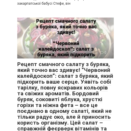
закарпатської бабусі Стефи, він
рецепти
0
Рецепт смачного салату з буряка,
який точно вас здивує! “Червоний
калейдоскоп”: салат з буряка, який
підкорить ваше серце. Уявіть собі
тарілку, повну яскравих кольорів
та свіжих ароматів. Бордовий
буряк, соковиті яблука, хрусткі
горіхи та ніжна фета – все це
поєднано в одному салаті, який не
тільки радує око, але й приносить
користь організму. Цей салат –
справжній феєрверк вітамінів та