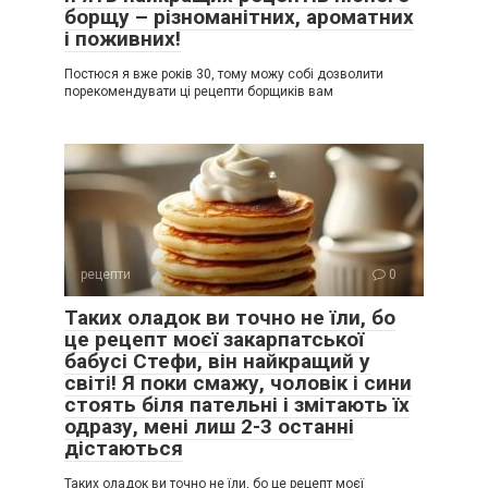
борщу – різноманітних, ароматних
і поживних!
Постюся я вже років 30, тому можу собі дозволити
порекомендувати ці рецепти борщиків вам
рецепти
0
Таких оладок ви точно не їли, бо
це рецепт моєї закарпатської
бабусі Стефи, він найкращий у
світі! Я поки смажу, чоловік і сини
стоять біля пательні і змітають їх
одразу, мені лиш 2-3 останні
дістаються
Таких оладок ви точно не їли, бо це рецепт моєї