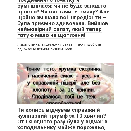
сумнівалася: чи не буде занадто
просто? Чи вистачить смаку? Але
щойно змішала всі інгредієнти –
була приємно здивована. Вийшов
неймовірний салат, який тепер
готую мало не щотижня!
Я довго шукала ідеальний салат – такий, щоб був
одночасно легким, ситним і мав
рецепти
0
Ти колись відчував справжній
кулінарний тріумф за 10 хвилин?
От і я одного разу була у відчаї: в
холодильнику майже порожньо,