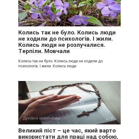
Духовна скарбничка
0
Колись так не було. Колись люди
не ходили до психологів. І жили.
Колись люди не розлучалися.
Тepпiли. Мовчали
Колись так не було. Колись люди не ходили до
психологів. І жили. Колись люди
Духовна скарбничка
0
Великий піст – це час, який варто
використати для праці над собою,