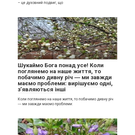
– це духовний подвиг, що
Духовна скарбничка
0
Шукаймо Бога понад усе! Коли
поглянемо на наше життя, то
побачимо дивну річ ― ми завжди
маємо проблеми: вирішуємо одні,
з’являються інші
Коли поглянемо на наше життя, то побачимо дивну річ
― ми завжди маємо проблеми: