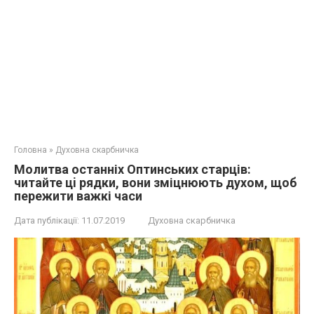
Головна
»
Духовна скарбничка
Молитва останніх Оптинських старців:
читaйте цi pядки, вони зміцнюють духом, щоб
пережити важкі часи
Дата публікації:
11.07.2019
Духовна скарбничка