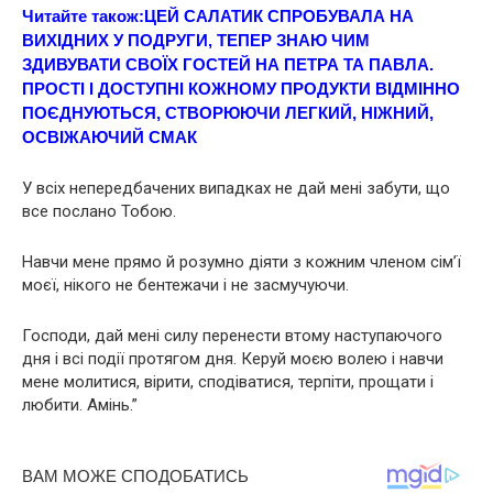
Читайте також:
ЦEЙ САЛАТИК СПРОБУВАЛА НА
ВИХІДНИХ У ПОДРУГИ, ТЕПЕР ЗНАЮ ЧИМ
ЗДИВУВАТИ СВОЇХ ГОСТЕЙ НА ПЕТРА ТА ПАВЛА.
ПРОСТІ І ДОСТУПНІ КОЖНОМУ ПРОДУКТИ ВІДМІННО
ПОЄДНУЮТЬСЯ, СТВОРЮЮЧИ ЛЕГКИЙ, НІЖНИЙ,
ОСВІЖАЮЧИЙ СМАК
У всіх непередбачених випадках не дай мені забути, що
все послано Тобою.
Навчи мене прямо й розумно діяти з кожним члeнoм сім’ї
моєї, нікого не бентежачи і не засмучуючи.
Господи, дай мені силу перенести втому наступаючого
дня і всі події протягом дня. Керуй моєю волею і навчи
мене молитися, вірити, сподіватися, терпiти, прощати і
любити. Амінь.”