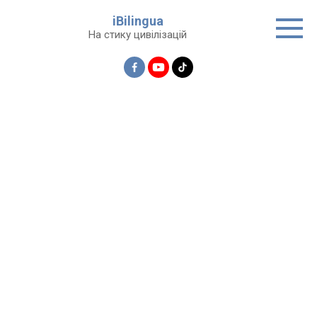
Перейти
iBilingua
до
На стику цивілізацій
вмісту