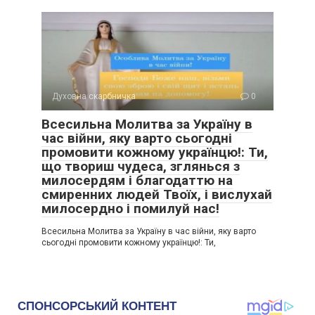
Духовна скарбничка
0
Всесильна Молитва за Україну в
час війни, яку варто сьогодні
промовити кожному українцю!: Ти,
що твориш чудеса, зглянься з
милосердям і благодаттю на
смиренних людей Твоїх, і вислухай
милосердно і помилуй нас!
Всесильна Молитва за Україну в час війни, яку варто
сьогодні промовити кожному українцю!: Ти,