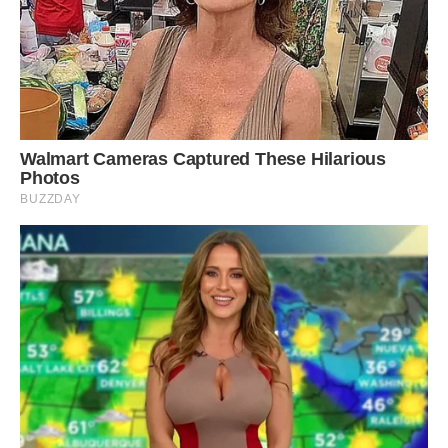
композицію. Ось так легко можна зробити
приголомшливу закуску для будь-якого столу:
обов’язково скористайтеся цим рецептом і здивуєте всіх
своїми талантами.
Приємного всім апетиту і яскравого настрою.