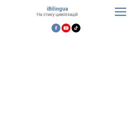
Перейти
iBilingua
до
На стику цивілізацій
вмісту