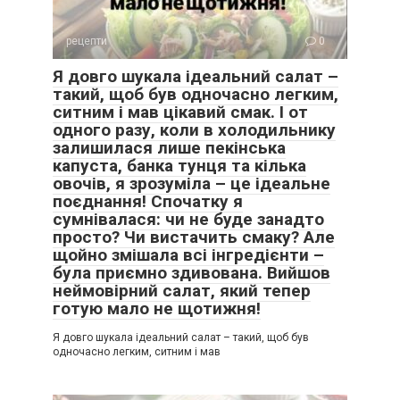
рецепти
0
Я довго шукала ідеальний салат –
такий, щоб був одночасно легким,
ситним і мав цікавий смак. І от
одного разу, коли в холодильнику
залишилася лише пекінська
капуста, банка тунця та кілька
овочів, я зрозуміла – це ідеальне
поєднання! Спочатку я
сумнівалася: чи не буде занадто
просто? Чи вистачить смаку? Але
щойно змішала всі інгредієнти –
була приємно здивована. Вийшов
неймовірний салат, який тепер
готую мало не щотижня!
Я довго шукала ідеальний салат – такий, щоб був
одночасно легким, ситним і мав