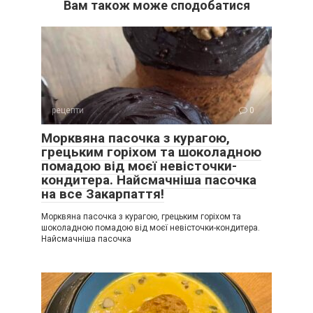
Вам також може сподобатися
рецепти
0
Морквяна пасочка з курагою,
грецьким горіхом та шоколадною
помадою від моєї невісточки-
кондитера. Найсмачніша пасочка
на все Закарпаття!
Морквяна пасочка з курагою, грецьким горіхом та
шоколадною помадою від моєї невісточки-кондитера.
Найсмачніша пасочка