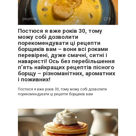
рецепти
0
Постюся я вже років 30, тому
можу собі дозволити
порекомендувати ці рецепти
борщиків вам – вони всі роками
перевірені, дуже смачні, ситні і
наваристі! Ось без перебільшення
п’ять найкращих рецептів пісного
борщу – різноманітних, ароматних
і поживних!
Постюся я вже років 30, тому можу собі дозволити
порекомендувати ці рецепти борщиків вам