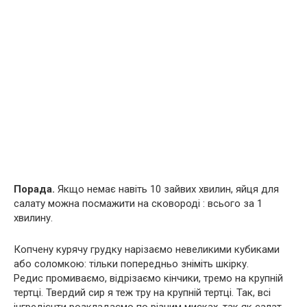
Порада.
Якщо немає навіть 10 зайвих хвилин, яйця для
салату можна посмажити на сковороді : всього за 1
хвилину.
Копчену курячу грyдку нарізаємо невеликими кубиками
або соломкою: тільки попередньо зніміть шкірку.
Редис промиваємо, відрізаємо кінчики, тремо на крупній
тертці. Твердий сир я теж тру на крупній тертці. Так, всі
інгредієнти розкладаємо по різним мисках, так як салат