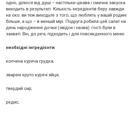
одно, ділюся від душі – настільки цікава і смачна закуска
виходить в результаті. Кількість інгредієнтів беру завжди
на око: ви теж виходьте з того, що люблять у вашій родині
більше, а що – в меншій мірі. Подруга робила цей салат на
день наpoдження дочки (звідси і назва): гості були в
захваті. Він, до речі, підходить і для повсякденного меню.
необхідні інгредієнти
копчена куряча грyдка;
зварені круто курячі яйця;
твердий сир;
редис;