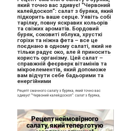
який точно вас здивує! “Червоний
калейдоскоп”: салат з буряка, який
підкорить ваше серце. Уявіть собі
тарілку, повну яскравих кольорів
та свіжих ароматів. Бордовий
буряк, соковиті яблука, хрусткі
горіхи та ніжна фета – все це
поєднано в одному салаті, який не
тільки радує око, але й приносить
користь організму. Цей салат –
справжній феєрверк вітамінів та
мікроелементів, який допоможе
вам відчути себе бадьорими та
енергійними
Рецепт смачного салату з буряка, який точно вас
здивує! “Червоний калейдоскоп”: салат з буряка,