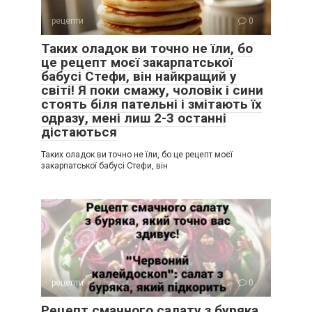
рецепти
0
Таких оладок ви точно не їли, бо
це рецепт моєї закарпатської
бабусі Стефи, він найкращий у
світі! Я поки смажу, чоловік і сини
стоять біля пательні і змітають їх
одразу, мені лиш 2-3 останні
дістаються
Таких оладок ви точно не їли, бо це рецепт моєї
закарпатської бабусі Стефи, він
рецепти
0
Рецепт смачного салату з буряка,