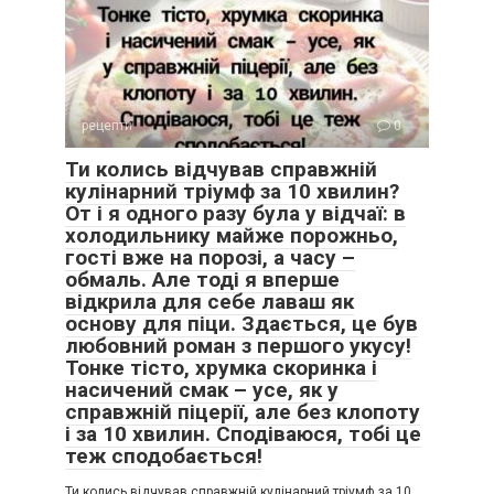
рецепти
0
Ти колись відчував справжній
кулінарний тріумф за 10 хвилин?
От і я одного разу була у відчаї: в
холодильнику майже порожньо,
гості вже на порозі, а часу –
обмаль. Але тоді я вперше
відкрила для себе лаваш як
основу для піци. Здається, це був
любовний роман з першого укусу!
Тонке тісто, хрумка скоринка і
насичений смак – усе, як у
справжній піцерії, але без клопоту
і за 10 хвилин. Сподіваюся, тобі це
теж сподобається!
Ти колись відчував справжній кулінарний тріумф за 10