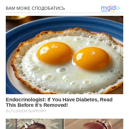
Першим шаром буде куряче філе, на ньому робимо
сіточку з майонезу.
Потім викладаємо яйця, змащуємо майонезом.
Далі чергуємо в такому порядку: зелена цибуля, сіль за
смаком, майонез, тертий сир, майонез.
Останнім шаром викладаємо тертий редис, прикрашаємо
смужками огірка.
Салат «Улюблена дочка» виходить повітряним і пишним:
за рахунок того, що всі інгредієнти ми викладаємо
шарами, не приминаючи їх. Прості і доступні кожному
продукти відмінно поєднуються, створюючи легкий,
ніжний, освіжаючий смак.