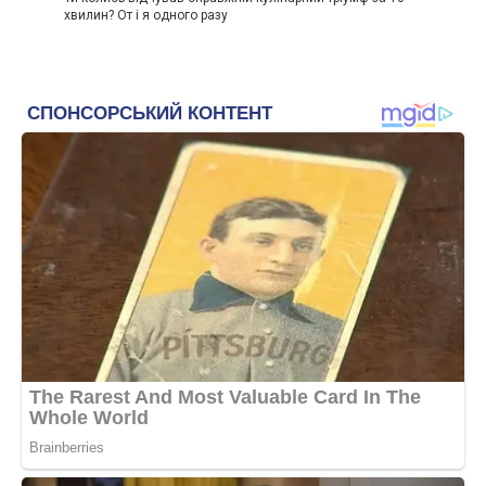
хвилин? От і я одного разу