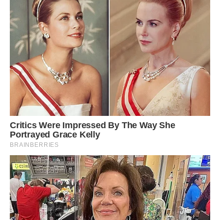
Прикраса з огіркових смужок тільки доповнює