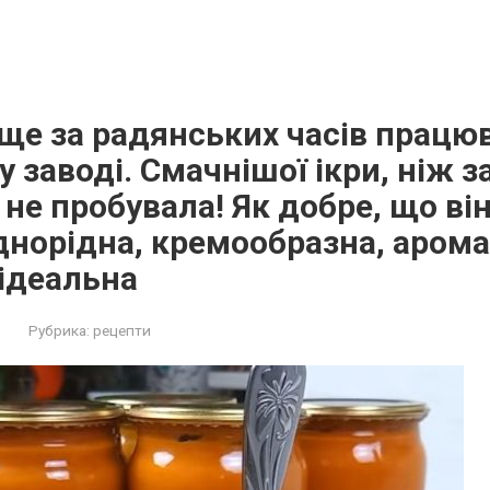
ще за радянських часів працю
заводі. Смачнішої ікри, ніж за
не пробувала! Як добре, що він
норідна, кремообразна, арома
 ідеальна
Рубрика:
рецепти