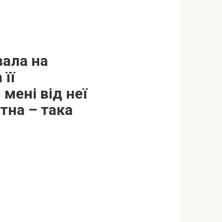
вала на
 її
 мені від неї
тна – така