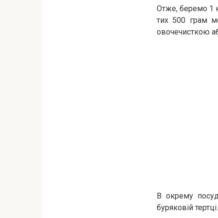
Отже, беремо 1 к
тих 500 грам м
овочечисткою аб
В окрему посуд
буряковій тертці.