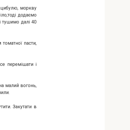
ж цибулю, моркву
іло,тоді додаємо
і тушимо далі 40
 томатної пасти,
се перемішати і
на малий вогонь,
чили.
тити. Закутати в