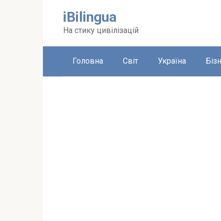
Перейти
iBilingua
до
вмісту
На стику цивілізацій
Головна
Світ
Україна
Біз