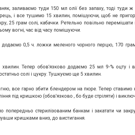
няк, заливаємо туди 150 мл олії без запаху, тоді туди 
перець, і все тушимо 15 хвилин, помішуючи, щоб не пригор
кру, 25 грам солі, кабачки. Ретельно повільно перемішати 
ьому вогні, час від часу помішуючи.
 додаємо 0,5 ч. ложки меленого чорного перцю, 170 грам
 хвилин. Тепер обов’язково додаємо 25 мл 9-% оцту і в
остатньо солі і цукру. Тушкуємо ще 5 хвилин.
огню, все гарно збити блендером на пюре. Тепер ставимо 
іння під кришкою (обов’язково , бо буде стріляти) і виклю
по попередньо стерилізованим банкам і закатати чи закру
нувши кришками вниз, до вистигання.