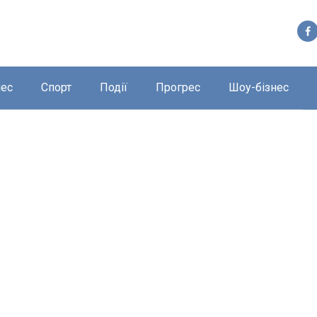
нес
Спорт
Події
Прогрес
Шоу-бізнес