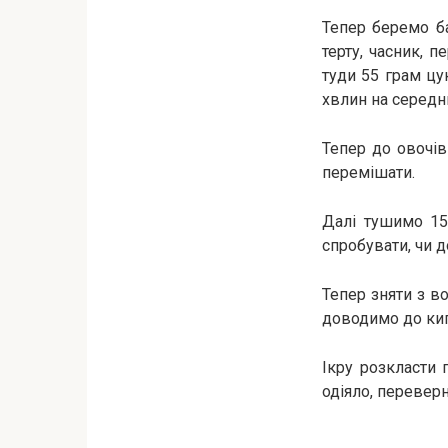
Тепер беремо ба
терту, часник, 
туди 55 грам цу
хвлин на середн
Тепер до овочів
перемішати.
Далі тушимо 15
спробувати, чи д
Тепер зняти з в
доводимо до кип
Ікру розкласти 
одіяло, перевер