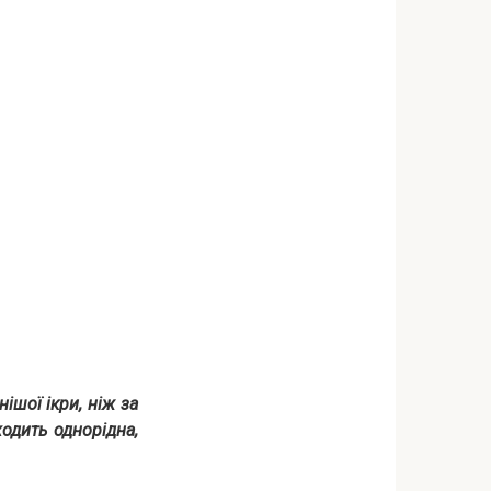
ішої ікри, ніж за
ходить однорідна,