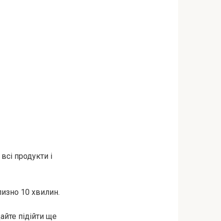
всі продукти і
лизно 10 хвилин.
дайте підійти ще