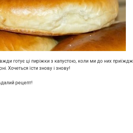
вжди готує ці пиріжки з капустою, коли ми до них приїжд
ні. Хочеться їсти знову і знову!
вдалий рецепт!