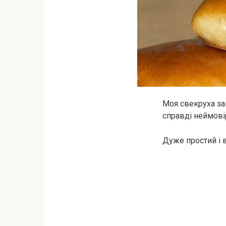
Моя свекруха за
справді неймовір
Дуже простий і 