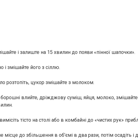
ішайте і залиште на 15 хвилин до появи «пінної шапочки».
 і змішайте його з сіллю.
ло розтопіть, цукор змішайте з молоком.
 борошні влийте, дріжджову суміш, яйця, молоко, змішайте 
вилин.
вимісіть тісто на столі або в комбайні до «чистих рук» приб
е місце до збільшення в об’ємі в два рази, потім осадіть і 