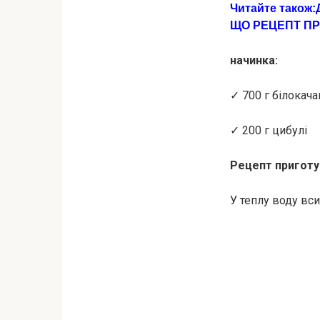
Читайте також:
ЩO РЕЦЕПТ ПР
начинка:
✓ 700 г білокача
✓ 200 г цибулі
Рецепт приготу
У теплу воду вси