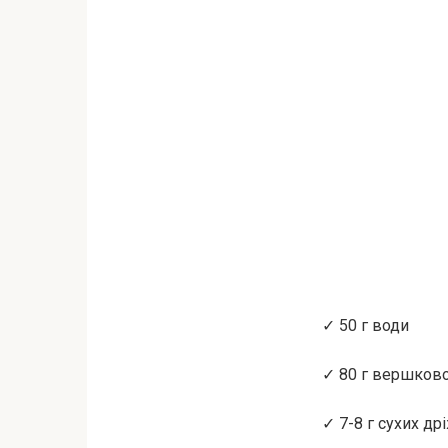
✓ 50 г води
✓ 80 г вершково
✓ 7-8 г сухих д