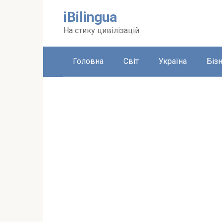
Перейти
iBilingua
до
вмісту
На стику цивілізацій
Головна
Світ
Україна
Біз