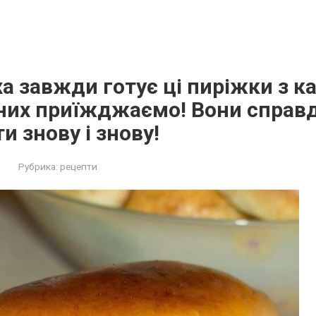
а завжди готує ці пиріжки з к
них приїжджаємо! Вони справді
и знову і знову!
Рубрика:
рецепти