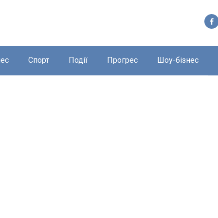
нес
Спорт
Події
Прогрес
Шоу-бізнес