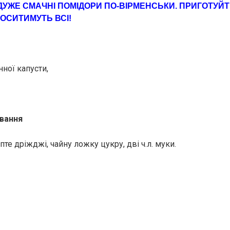
ДУЖE СМAЧНІ ПОМІДОРИ ПО-ВІРМEНСЬКИ. ПРИГOТУЙТ
ОСИТИМУТЬ ВСІ!
нної капусти,
вання
пте дріжджі, чайну ложку цукру, дві ч.л. муки.