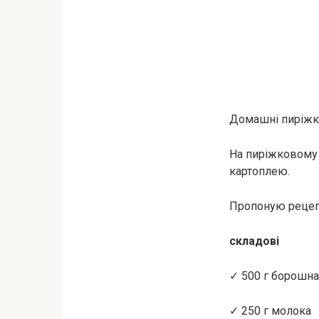
Домашні пиріжки
На пиріжковому 
картоплею.
Пропоную рецеп
складові
✓ 500 г борошна
✓ 250 г молока