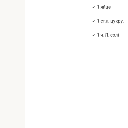
✓ 1 яйце
✓ 1 ст.л. цукру,
✓ 1 ч. Л. солі