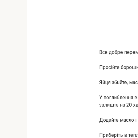
Все добре перем
Просійте борошно
Яйця збuйте, мас
У поглиблення в
залиште на 20 х
Додайте масло і 
Приберіть в тепл