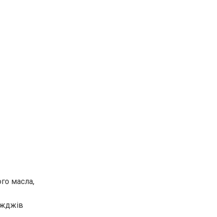
го масла,
ріжджів