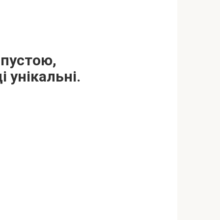
апустою,
 унікaльні.