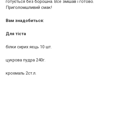
готується без борошна. Все змішав і готово.
Приголомшливий смак!
Вам знадобиться:
Для тіста
білки сирих яєць 10 шт.
цукрова пудра 240г.
крохмаль 2ст.л.