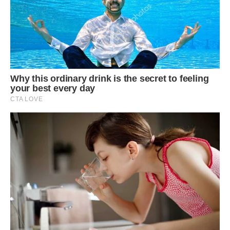
Всі нюанси і секрети приготування, можна подивитися у
відеоролику
Передрук без посилання на ibilingua заборонений!
Фото ілюстративне, з вільних джерел