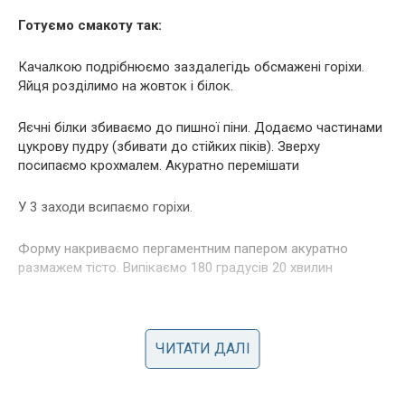
Готуємо смакоту так:
Качалкою подрібнюємо заздалегідь обсмажені горіхи.
Яйця розділимо на жовток і білок.
Яєчні білки збиваємо до пишної піни. Додаємо частинами
цукрову пудру (збивати до стійких піків). Зверху
посипаємо крохмалем. Акуратно перемішати
У 3 заходи всипаємо горіхи.
Форму накриваємо пергаментним папером акуратно
размажем тісто. Випікаємо 180 градусів 20 хвилин
ЧИТАТИ ДАЛІ