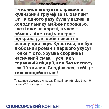
Ти колись відчував справжній
кулінарний тріумф за 10 хвилин?
От і я одного разу була у відчаї: в
холодильнику майже порожньо,
гості вже на порозі, а часу –
обмаль. Але тоді я вперше
відкрила для себе лаваш як
основу для піци. Здається, це був
любовний роман з першого укусу!
Тонке тісто, хрумка скоринка і
насичений смак – усе, як у
справжній піцерії, але без клопоту
і за 10 хвилин. Сподіваюся, тобі це
теж сподобається!
Ти колись відчував справжній кулінарний тріумф за 10
хвилин? От і я одного разу