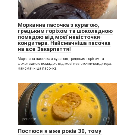
рецепти
0
Морквяна пасочка з курагою,
грецьким горіхом та шоколадною
помадою від моєї невісточки-
кондитера. Найсмачніша пасочка
на все Закарпаття!
Морквяна пасочка з курагою, грецьким горіхом та
шоколадною помадою від моєї невісточки-кондитера.
Найсмачніша пасочка
рецепти
0
Постюся я вже років 30, тому