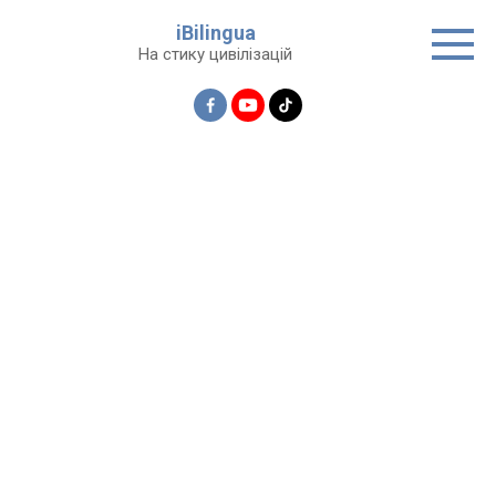
Перейти
iBilingua
до
На стику цивілізацій
вмісту