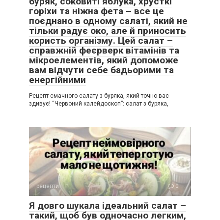
буряк, соковиті яблука, хрусткі
горіхи та ніжна фета – все це
поєднано в одному салаті, який не
тільки радує око, але й приносить
користь організму. Цей салат –
справжній феєрверк вітамінів та
мікроелементів, який допоможе
вам відчути себе бадьорими та
енергійними
Рецепт смачного салату з буряка, який точно вас
здивує! “Червоний калейдоскоп”: салат з буряка,
рецепти
0
Я довго шукала ідеальний салат –
такий, щоб був одночасно легким,