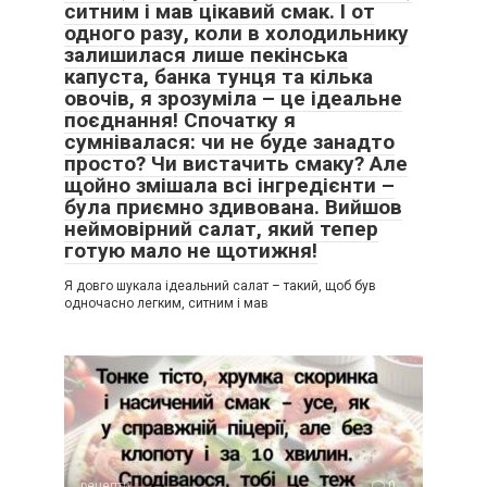
ситним і мав цікавий смак. І от
одного разу, коли в холодильнику
залишилася лише пекінська
капуста, банка тунця та кілька
овочів, я зрозуміла – це ідеальне
поєднання! Спочатку я
сумнівалася: чи не буде занадто
просто? Чи вистачить смаку? Але
щойно змішала всі інгредієнти –
була приємно здивована. Вийшов
неймовірний салат, який тепер
готую мало не щотижня!
Я довго шукала ідеальний салат – такий, щоб був
одночасно легким, ситним і мав
рецепти
0