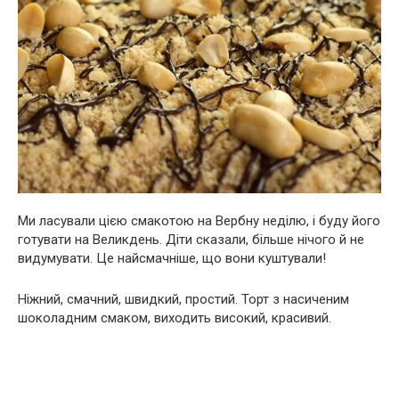
Ми ласували цією смакотою на Вербну неділю, і буду його
готувати на Великдень. Діти сказали, більше нічого й не
видумувати. Це найсмачніше, що вони куштували!
Ніжний, смачний, швидкий, простий. Торт з насиченим
шоколадним смаком, виходить високий, красивий.