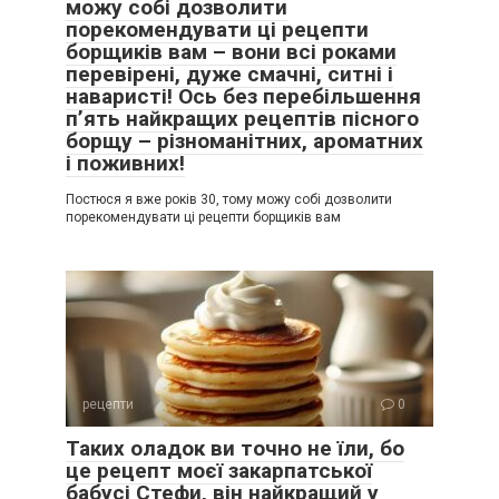
можу собі дозволити
порекомендувати ці рецепти
борщиків вам – вони всі роками
перевірені, дуже смачні, ситні і
наваристі! Ось без перебільшення
п’ять найкращих рецептів пісного
борщу – різноманітних, ароматних
і поживних!
Постюся я вже років 30, тому можу собі дозволити
порекомендувати ці рецепти борщиків вам
рецепти
0
Таких оладок ви точно не їли, бо
це рецепт моєї закарпатської
бабусі Стефи, він найкращий у