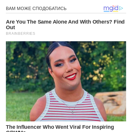
Для крему:
До жовтків всипаємо цукрову пудру і зіб’ємо.
Продовжуючи збивати тонкою цівкою вливаємо молоко