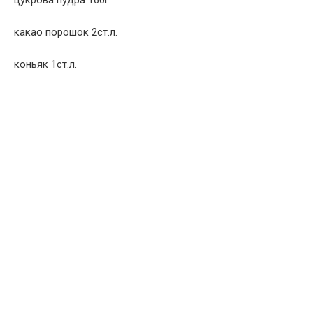
какао порошок 2ст.л.
коньяк 1ст.л.