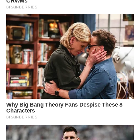
На маленькому вогні постійно помішуючи варимо до
загустіння (повинно вийти як рідка сметана). Ми
залишаємо до охолодження, періодично помішуючи, щоб
не утворилася плівка.
Вершкове масло кімнатної температури збиваємо до
пишності. Додамо заварну масу і збиваємо на середній
швидкості. Всипаємо ванільний цукор. Просіваємо какао.
Додамо одну столову ложку коньяку. Зіб’ємо до
однорідності.
Якщо корж не липне то він готовий. Прибираємо папір.
Поділяємо на три частини.
Перемащуємо нашим кремом.