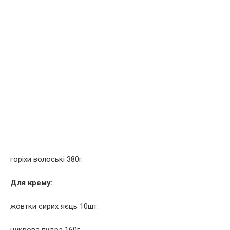
горіхи волоські 380г.
Для крему:
жовтки сирих яєць 10шт.
цукрова пудра 160г.