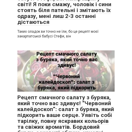
світі! Я поки смажу, чоловік і сини
стоять біля пательні і змітають їх
одразу, мені лиш 2-3 останні
дістаються
Таких оладок ви точно не їли, бо це рецепт моєї
закарпатської бабусі Стефи, він
рецепти
0
Рецепт смачного салату з буряка,
який точно вас здивує! “Червоний
калейдоскоп”: салат з буряка, який
підкорить ваше серце. Уявіть собі
тарілку, повну яскравих кольорів
та свіжих ароматів. Бордовий